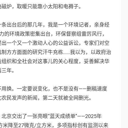
电磁炉，取暖只能靠小太阳和电褥子。
十条出台后的那几年，我是一个环境记者，亲身经
有力的环境政策密集出台，环保督察组雷厉风行，
提出一个又一个激动人心的公益诉讼，专家们对空
制方方面面的研究汗牛充栋……我以为，以政府治
益组织和全社会对这事儿的关心程度，妥善解决华
两三年。
不用换。一定要说变化，也不是没有——删稿速度
北农民发声的新闻，第二天就被全网删光。
京交出了一张亮眼“蓝天成绩单”——2025年
克/立方米降至27微克/立方米，多项指标创有监测以来