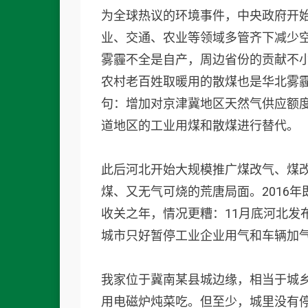
为全球热议的环境事件，中央政府开始铁
业、交通、农业等领域多管齐下减少
雾霾不全是自产，周边省份的贡献不
农村老百姓取暖用的散煤也是华北雾霾
句：增加对京津冀地区天然气供应额
道地区的工业用煤和散煤进行替代。
此后河北开始大规模推广煤改气、煤
煤、又无气可烧的荒唐局面。2016年
收关之年，情况更糟：11月底河北发布
城市只好暂停工业企业用气和车辆加
我家位于冀南某县城边缘，相当于城
用电磁炉炖菜吃。但至少，城里没有