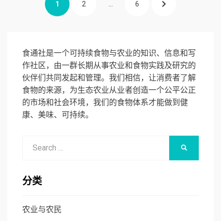
PAGE
PAGE
PAGE
NEXT
1
2
…
6
章
分
PAGE
页
食通社是一个可持续食物与农业的知识、信息和写
作社区，由一群长期从事农业和食物实践及研究的
伙伴们共同发起和管理。我们相信，让消费者了解
食物的来源，为生态农业从业者创造一个公平公正
的市场和社会环境，我们的食物体系才能做到健
康、美味、可持续。
Search
SEARCH
for:
分类
农业与农民