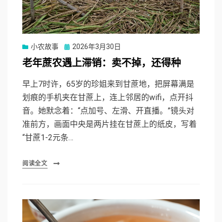
Posted
小农故事
2026年3月30日
on
老年蔗农遇上滞销：卖不掉，还得种
早上7时许，65岁的珍姐来到甘蔗地，把屏幕满是
划痕的手机夹在甘蔗上，连上邻居的wifi，点开抖
音。她默念着：“点加号、左滑、开直播。”镜头对
准前方，画面中央是两片挂在甘蔗上的纸皮，写着
“甘蔗1-2元条…
阅读全文