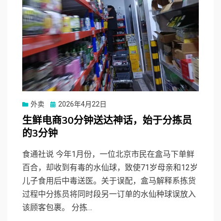
Posted
外卖
2026年4月22日
on
生鲜电商30分钟送达神话，始于分拣员
的3分钟
食通社说 今年1月份，一位北京市民在盒马下单鲜
百合，却收到有毒的水仙球，致使71岁母亲和12岁
儿子食用后中毒送医。关于误配，盒马解释系拣货
过程中分拣员将同时段另一订单的水仙种球误放入
该顾客包裹。 分拣…