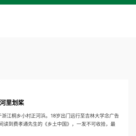
河里划桨
于长于浙江桐乡小村正河浜。18岁出门远行至吉林大学念广告
间读到费孝通先生的《乡土中国》，一发不可收拾，最