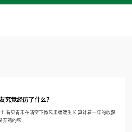
农友究竟经历了什么？
的泥土 看见青禾在晴空下微风里缓缓生长 算计着一年的收获
是养鸡的农…