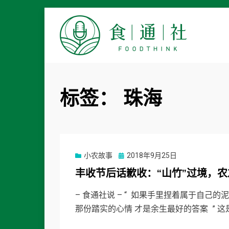
食通社
标签：
珠海
Posted
小农故事
2018年9月25日
on
丰收节后话歉收：“山竹”过境，
– 食通社说 – “ 如果手里捏着属于自己
那份踏实的心情 才是余生最好的答案 ” 这