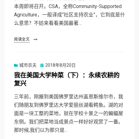
本周即将召开。CSA，全称Community-Supported
Agriculture，一般译成“社区支持农业”，它到底是什
么意思？不妨来看看美国最著…
阅读全文
Posted
城市农夫
2018年8月20日
on
我在美国大学种菜（下）：永续农耕的
复兴
三年前，刚搬到美国佛罗里达州盖恩斯维尔市，我
们随朋友到佛罗里达大学爱丽丝湖看鳄鱼。湖的对
面是一块工整的菜地，就在学校十景之一的蝙蝠屋
东侧。我们把菜地当成景点一样好好观赏了一番。
那时候,我们以为那只是…