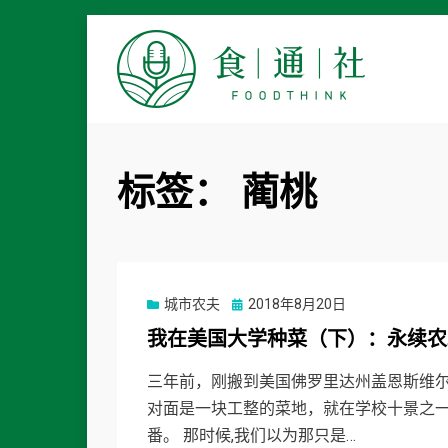
食通社
标签：
蔺桃
Posted
城市农夫
2018年8月20日
on
我在美国大学种菜（下）：永续农
三年前，刚搬到美国佛罗里达州盖恩斯维
对面是一块工整的菜地，就在学校十景之
番。 那时候,我们以为那只是…