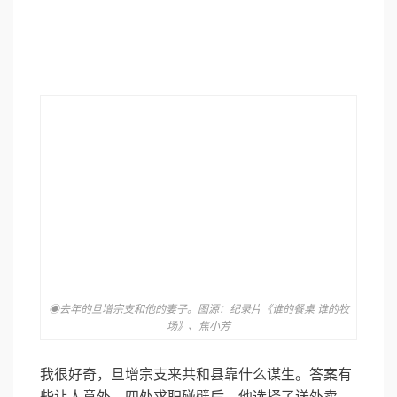
◉去年的旦增宗支和他的妻子。图源：纪录片《谁的餐桌 谁的牧
场》、焦小芳
我很好奇，旦增宗支来共和县靠什么谋生。答案有
些让人意外。四处求职碰壁后，他选择了送外卖，