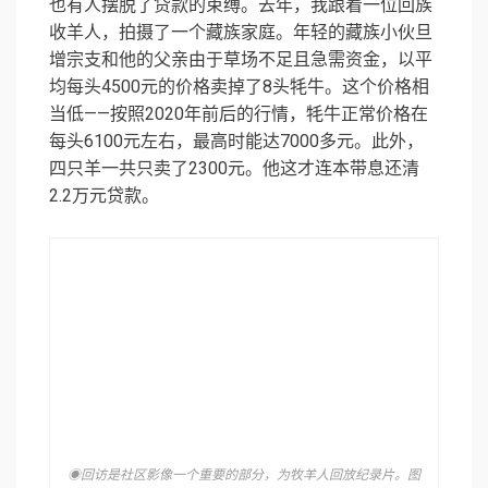
也有人摆脱了贷款的束缚。去年，我跟着一位回族
收羊人，拍摄了一个藏族家庭。年轻的藏族小伙旦
增宗支和他的父亲由于草场不足且急需资金，以平
均每头4500元的价格卖掉了8头牦牛。这个价格相
当低——按照2020年前后的行情，牦牛正常价格在
每头6100元左右，最高时能达7000多元。此外，
四只羊一共只卖了2300元。他这才连本带息还清
2.2万元贷款。
◉回访是社区影像一个重要的部分，为牧羊人回放纪录片。图