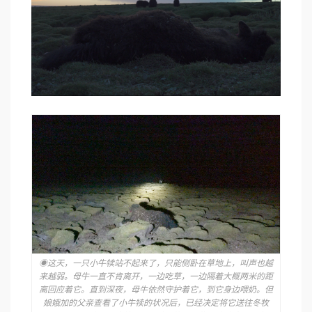
◉这天，一只小牛犊站不起来了，只能侧卧在草地上，叫声也越
来越弱。母牛一直不肯离开，一边吃草，一边隔着大概两米的距
离回应着它。直到深夜，母牛依然守护着它，到它身边喂奶。但
娘娥加的父亲查看了小牛犊的状况后，已经决定将它送往冬牧