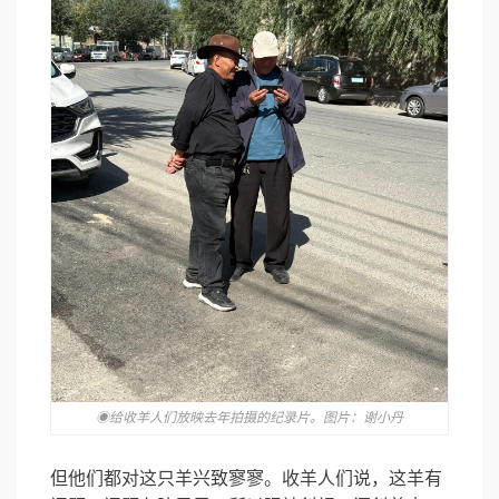
◉给收羊人们放映去年拍摄的纪录片。图片：谢小丹
但他们都对这只羊兴致寥寥。收羊人们说，这羊有