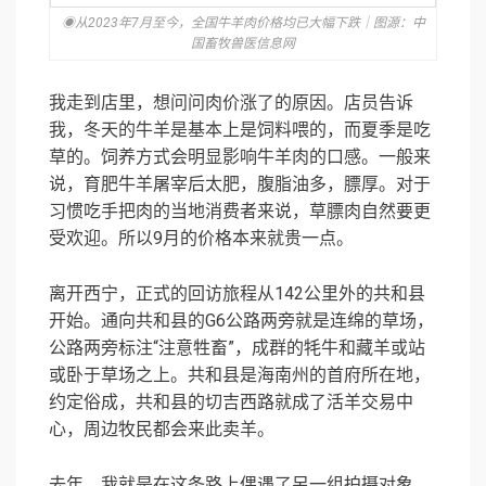
◉从2023年7月至今，全国牛羊肉价格均已大幅下跌｜图源：中
国畜牧兽医信息网
我走到店里，想问问肉价涨了的原因。店员告诉
我，冬天的牛羊是基本上是饲料喂的，而夏季是吃
草的。饲养方式会明显影响牛羊肉的口感。一般来
说，育肥牛羊屠宰后太肥，腹脂油多，膘厚。对于
习惯吃手把肉的当地消费者来说，草膘肉自然要更
受欢迎。所以9月的价格本来就贵一点。
离开西宁，正式的回访旅程从142公里外的共和县
开始。通向共和县的G6公路两旁就是连绵的草场，
公路两旁标注“注意牲畜”，成群的牦牛和藏羊或站
或卧于草场之上。共和县是海南州的首府所在地，
约定俗成，共和县的切吉西路就成了活羊交易中
心，周边牧民都会来此卖羊。
去年，我就是在这条路上偶遇了另一组拍摄对象