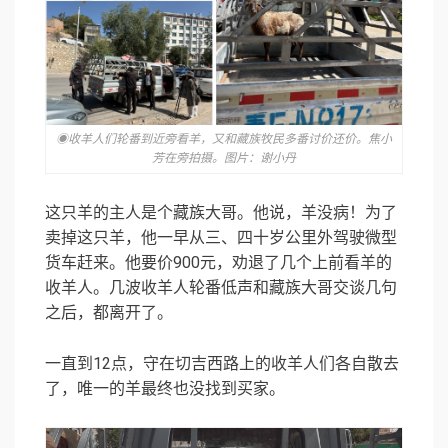
◉收羊人们轮番到近旁看羊，又和藏族牧民多番讨价还价。焦小
芳在旁拍摄。图片：谢小丹
这只羊的主人是个藏族大哥。他说，羊没病！为了
卖掉这只羊，他一早从三、四十岁公里外驾驶微型
货车赶来。他要价900元，劝退了几个上前看羊的
收羊人。几波收羊人轮番低声和藏族大哥交谈几句
之后，都离开了。
一直到12点，守在切吉西路上的收羊人们各自散去
了，唯一的羊最终也没找到买家。