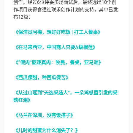
创作。经过6位评委多场面试后，最终选出18个创
作项目获得食通社联禾创作计划的支持，其中已发
布12篇：
《保洁员阿梅，想好好吃饭 | 打工人餐桌》
《在马来西亚，中国商人只要A级榴莲》
《“假肉”驱逐真肉：牧民，餐桌，亚马逊》
《西瓜保甜，种西瓜保苦》
《从过山瑶到“天选采菇人”，一朵鸡枞菌引发的采
菇狂潮》
《马兰在深圳，没有饭搭子》
《儿时的甜蜜为什么消失了？》