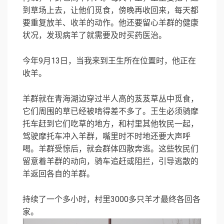
到草场上去，让他们觅食，傍晚再收回来，每天都
要重复放羊、收羊的动作。他还要留心羊群的健康
状况，发现病羊了就需要及时买药医治。
今年9月13日，当我来到王生所在位置时，他正在
收羊。
羊群就在青海湖边穿过半人高的芨芨草丛中觅食，
它们周围的草已经被啃得差不多了。王生必须骑摩
托车赶到它们吃草的地方，和村里其他牧民一起，
驾驶摩托车冲入羊群，嘴里时不时地还要大声呼
喝。羊群受惊后，就会群体四散奔逃。这些牧民们
留意着羊群的动向，骑车追赶或阻拦，引导逃散的
羊返回各自的羊群。
持续了一个多小时，村里3000多只羊才最终各回各
家。