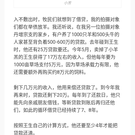
小芳
入不敷出时，牧民们就想到了借贷，我的拍摄对象
们都在举债放羊。我还听说，在我另一位拍摄对象
丹增宗支的家乡，有户养了1000只羊和500头牛的
人家甚至背负着500-600万的贷款。去年碰到王生
时，他还有25万贷款要还。今年5月，卖掉了小羊
羔的王生获得了17万左右的收入，但他每年要为
1000亩草场支付5万元，因为草场承载力有限，他
还需要额外再购买约8万元的饲料。
剩下几万元的收入，他用来偿还贷款了。到今年我
再来时，贷款还剩下20万。每年到了还款日，他只
能先向亲戚朋友借钱，等新贷款到账后再归还他
们，如此的循环借贷已经持续了7、8年。
按照王生自己的计算方式，他还要至少4年才能把
贷款还清。