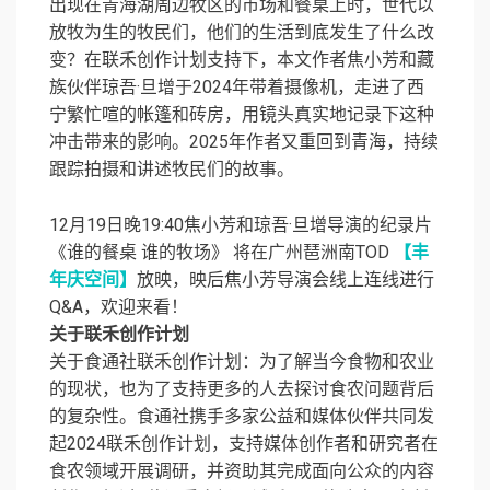
出现在青海湖周边牧区的市场和餐桌上时，世代以
放牧为生的牧民们，他们的生活到底发生了什么改
变？在联禾创作计划支持下，本文作者焦小芳和藏
族伙伴琼吾·旦增于2024年带着摄像机，走进了西
宁繁忙喧的帐篷和砖房，用镜头真实地记录下这种
冲击带来的影响。2025年作者又重回到青海，持续
跟踪拍摄和讲述牧民们的故事。
12月19日晚19:40焦小芳和琼吾·旦增导演的纪录片
《谁的餐桌 谁的牧场》 将在广州琶洲南TOD
【丰
年庆空间】
放映，映后焦小芳导演会线上连线进行
Q&A，欢迎来看！
关于联禾创作计划
关于食通社联禾创作计划：为了解当今食物和农业
的现状，也为了支持更多的人去探讨食农问题背后
的复杂性。食通社携手多家公益和媒体伙伴共同发
起2024联禾创作计划，支持媒体创作者和研究者在
食农领域开展调研，并资助其完成面向公众的内容