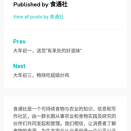
Published by
食通社
View all posts by 食通社
文
Prev
章
大年初一，送您“有来处的好滋味”
导
Next
航
大年初三，畅快吃超级炒鸡
食通社是一个可持续食物与农业的知识、信息和写
作社区，由一群长期从事农业和食物实践及研究的
伙伴们共同发起和管理。我们相信，让消费者了解
食物的来源，为生态农业从业者创造一个公平公正