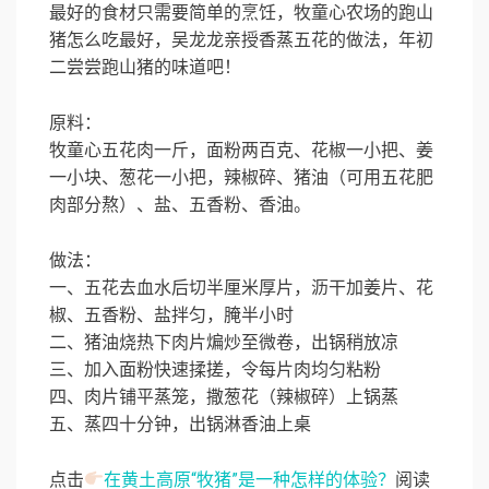
最好的食材只需要简单的烹饪，牧童心农场的跑山
猪怎么吃最好，吴龙龙亲授香蒸五花的做法，年初
二尝尝跑山猪的味道吧！
原料：
牧童心五花肉一斤，面粉两百克、花椒一小把、姜
一小块、葱花一小把，辣椒碎、猪油（可用五花肥
肉部分熬）、盐、五香粉、香油。
做法：
一、五花去血水后切半厘米厚片，沥干加姜片、花
椒、五香粉、盐拌匀，腌半小时
二、猪油烧热下肉片煸炒至微卷，出锅稍放凉
三、加入面粉快速揉搓，令每片肉均匀粘粉
四、肉片铺平蒸笼，撒葱花（辣椒碎）上锅蒸
五、蒸四十分钟，出锅淋香油上桌
点击
在黄土高原“牧猪”是一种怎样的体验？
阅读