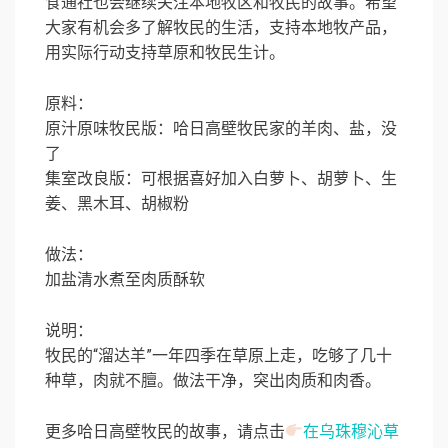
食通社也会继续关注本地牧区和牧民的故事。希望
大家有机会多了解牧民的生活，支持本地牧产品，
用实际行动支持草原和牧民生计。
原料：
原汁原味牧民版：哈日高壁牧民家的羊肉、盐，没
了
集室改良版：可根据喜好加入白萝卜、胡萝卜、生
姜、黑木耳、胡椒粉
做法：
加盐清水煮至肉质酥软
说明：
牧民的“溜达羊”一年四季在草原上走，吃够了几十
种草，肉就不膻。做法干净，突出肉质和肉香。
更多哈日高壁牧民的故事，请点击
在乌珠穆沁草