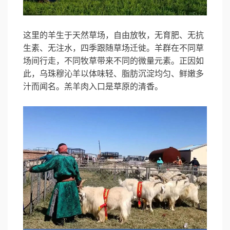
这里的羊生于天然草场，自由放牧，无育肥、无抗
生素、无注水，四季跟随草场迁徙。羊群在不同草
场间行走，不同牧草带来不同的微量元素。正因如
此，乌珠穆沁羊以体味轻、脂肪沉淀均匀、鲜嫩多
汁而闻名。羔羊肉入口是草原的清香。