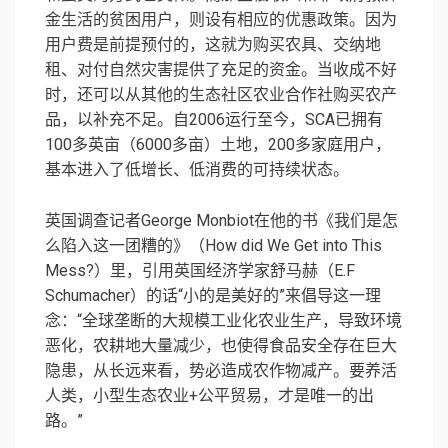
金生活的贫困用户，则设有相应的优惠政策。因为
用户费是前提预付的，这就为购买农具、交纳地
租、对付自然灾害提供了充足的资金。当收成不好
时，还可以从其他的生态社区农业合作社购买农产
品，以补充不足。自2006运行至今，SCA已拥有
100多英亩（6000多亩）土地，200多家庭用户，
基本进入了低增长、低消费的可持续状态。
英国调查记者George Monbiot在他的书《我们是怎
么陷入这一团糟的》（How did We Get into This
Mess?）里，引用英国经济学家舒马赫（E.F
Schumacher）的话“小的是美好的”来倡导这一理
念：“全球垄断的大规模工业化农业生产，导致环境
恶化，农耕地大量减少，也使得食品安全存在巨大
隐患，从长远来看，势必造成农作物减产。要养活
人类，小型生态农业+公平贸易，才是唯一的出
路。”