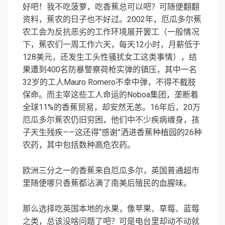
好吧！我不吃菠萝，吃香蕉总可以吧？可随便翻翻
资料，蕉农的日子也不好过。2002年，厄瓜多尔蕉
农工会为反抗恶劣的工作环境展开罢工（一般情况
下，蕉农们一周工作六天，每天12小时，月薪低于
128美元，还发生工头性骚扰女工这类事情），结
果遭到400名防暴警察荷枪实弹的镇压，其中一名
32岁的工人Mauro Romero不幸中弹，不得不截肢
保命。而主宰这些工人命运的Noboa集团，垄断着
全球11%的香蕉贸易，却安然无恙。16年后，20万
厄瓜多尔蕉农仍旧穷困，他们中不少疾病缠身，孩
子天生残疾——这还得“感谢”洒进香蕉种植园的26种
农药，其中包括数种高危农药。
欧洲三分之一的香蕉来自厄瓜多尔，英国普通超市
里随便哪只香蕉都沾满了南美后殖民的血腥味。
那么选择吃英国本地的水果，像苹果、草莓、蓝莓
之类，总该没啥问题了吧？可是电台里却动不动就