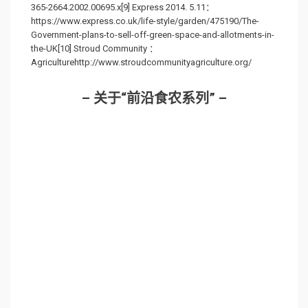
365-2664.2002.00695.x[9] Express 2014. 5.11：
https://www.express.co.uk/life-style/garden/475190/The-
Government-plans-to-sell-off-green-space-and-allotments-in-
the-UK[10] Stroud Community ：
Agriculturehttp://www.stroudcommunityagriculture.org/
– 关于“前沿食农系列” –
垃圾箱潜水（dumpster diving）、消费者合作社
（co-op）、采集野菜野果（forage）、社区厨房
（community kitchen）、城市菜园（urban
garden）……这些名词听起来有的熟悉，有的陌生，
有的古怪。总的来说，它们都不符合主流社会对食
物生产消费链条——生产工业化、种植单一化、流
通中介化——的普遍认知。如果说挖野菜采蘑菇可
以偶尔为之，那钻垃圾箱捡剩菜大概就有“吃饱了撑
的”之嫌；而在城市这种土地资源稀缺又昂贵的地方
建设菜园子、做社区组织动员；或者像本文作者王
梆这样，忍着千辛万苦，在乡下种些长得不好看的