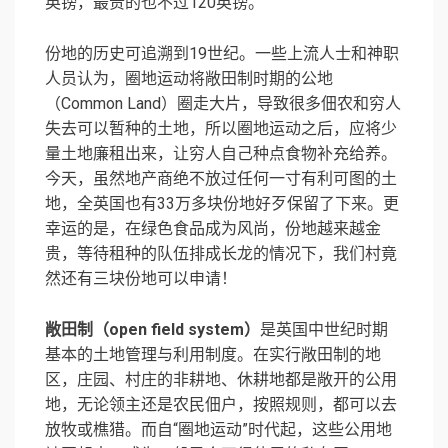
英镑，最贵的也不过120英镑。
份地的历史可追溯到19世纪。一些上流人士和神职
人员认为，圈地运动将敞田制时期的公地
（Common Land）圈走大片，导致很多佃农和穷人
失去可以暂种的土地，所以圈地运动之后，应将少
量土地廉租出来，让穷人自己种点食物补充给养。
今天，虽然地产商绝不放过任何一寸有利可图的土
地，全英国也有33万多块份地好歹保留了下来。更
幸运的是，在绿色食品成为风尚，份地越来越金
贵，等待租种的队伍排成长龙的情况下，我们村竟
然还有三块份地可以申请！
敞田制（open field system）
是英国中世纪时期
基本的土地管理与利用制度。在实行敞田制的地
区，庄园、村庄的非耕地、休耕地都是敞开的公用
地，无论领主还是农民佃户，按照规则，都可以去
放牧或樵猎。而自“圈地运动”时代起，这些公用地