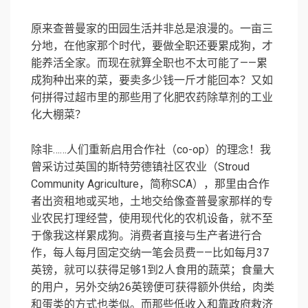
原来查普曼家的田园生活并非总是浪漫的。一亩三
分地，在他家那个时代，要做全职还要累成狗，才
能养活全家。而现在就算全职也不太可能了——累
成狗种出来的菜，要卖多少钱一斤才能回本？又如
何拼得过超市里的那些用了化肥农药除草剂的工业
化大棚菜？
除非……人们重新启用合作社（co-op）的理念！我
曾采访过英国的斯特劳德镇社区农业（Stroud
Community Agriculture，简称SCA），那里由合作
者出资租地或买地，土地交给像查普曼家那样的专
业农民打理经营，使用现代化的农机设备，就不至
于像我这样累成狗。消费者直接与生产者进行合
作，每人每月固定交纳一笔会员费——比如每月37
英镑，就可以获得足够1到2人食用的蔬菜；食量大
的用户，另外交纳26英镑便可获得额外供给，肉类
和蛋类的方式也类似。而那些低收入和靠政府救济