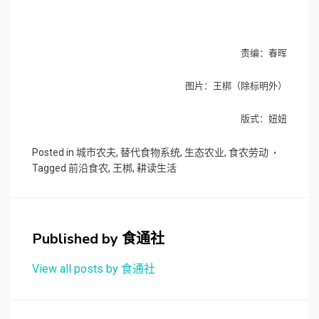
让我们一起走在时代“前沿”，探索新的食物与人、
人与人的关系。
责编：春晖
图片：王梆（除标明外）
版式：妞妞
Posted in
城市农夫
,
替代食物系统
,
生态农业
,
食农劳动
Tagged
前沿食农
,
王梆
,
耕读生活
Published by
食通社
View all posts by 食通社