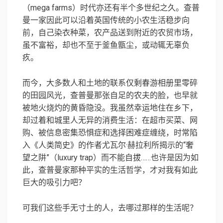
（mega farms）时代亦还有半个多世纪之久。查普
曼一家因此可以沿着英国传统的小农生活稳步向
前，自己染衣种菜，农产品送到附近的农贸市场，
虽不富裕，却也不至于釜鱼甑尘，或动辄无辜负
疚。
而今，大多数人和土地的联系仅剩春游相册里零碎
的田园风光，查普曼那张自足的农夫的脸，也早就
被地火烧灼的黄昏隐没。我虽然幸运地住在乡下，
却过着和城里人无异的消费生活：在超市买菜、网
购、被信息密集恐惧症和选择困难症缠绕，时常陷
入《人类简史》的作者尤瓦尔·赫拉利所揭示的“奢
望之阱”（luxury trap）而不能自拔……也许是因为如
此，查普曼家那种平实的生活哲学，才对我有如此
巨大的吸引力吧？
可我们这些手无寸土的人，去哪过那样的生活呢？