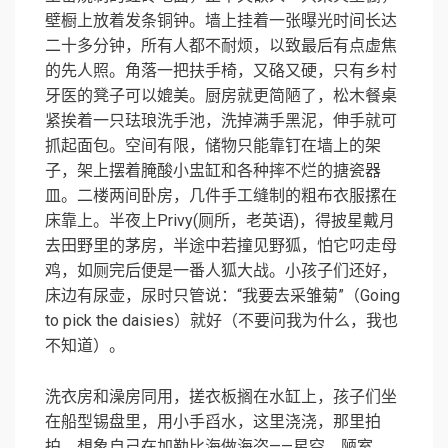
壁橱上放着发条铜钟。墙上挂着一张曝光时间长达
二十多分钟，所有人都不耐烦，以致最后有点虚焦
的先人照。角落一把扶手椅，又硌又硬，只有乡村
牙医的凳子可以媲美。厨房就更简陋了，松木餐桌
紧挨着一只珐琅洗手池，洗掉满手黑泥，伸手就可
抓起面包。空间有限，储物只能靠钉在墙上的架
子，架上摆着腌酸小盅缸和各种摔不烂的搪瓷器
皿。二楼两间卧房，几件手工缝制的粗布衣服摞在
床靠上。半夜上Privy(厕所，老英语)，得披星戴月
去田野里的茅房，半途中若撞见野狐，怕它叼走母
鸡，如厕完后便是一番人狐大战。小孩子们还好，
床边有尿壶，尿时只管说：“我要去采雏菊”（Going
to pick the daisies）就好（不要问我为什么，我也
不知道）。
洗衣房和澡房同用，搓衣板搁在水缸上，孩子们坐
在船型锡盘里，用小手舀水，这里浇浇，那里拍
拍，想象自己在加勒比海做海盗——星空、陋室，