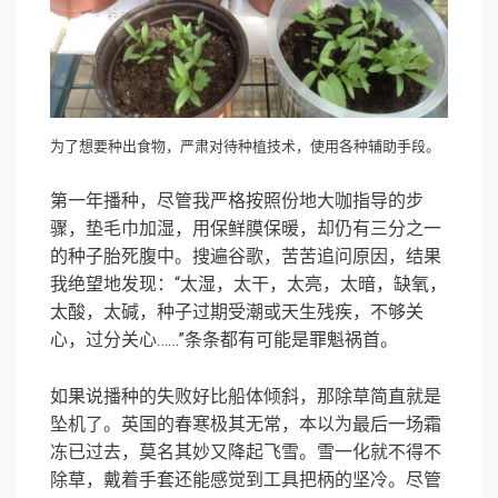
为了想要种出食物，严肃对待种植技术，使用各种辅助手段。
第一年播种，尽管我严格按照份地大咖指导的步
骤，垫毛巾加湿，用保鲜膜保暖，却仍有三分之一
的种子胎死腹中。搜遍谷歌，苦苦追问原因，结果
我绝望地发现：“太湿，太干，太亮，太暗，缺氧，
太酸，太碱，种子过期受潮或天生残疾，不够关
心，过分关心……”条条都有可能是罪魁祸首。
如果说播种的失败好比船体倾斜，那除草简直就是
坠机了。英国的春寒极其无常，本以为最后一场霜
冻已过去，莫名其妙又降起飞雪。雪一化就不得不
除草，戴着手套还能感觉到工具把柄的坚冷。尽管