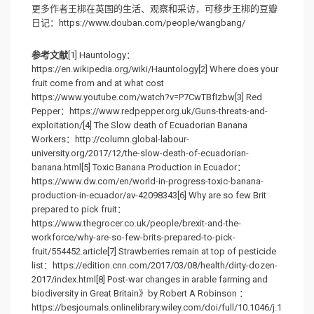
更多作者王梆在英国的生活、观察和采访，可移步王梆的豆瓣
日记：https://www.douban.com/people/wangbang/
参考文献
[1] Hauntology：
https://en.wikipedia.org/wiki/Hauntology[2] Where does your
fruit come from and at what cost
https://www.youtube.com/watch?v=P7CwTBfIzbw[3] Red
Pepper：https://www.redpepper.org.uk/Guns-threats-and-
exploitation/[4] The Slow death of Ecuadorian Banana
Workers：http://column.global-labour-
university.org/2017/12/the-slow-death-of-ecuadorian-
banana.html[5] Toxic Banana Production in Ecuador：
https://www.dw.com/en/world-in-progress-toxic-banana-
production-in-ecuador/av-42098343[6] Why are so few Brit
prepared to pick fruit：
https://www.thegrocer.co.uk/people/brexit-and-the-
workforce/why-are-so-few-brits-prepared-to-pick-
fruit/554452.article[7] Strawberries remain at top of pesticide
list：https://edition.cnn.com/2017/03/08/health/dirty-dozen-
2017/index.html[8] Post-war changes in arable farming and
biodiversity in Great Britain》by Robert A Robinson ：
https://besjournals.onlinelibrary.wiley.com/doi/full/10.1046/j.1