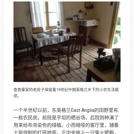
查普曼家的老房子保留着19世纪中期英格兰乡下的小农生活痕
迹。
一个半世纪以前，东英格兰East Anglia的田野里有
一栋农民房。前院是平坦的晒谷场，后院则种满了
用来给布帛染色的绿植。小而暗哑的客厅里，铺着
土窑烧制的红砖地面，正中央嵌入一只柴火壁橱，