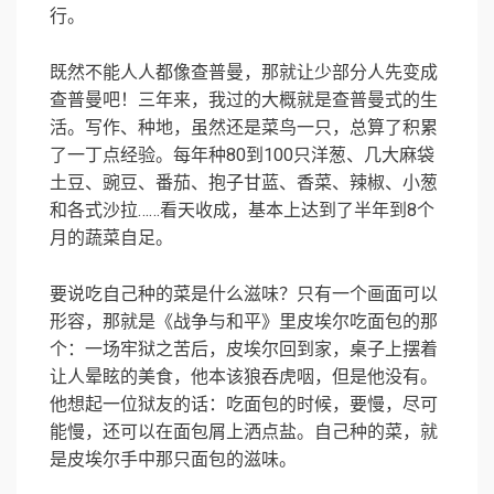
行。
既然不能人人都像查普曼，那就让少部分人先变成
查普曼吧！三年来，我过的大概就是查普曼式的生
活。写作、种地，虽然还是菜鸟一只，总算了积累
了一丁点经验。每年种80到100只洋葱、几大麻袋
土豆、豌豆、番茄、抱子甘蓝、香菜、辣椒、小葱
和各式沙拉……看天收成，基本上达到了半年到8个
月的蔬菜自足。
要说吃自己种的菜是什么滋味？只有一个画面可以
形容，那就是《战争与和平》里皮埃尔吃面包的那
个：一场牢狱之苦后，皮埃尔回到家，桌子上摆着
让人晕眩的美食，他本该狼吞虎咽，但是他没有。
他想起一位狱友的话：吃面包的时候，要慢，尽可
能慢，还可以在面包屑上洒点盐。自己种的菜，就
是皮埃尔手中那只面包的滋味。