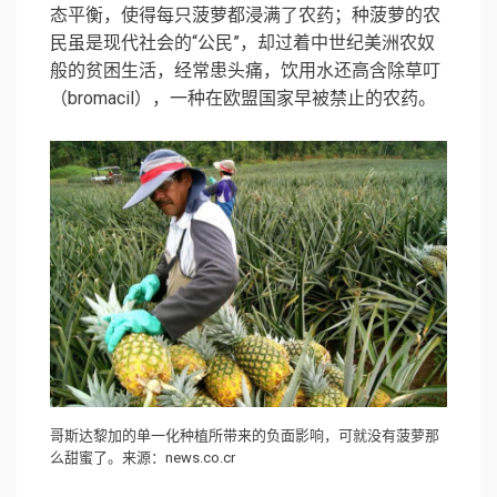
态平衡，使得每只菠萝都浸满了农药；种菠萝的农
民虽是现代社会的“公民”，却过着中世纪美洲农奴
般的贫困生活，经常患头痛，饮用水还高含除草叮
（bromacil），一种在欧盟国家早被禁止的农药。
哥斯达黎加的单一化种植所带来的负面影响，可就没有菠萝那
么甜蜜了。来源：news.co.cr