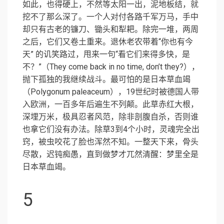
如此，也得硬上，不然等太阳一出，泥地板结，就
挖不了那么深了。一个人对付各路千军万马，手中
却只有古老的镰刀、锄头和犁耙。除完一堆，两周
之后，它们又卷土重来。退休老农带着“你也有今
天” 的讥笑路过，甩来一句“看它们来得多快，是
不？”（They come back in no time, don’t they?），
抛下孤独的我继续战斗。最可怕的是日本草血竭
（Polygonum paleaceum），19世纪时被德国人带
入欧洲，一百多年后遍生不列颠。此草赤红大根，
深埋万米，极具忍者风范，除非剖腹自杀，否则谁
也拿它们没有办法。除草3到4个小时，灵魂完全出
窍，被虫咬花了脸也浑然不知。一整天下来，骨头
尽散，迟钝痴愚，直到做梦才兀然清醒：梦里全是
日本草血竭。
5