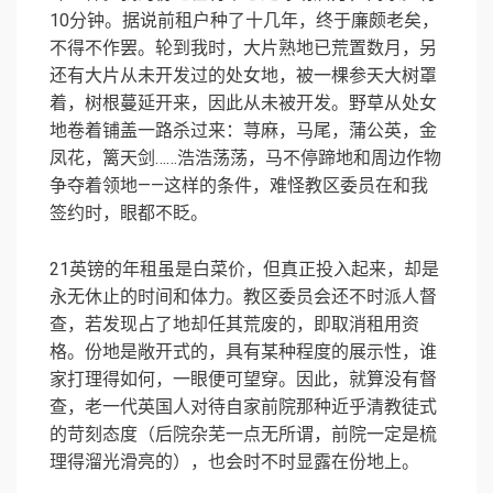
10分钟。据说前租户种了十几年，终于廉颇老矣，
不得不作罢。轮到我时，大片熟地已荒置数月，另
还有大片从未开发过的处女地，被一棵参天大树罩
着，树根蔓延开来，因此从未被开发。野草从处女
地卷着铺盖一路杀过来：荨麻，马尾，蒲公英，金
凤花，篱天剑……浩浩荡荡，马不停蹄地和周边作物
争夺着领地——这样的条件，难怪教区委员在和我
签约时，眼都不眨。
21英镑的年租虽是白菜价，但真正投入起来，却是
永无休止的时间和体力。教区委员会还不时派人督
查，若发现占了地却任其荒废的，即取消租用资
格。份地是敞开式的，具有某种程度的展示性，谁
家打理得如何，一眼便可望穿。因此，就算没有督
查，老一代英国人对待自家前院那种近乎清教徒式
的苛刻态度（后院杂芜一点无所谓，前院一定是梳
理得溜光滑亮的），也会时不时显露在份地上。