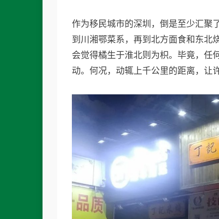
作为移民城市的深圳，倒是至少汇聚
到川湘鄂菜系，再到北方面食和东北
会觉得橘生于淮北则为枳。毕竟，任
动。何况，动辄上千公里的距离，让