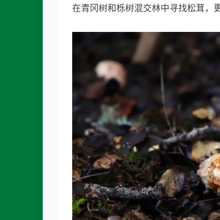
在青冈树和栎树混交林中寻找松茸，