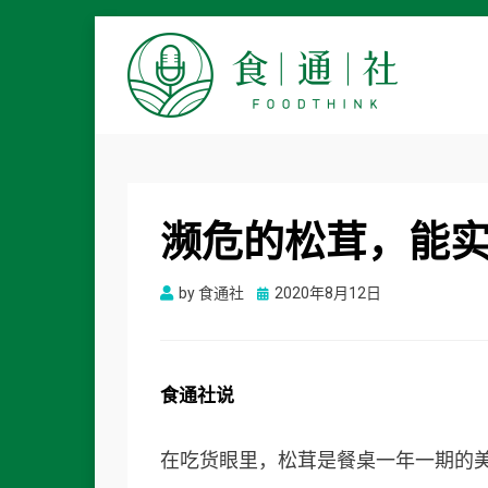
食通社
濒危的松茸，能
Posted
by
食通社
2020年8月12日
on
食
通
社
说
在吃货眼里，松茸是餐桌一年一期的