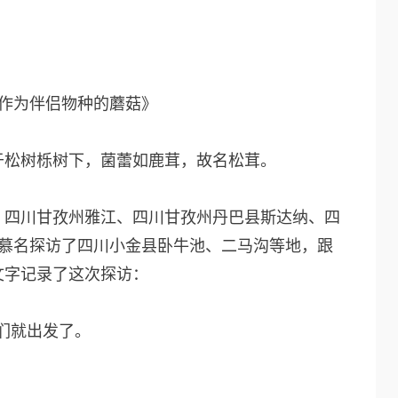
作为伴侣物种的蘑菇》
于松树栎树下，菌蕾如鹿茸，故名松茸。
、四川甘孜州雅江、四川甘孜州丹巴县斯达纳、四
叔慕名探访了四川小金县卧牛池、二马沟等地，跟
文字记录了这次探访：
们就出发了。