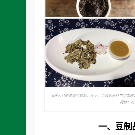
●恶人谷的各类豆制品：左上：二排右是豆丁甜面酱
再做；右
一、豆制