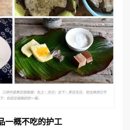
，三排中是黄豆甜面酱；右上：天贝；左下：黑豆天贝，但太麻烦已不
下：包括豆腐酸奶的一餐。
品一概不吃的护工