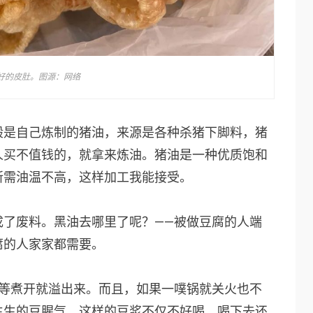
好的皮肚。图源：网络
般是自己炼制的猪油，来源是各种杀猪下脚料，猪
人买不值钱的，就拿来炼油。猪油是一种优质饱和
所需油温不高，这样加工我能接受。
成了废料。黑油去哪里了呢？——被做豆腐的人端
腐的人家家都需要。
不等煮开就溢出来。而且，如果一噗锅就关火也不
生生的豆腥气，这样的豆浆不仅不好喝，喝下去还