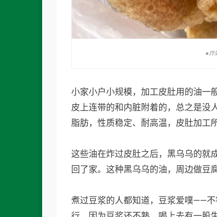
●炸
小家小户小规模，加工皮肚用的油一
皮上连带的和内脏附着的，总之是没
脂肪，性质稳定、耐高温，皮肚加工
这些油在炸过皮肚之后，黑乌乌的就
回了家。这种黑乌乌的油，周边做豆
煮过豆浆的人都知道，豆浆爱噗——
行，因为豆浆还不熟，喝上去有一股