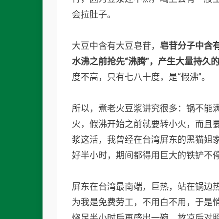
会拉肚子。
大豆中含有大豆皂苷，
皂苷分子中含
水沸之前抢先“沸腾”，产生大量持久
度不高，只有七八十度，是“假沸”。
所以，煮老火豆浆讲究很多：锅不能
火，假沸开始之前就要转小火，而且
浆这活，我曾经在台湾屏东的黑猫姐
好半小时，期间都得用巨大的铁铲不
屏东在台湾最南端，巨热，站在锅边
为我是免费劳工，不用白不用，于是
烧足半小时后再盛出一碗，放凉后对