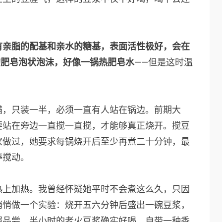
有亲脂的配基和亲水的糖基，表面活性极好，会在
的肥皂泡状泡沫，好像一锅热肥皂水
——但是这时温
满，只装一半，必须一直有人站在锅边。前期大
要站在旁边一直搅一直搅，才能够真正烧开。搅豆
家做过，她要求每锅烧开后至少再煮二十分钟，最
停搅动。
热上加热。我曾经怀疑她平时不会煮这么久，只因
悄悄做一个实验：烧开五六分钟后盛出一碗豆浆，
照品尝，半小时的老火豆浆确实好喝，自带一种香