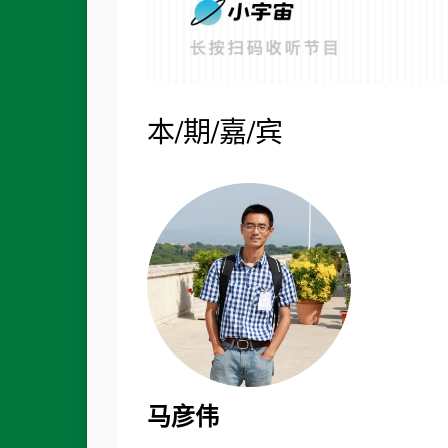
本/期/嘉/宾
马彦伟