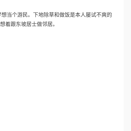
梦想当个游民。下地除草和做饭是本人屡试不爽的
梦想着跟东坡居士做邻居。