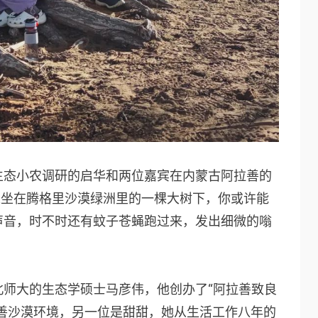
生态小农调研的启华和两位嘉宾在内蒙古阿拉善的
个人坐在腾格里沙漠绿洲里的一棵大树下，你或许能
声音，时不时还有蚊子苍蝇跑过来，发出细微的嗡
北师大的生态学硕士马彦伟，他创办了“阿拉善致良
善沙漠环境，另一位是甜甜，她从生活工作八年的