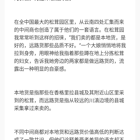
在全中国最大的松茸园区里，从云南四处汇集而来
的中间商也创造了属于他们的一套语言。在松茸园
我常常听到这样的招徕，“我们卖的都是本地货，是
好的，远路货那些品质不好。”一个大娘悄悄地将我
拉到身旁，用眼神给我指着那些蹲在地上分拣松茸
的妇女，告诉我她旁边的两家都是做远路货的，流
露出一种明显的自豪感。
本地货是指那些在香格里拉县城及其附近山区里采
到的松茸，而远路货是指从较远的川滇边境的县城
采集拿过来卖的。
不同中间商都对本地货和远路货价值高低的判断达
成了一致共识，但他们诠释着两者差异的语言却不