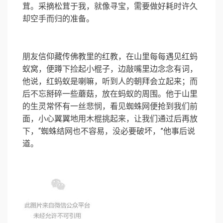
茸。采摘松茸于我，就像寻宝，需要做好耗时许久
却空手而归的准备。
朋友信仰藏传佛教里的红教，在山里每每遇见红蚂
蚁窝，便蹲下捡起小棍子，边敲嘴里边念念有词，
他说，红蚂蚁是喇嘛，听到人的朝拜会立起来；而
后不忘掰碎一些蘑菇，放在蚂蚁的周围。他于山里
的生灵常怀有一丝悲悯，看见蜘蛛网便抢到我们前
面，小心翼翼地用木棍挑起来，让我们通过后再放
下，“蜘蛛结网也不容易，没必要破坏，”他事后说
道。