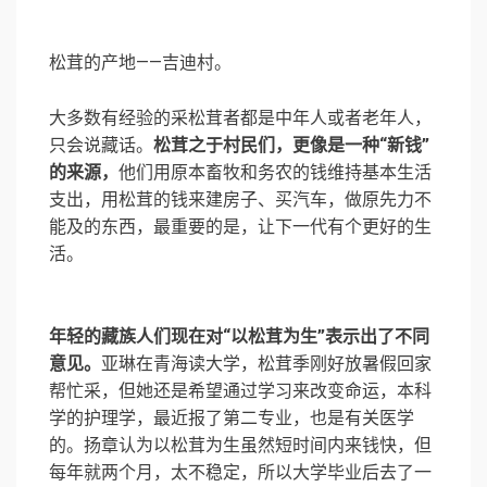
松茸的产地——吉迪村。
大多数有经验的采松茸者都是中年人或者老年人，
只会说藏话。
松茸之于村民们，更像是一种“新钱”
的来源，
他们用原本畜牧和务农的钱维持基本生活
支出，用松茸的钱来建房子、买汽车，做原先力不
能及的东西，最重要的是，让下一代有个更好的生
活。
年轻的藏族人们现在对“以松茸为生”表示出了不同
意见。
亚琳在青海读大学，松茸季刚好放暑假回家
帮忙采，但她还是希望通过学习来改变命运，本科
学的护理学，最近报了第二专业，也是有关医学
的。扬章认为以松茸为生虽然短时间内来钱快，但
每年就两个月，太不稳定，所以大学毕业后去了一