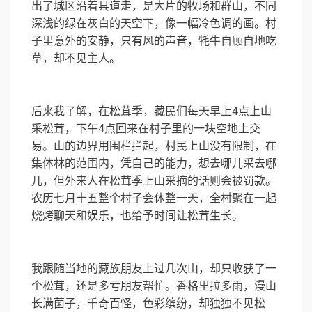
出了城区沿着县道走，是大片的牧场和群山，不同
深浅的绿在灰白的天空下，像一幅冷色调的画。村
子里意外的安静，只有风的声音，牦牛自顾自地吃
草，却不见主人。
后来我了解，在松茸季，藏民们每天早上4点上山
采松茸，下午4点回来在村子里的一块空地上交
易。山的边界用围栏拦起，村民上山没有限制，在
集体林的范围内，凭自己的能力，想去哪儿采去哪
儿，但外来人在松茸季上山采摘的话则会被罚款。
农历七月十五整个村子会休整一天，全村聚在一起
烧烤聊天和娱乐，也给予时间让松茸生长。
我跟随当地的藏族朋友上过几次山，却只收获了一
个松茸，还是多亏朋友帮忙。香格里拉多雨，漫山
长满菌子，千奇百怪，色彩缤纷，却独独不见松