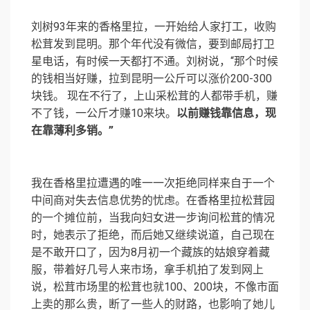
刘树93年来的香格里拉，一开始给人家打工，收购
松茸发到昆明。那个年代没有微信，要到邮局打卫
星电话，有时候一天都打不通。刘树说，“那个时候
的钱相当好赚，拉到昆明一公斤可以涨价200-300
块钱。 现在不行了，上山采松茸的人都带手机，赚
不了钱，一公斤才赚10来块。
以前赚钱靠信息，现
在靠薄利多销。”
我在香格里拉遭遇的唯一一次拒绝同样来自于一个
中间商对失去信息优势的忧虑。在香格里拉松茸园
的一个摊位前，当我向妇女进一步询问松茸的情况
时，她表示了拒绝，而后她又继续说道，自己现在
是不敢开口了，因为8月初一个藏族的姑娘穿着藏
服，带着好几号人来市场，拿手机拍了发到网上
说，松茸市场里的松茸也就100、200块，不像市面
上卖的那么贵，断了一些人的财路，也影响了她儿