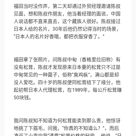
福田当时没作声，第二天却通过外贸经理邀请陈叔
见面，想和陈叔作朋友，他当着经理的面说，中国
人说话都不直来直去，这个藏族人很好。陈叔接过
日本人给的名片，30年后他仍然记得当时的场景，
“日本人的名片好香哦，都把衣服穿香了。”
福田拿了张照片，问陈叔中甸（香格里拉旧称）有
没有松茸，陈叔才发现原来日本要的松茸只不过是
中甸常见的一种菌子，俗称“臭鸡枞”，满山都是却
没人爱吃。四十岁的陈叔便同松茸结下了缘分，他
起初帮日本人代理松茸，在1989年，每公斤松茸赚
50块钱。
我问陈叔知不知道为何松茸能卖到那么贵，他惊讶
地挑了下眉毛，问我，“你真的不知道么？”，而后
凑近了小声向我“透露”松茸价格的秘密。 他说，“日