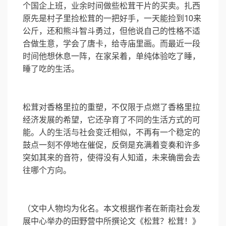
个国企上班，业余时间做些松茸干片的买卖。扎西
原先是村子里捡松茸的一把好手，一天能捡到10来
公斤，还和熊斗智斗勇过，但他说自己的性格不适
合做生意，学会了唐卡，给寺庙里画。而最近一段
时间他想休息一阵，在家呆着，单纯体验吃了睡，
睡了吃的生活。
松茸对香格里拉的重塑，不仅限于点燃了香格里拉
经济发展的希望，它还孕育了不同的生活方式的可
能。人的生活与社会变迁相似，不再有一个稳定的
鼓点一刻不停地在催促，反倒是充满着变奏和许多
突如其来的音符，使得没有人知道，未来确凿会去
往哪个方向。
（文中人物均为化名。本文根据作者在新南社会发
展中心举办的田野营中所撰论文《松茸？松茸！》