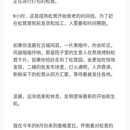
正在进行打包的松茸。
8小时，这是成熟松茸开始衰老的时间线，为了赶
在松茸衰败前发货和加工，人需要和时间赛跑。
如果你凌晨在古城闲逛，一片黑暗中，你会听见，
风扇嗡嗡作响，那是院子里的生意人在熬夜烤制松
茸干片。如果你恰好走到了松茸园，会更加吃惊地
发现，二楼的批发市场里，灯火通明，人声鼎沸，
新鲜采下的松茸从四方汇聚，等待着被发往各地。
凌晨，远非结束和休息，反倒意味着新的开始和生
机。
我在今年的8月份来到香格里拉，怀抱着对松茸的