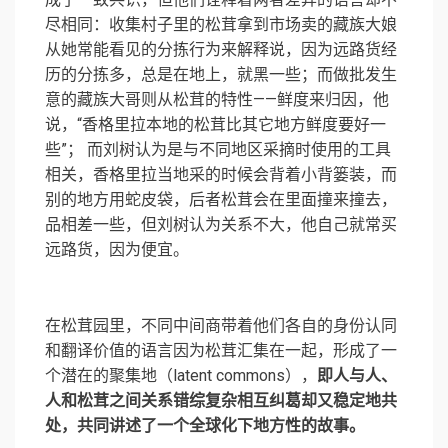
尽相同：收集村子里的松茸拿到市场卖的藏族大娘
从她常能看见的分拣行为来解释说，因为远路货经
历的分拣多，总是在地上，就黑一些；而做批发生
意的藏族大哥则从松茸的特性——鲜度来归因，他
说，“香格里拉本地的松茸比其它地方鲜度要好一
些”； 而刘树认为是与不同地区采摘时使用的工具
相关，香格里拉当地采的时候会背着小背篓装，而
别的地方用蛇皮袋，后者松茸会在里面撞来撞去，
品相差一些，但刘树认为关系不大，他自己就常买
远路货，因为便宜。
在松茸园里，不同中间商带着他们各自的身份认同
和翻译价值的语言因为松茸汇集在一起，形成了一
个潜在的聚集地（latent commons），
即人与人、
人和松茸之间关系错综复杂相互纠葛却又稳定地共
处，共同讲述了一个全球化下地方性的故事。