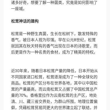
诸多好奇，想要了解一种菌类，究竟是如何影响了
一座城。
松茸神话的建构
松茸是一种野生真菌，生长在松树下，散发特殊的
香气，被日本人视为珍馐。早在公元8世纪，松茸
就因其在秋天特有的香气出现在日本的诗歌里，而
后更是作为一种名贵的食材，成为了精英的特权。
近30年来，随着日本松茸产量的降低，日本开始从
不同国家进口松茸，松茸逐渐成为了一种全球化的
商品。松茸的产区分布在世界各地，其中以中国松
茸的产量最高，而云南松茸又占据了中国松茸总产
量的70%。香格里拉作为云南松茸的主产区，地处
滇、川、藏三省交界处，为群山所围，地理位置偏
僻，凭藉松茸贸易同更大的世界建立起了联结，并