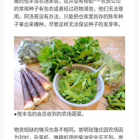
植的悦丰岛农场来说，这并没有帮助——农资公司
的常规种子有包衣或者经过药物浸泡，他们无法使
用。阿汤哥没有办法，只能把仓库里尚存的陈年种
子拿出来播种，尽管这样无法保证种子的发芽率。
●悦丰岛的会员收到的农场蔬菜。
物资短缺的情况也各不相同。崇明玫瑰庄园农场因
为封村，杂草机、微耕机用的柴油完全买不到。崇