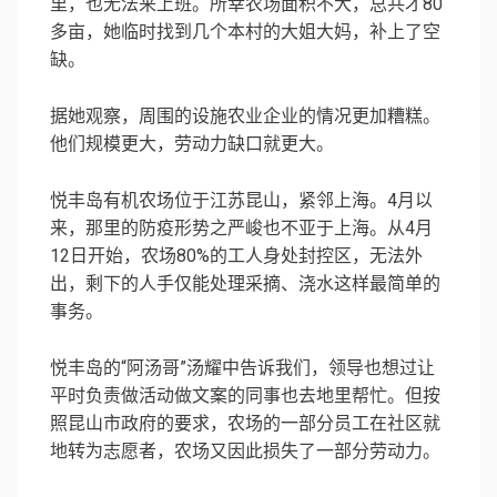
里，也无法来上班。所幸农场面积不大，总共才80
多亩，她临时找到几个本村的大姐大妈，补上了空
缺。
据她观察，周围的设施农业企业的情况更加糟糕。
他们规模更大，劳动力缺口就更大。
悦丰岛有机农场位于江苏昆山，紧邻上海。4月以
来，那里的防疫形势之严峻也不亚于上海。从4月
12日开始，农场80%的工人身处封控区，无法外
出，剩下的人手仅能处理采摘、浇水这样最简单的
事务。
悦丰岛的“阿汤哥”汤耀中告诉我们，领导也想过让
平时负责做活动做文案的同事也去地里帮忙。但按
照昆山市政府的要求，农场的一部分员工在社区就
地转为志愿者，农场又因此损失了一部分劳动力。