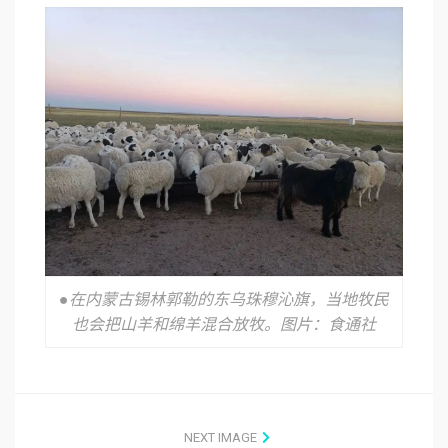
●在内蒙古锡林郭勒的东乌珠穆沁旗，当地牧民
也会把山羊和绵羊混合放牧。图片：食通社
NEXT IMAGE