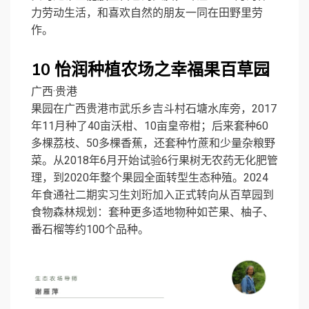
力劳动生活，和喜欢自然的朋友一同在田野里劳
作。
10
怡润种植农场之幸福果百草园
广西·贵港
果园在广西贵港市武乐乡吉斗村石塘水库旁，2017
年11月种了40亩沃柑、10亩皇帝柑；后来套种60
多棵荔枝、50多棵香蕉，还套种竹蔗和少量杂粮野
菜。从2018年6月开始试验6行果树无农药无化肥管
理，到2020年整个果园全面转型生态种殖。2024
年食通社二期实习生刘珩加入正式转向从百草园到
食物森林规划：套种更多适地物种如芒果、柚子、
番石榴等约100个品种。