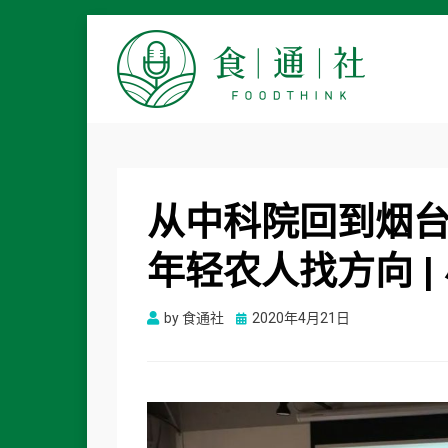
食通社
从中科院回到烟
年轻农人找方向 |
Posted
by
食通社
2020年4月21日
on