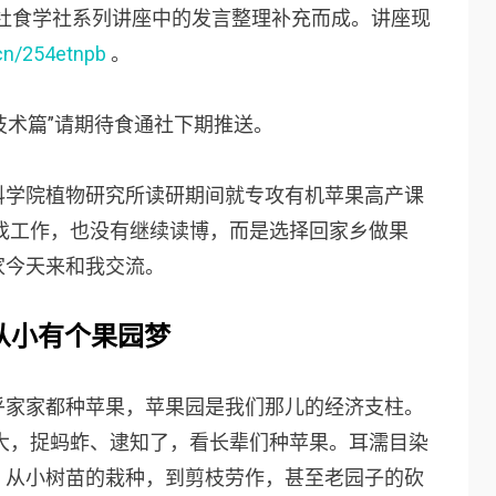
食通社食学社系列讲座中的发言整理补充而成。讲座现
.cn/254etnpb
。
技术篇”请期待食通社下期推送。
科学院植物研究所读研期间就专攻有机苹果高产课
有找工作，也没有继续读博，而是选择回家乡做果
家今天来和我交流。
从小有个果园梦
乎家家都种苹果，苹果园是我们那儿的经济支柱。
长大，捉蚂蚱、逮知了，看长辈们种苹果。耳濡目染
；从小树苗的栽种，到剪枝劳作，甚至老园子的砍