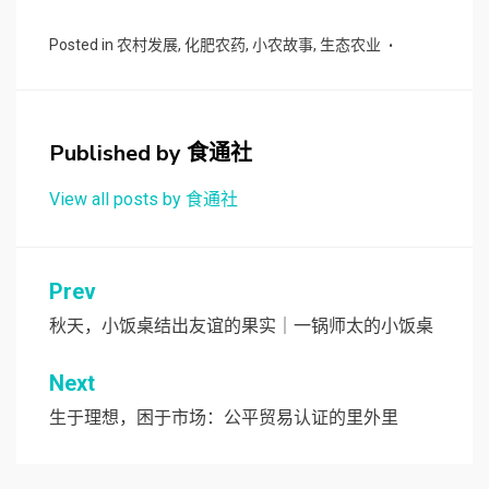
Posted in
农村发展
,
化肥农药
,
小农故事
,
生态农业
Published by
食通社
View all posts by 食通社
文
Prev
章
秋天，小饭桌结出友谊的果实｜一锅师太的小饭桌
导
Next
航
生于理想，困于市场：公平贸易认证的里外里