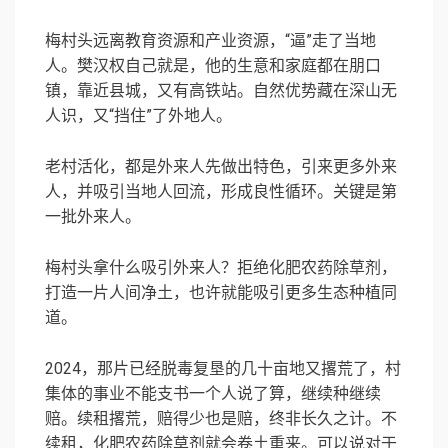
梅村头远离教育资源和产业资源，“逼”走了当地
人。樊汉权自己就是，他的生意和家庭都在朋口
镇，靠近县城，又有高铁站。自然优势藏在深山无
人识，又“挡住”了外地人。
老村活化，都是外来人先做出特色，引来更多外来
人，并吸引当地人回流，形成良性循环。关键是第
一批外来人。
梅村头拿什么吸引外来人？拒绝化肥农药除草剂，
打造一片人间净土，也许就能吸引更多生态种植同
道。
2024，那片已经脱毒复垦的几十亩地又撂荒了，村
集体的事业不能支书一个人说了算，继续种继续
赔。续租撂荒，赔得少也是赔，终非长久之计。不
续租，化肥农药除草剂就会卷土重来。可以说对于