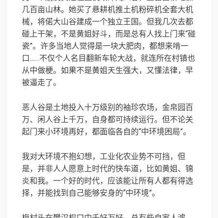
几百亩山林。她买了悬耕机推土机粉碎机全套大机
械，将偌大山谷建成一个独立王国。但我几次去都
碰上干架，不是黄姐好斗，而是总有人找上门来“碰
瓷”。许多当地人觉得是一块大肥肉，都想来啃一
口……不仅个人名目翻新车轮大战，就连所在村镇也
从中做梗。如果不是黄姐天生强大，又懂法律，早
被逼走了。
恶人谷是土地投入十万级别的袖珍农场，金帛园百
万、闲人谷上千万，自身都可持续运行。但不论关
起门来小环境再好，都面临各自的“中环境困局”。
我对大环境不抱幻想，工业化农业势不可挡，但
是，并非人人愿意上时代的快车道，比如黄姐、锦
炎和我。一个好的时代，应该能让所有人都有得选
择，并能找到自己能够安身的“中环境”。
梅村头在樊汉权口中千好万好，总有些自家人滤