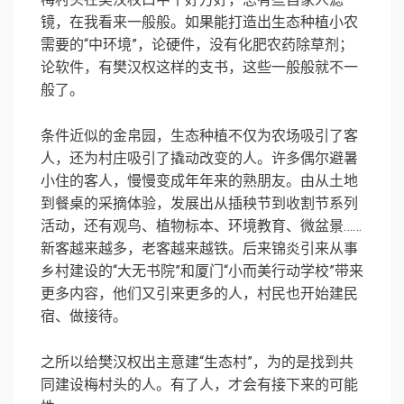
镜，在我看来一般般。如果能打造出生态种植小农
需要的“中环境”，论硬件，没有化肥农药除草剂；
论软件，有樊汉权这样的支书，这些一般般就不一
般了。
条件近似的金帛园，生态种植不仅为农场吸引了客
人，还为村庄吸引了撬动改变的人。许多偶尔避暑
小住的客人，慢慢变成年年来的熟朋友。由从土地
到餐桌的采摘体验，发展出从插秧节到收割节系列
活动，还有观鸟、植物标本、环境教育、微盆景……
新客越来越多，老客越来越铁。后来锦炎引来从事
乡村建设的“大无书院”和厦门“小而美行动学校”带来
更多内容，他们又引来更多的人，村民也开始建民
宿、做接待。
之所以给樊汉权出主意建“生态村”，为的是找到共
同建设梅村头的人。有了人，才会有接下来的可能