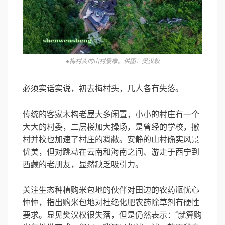
●梅村头的山村景象。供图：樊汉权
必须实话实说，初去梅村头，几人各有失落。
传统的客家木构老屋大多闲置，小小的村庄有一个
大大的村委，二层楼加大操场，是曾经的学校，撤
村并校也加速了村庄的凋敝。安静的山村确实风景
优美，但对跳动在云南和海南之间、游走于西宁到
西藏的老朋友，显然缺乏吸引力。
关注生态种植购米包地的伙伴对田边的农药瓶忧心
忡忡，指出购米包地对杜绝化肥农药除草剂有硬性
要求。显见樊汉权很失落，但是仍然表示：“就算购