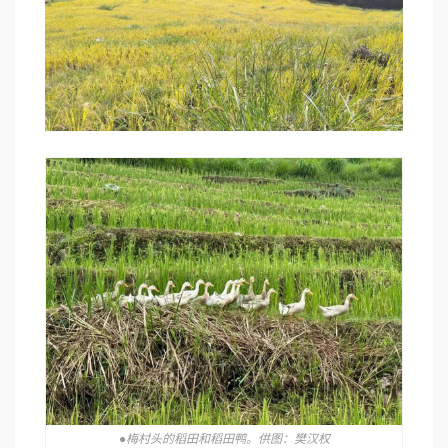
●梅村头的稻田和稻田鸭。供图：樊汉权