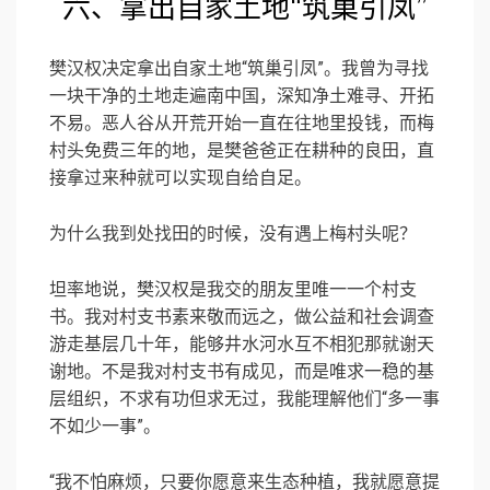
六、拿出自家土地“筑巢引凤”
樊汉权决定拿出自家土地“筑巢引凤”。我曾为寻找
一块干净的土地走遍南中国，深知净土难寻、开拓
不易。恶人谷从开荒开始一直在往地里投钱，而梅
村头免费三年的地，是樊爸爸正在耕种的良田，直
接拿过来种就可以实现自给自足。
为什么我到处找田的时候，没有遇上梅村头呢？
坦率地说，樊汉权是我交的朋友里唯一一个村支
书。我对村支书素来敬而远之，做公益和社会调查
游走基层几十年，能够井水河水互不相犯那就谢天
谢地。不是我对村支书有成见，而是唯求一稳的基
层组织，不求有功但求无过，我能理解他们“多一事
不如少一事”。
“我不怕麻烦，只要你愿意来生态种植，我就愿意提