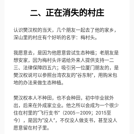
正在消失的村庄
二、
认识樊汉权的当天，几个朋友一起去了他的家乡，
深山里的村庄有个好听的名字：梅村头。
我愿意去，是因为他愿意尝试生态种植；老朋友是
想安家，因为梅村头许诺给外来人提供支持一二
三、法律保障四五六；吸引另一位厦门朋友的，是
樊汉权说可以参照台湾农友的“谷东制”，用购米包
地的办法来做生态种植。
樊汉权本人不种田，也不会种田，初中毕业就外
出，后来在外成家立业。他之所以会成为一个很少
住在村里的“飞行支书”（2005－2009；2015至
今），是因为“没人”，不仅没人做支书，甚至没人
愿意留在村子里。