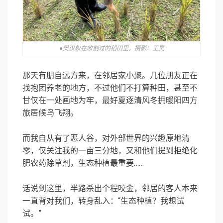
●樊汉权在收割过的稻田里。摄影：王昊
那天有朋自远方来，在邻居家小聚。几位朋友正在
找抱团养老的地方，不过他们不打算种田，甚至不
甘仅在一处画地为牢，最好夏逐清风冬拥暖阳四方
旅居候鸟飞翔。
而我自从有了恶人谷，对外部世界的兴趣原地清
零，仅关注我的一亩三分地，又和他们提到拒绝化
肥农药除草剂，生态种植最重要……
话说到这里，半路杀出个程咬金，邻居的客人本来
一直背对我们，转身乱入：“生态种植？我想试
试。”