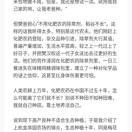
米包地做不成，但是，我还是想试一试。就用我自
己家的地，让我老爸种。”
但樊爸担心“不用化肥农药除草剂，稻谷不长”。这
样的话我听得太多，特别是这代农夫。他们刚赶上
化肥农药登陆，杂交品种引进，除草剂大行其道，
普遍产量增加、生活水平提高，较之上一代过上了
好日子，并把樊汉权这一代子女送出去过更好的生
活。他们的劳作浸润在化肥农药除草剂里，一日三
餐迷失在味精鸡精调味包里，建立了一种对化学品
的谜之信仰，这甚至比身体伤害更可怕。
人类农耕上万年，化肥农药在中国不过五十年，怎
么可能离了它们就不长？别说不种田不知种田难，
我就自己种田，靠土地养活自己。
说到现下高产良种不适合生态种植，于是我介绍了
上杭金帛园农场的锦炎，生态种植十年，同是梅花