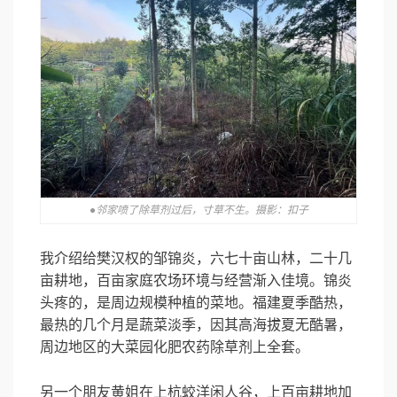
●邻家喷了除草剂过后，寸草不生。摄影：扣子
我介绍给樊汉权的邹锦炎，六七十亩山林，二十几
亩耕地，百亩家庭农场环境与经营渐入佳境。锦炎
头疼的，是周边规模种植的菜地。福建夏季酷热，
最热的几个月是蔬菜淡季，因其高海拔夏无酷暑，
周边地区的大菜园化肥农药除草剂上全套。
另一个朋友黄姐在上杭蛟洋闲人谷，上百亩耕地加