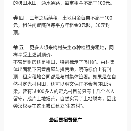
的梯田水田，通水通路，每亩租金不高于100元。
◉ 四
：三年之后续租，土地租金每亩不高于100
元，租住闲置院落每平方年租金3元起，30元封
顶。
◉ 五
：更多人想来梅村头生态种植租房租地，同
样享受上述封顶价。
不管是租房还是租田，特别标示了“封顶”。由村集
体出面租下闲置房屋与撂荒地，明码标价上有封
顶，租房租地合同都是与村集体签署。如果是在自
然村定光村租田，还可以明文保证不会有邻田污
染。曾有过400多人的定光村目前只有十几个老人
留守，成片土地撂荒，自然实现了土地脱毒，因此
樊汉权要在这里尝试建立“生态村”。
最后是招贤硬广