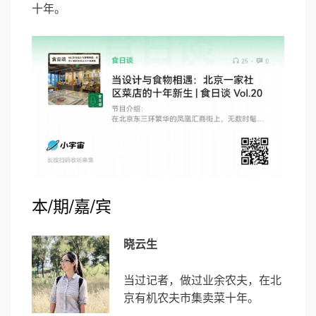
十年。
本/期/嘉/宾
晓云生
当过记者，做过业余农夫，在北
京有机农夫市集卖菜十年。