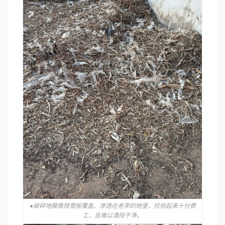
●破碎地膜像残雪般覆盖、渗透在老李的地里，捡拾起来十分费
工，且难以清除干净。