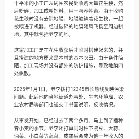
十平米的小工厂从周围农民处收购大量花生秧，然
后粉碎，加工成粗饲料，用于喂养牲畜。由于收购
花生秧时没有去除地膜，地膜缠绕着花生秧，一起
被喂进了机器。经过破碎的地膜随风飞扬至周边耕
地，其中就包括老李的地。
这家加工厂是在花生收获后才临时搭建起来的，并
且搭建的地方原来是本村的基本农田。由于条件简
陋，加工现场并没有额外的防护措施，导致地膜四
处飘散。
2025年1月1日，老李拨打12345市长热线反映污染
问题。此后他向当地街道办事处、生态环境局、农
业农村局等部门也递交了书面说明，反映情况。
从事发开始，已经过去了两个多月。马上到了播种
春小麦的季节，老李还打算同时种下豌豆、大蒜、
油菜、小白菜等蔬菜，成熟后会成为他一年收入的