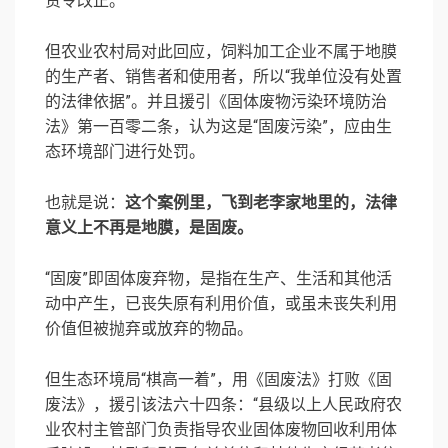
责令改正。”
但农业农村局对此回应，饲料加工企业不属于地膜
的生产者、销售者和使用者，所以“我单位没有处置
的法律依据”。并且援引《固体废物污染环境防治
法》第一百零二条，认为这是“固废污染”，应由生
态环境部门进行处罚。
也就是说：
这个案例里，飞到老李家地里的，法律
意义上不再是地膜，是固废。
“固废”即固体废弃物，是指在生产、生活和其他活
动中产生，已丧失原有利用价值，或虽未丧失利用
价值但被抛弃或放弃的物品。
但生态环境局“棋高一着”，用《固废法》打败《固
废法》，援引该法六十四条：“县级以上人民政府农
业农村主管部门负责指导
农业固体废物
回收利用体