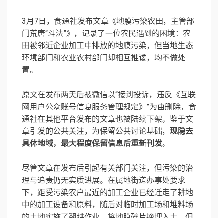
3月7日，食通社发布文章《地膜污染农田，主管部
门荒唐“斗法”》，记录了一位农民遇到的困境：农
田被邻近企业加工中排放的地膜污染，但当地生态
环境部门和农业农村部门却相互推诿，均不做处
置。
原文在发布两天后被微信以“接到投诉，违反《互联
网用户公众账号信息服务管理规定》”为由删除，食
通社在其他平台发布的文章也被陆续下架。鉴于文
章引发的公共关注，为保留公共讨论基础，
现隐去
具体地域，最大程度保留信息后重新刊发
。
尽管文章在发布后引起有关部门关注，但污染的治
理与追责仍无实质进展。在属地街道办事处要求
下，距受污染农户最近的加工企业已经迁走了耕地
中的加工设备和原料，随后对临时加工场和堆料场
的土地实施了翻耕作业，将地膜碎片掩埋入土。但