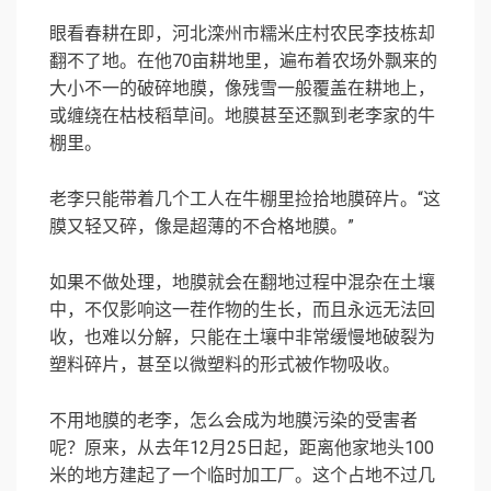
眼看春耕在即，河北滦州市糯米庄村农民李技栋却
翻不了地。在他70亩耕地里，遍布着农场外飘来的
大小不一的破碎地膜，像残雪一般覆盖在耕地上，
或缠绕在枯枝稻草间。地膜甚至还飘到老李家的牛
棚里。
老李只能带着几个工人在牛棚里捡拾地膜碎片。“这
膜又轻又碎，像是超薄的不合格地膜。”
如果不做处理，地膜就会在翻地过程中混杂在土壤
中，不仅影响这一茬作物的生长，而且永远无法回
收，也难以分解，只能在土壤中非常缓慢地破裂为
塑料碎片，甚至以微塑料的形式被作物吸收。
不用地膜的老李，怎么会成为地膜污染的受害者
呢？原来，从去年12月25日起，距离他家地头100
米的地方建起了一个临时加工厂。这个占地不过几