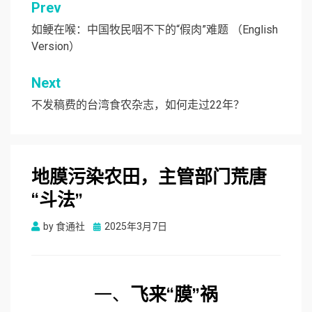
文
Prev
章
如鲠在喉：中国牧民咽不下的“假肉”难题 （English
Version）
导
航
Next
不发稿费的台湾食农杂志，如何走过22年？
地膜污染农田，主管部门荒唐
“斗法”
Posted
by
食通社
2025年3月7日
on
一、
飞来“膜”祸