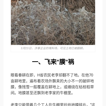
3月23日，涉事企业的堆料场，可见土地已被翻耕。
一、飞来“膜”祸
眼看春耕在即，H省农民老李却翻不了地。在他70
亩耕地里，遍布着农场外飘来的大小不一的破碎地
膜，像残雪一般覆盖在耕地上，或缠绕在枯枝稻草
间。地膜甚至还飘到老李家的牛棚里。
老李只能带着几个工人在牛棚里捡拾地膜碎片。“这