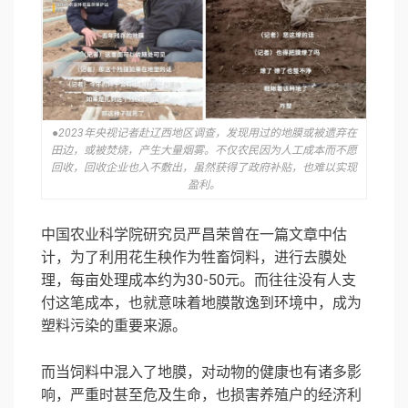
●2023年央视记者赴辽西地区调查，发现用过的地膜或被遗弃在
田边，或被焚烧，产生大量烟雾。不仅农民因为人工成本而不愿
回收，回收企业也入不敷出，虽然获得了政府补贴，也难以实现
盈利。
中国农业科学院研究员严昌荣曾在一篇文章中估
计，为了利用花生秧作为牲畜饲料，进行去膜处
理，每亩处理成本约为30-50元。而往往没有人支
付这笔成本，也就意味着地膜散逸到环境中，成为
塑料污染的重要来源。
而当饲料中混入了地膜，对动物的健康也有诸多影
响，严重时甚至危及生命，也损害养殖户的经济利