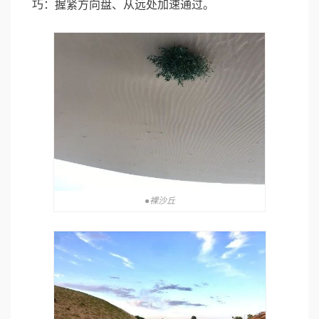
巧：握紧方向盘、从远处加速通过。
●裸沙丘