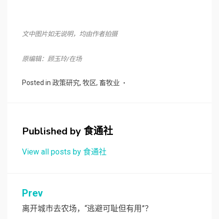
文中图片如无说明，均由作者拍摄
原编辑：顾玉玲/在场
Posted in
政策研究
,
牧区
,
畜牧业
Published by
食通社
View all posts by 食通社
文
Prev
章
离开城市去农场，“逃避可耻但有用”？