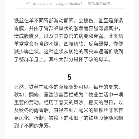
炎”（traumatic retivuloperotonitis）。图为成年母羊。
铁丝在羊不同胃部游动期间，会擦伤、甚至是穿透
胃膜，并由于胃部蜂巢状的皱襞而容易滞留其中，
造成腹膜炎，以及其它器官的病变和衰弱。此类病
羊常常会有食欲不振、四肢绵软、反刍缓慢、粪便
减少等症状。这种症状从初始的两只羊逐渐扩散到
了整群羊身上。其中大部分是怀了孕的母羊。
5
显然，铁丝在如今的草原随处可见。每年的夏末、
秋初，翻修、重建铁丝围栏成为了牧业生活中一项
重要的劳动。经历了春天的风沙、夏天的烈日，以
及秋冬的雨雪后，直径不到几毫米的细铁丝非常容
易风化、折断。被换下的和旧了的铁丝段便随风飘
到了不同的角落。