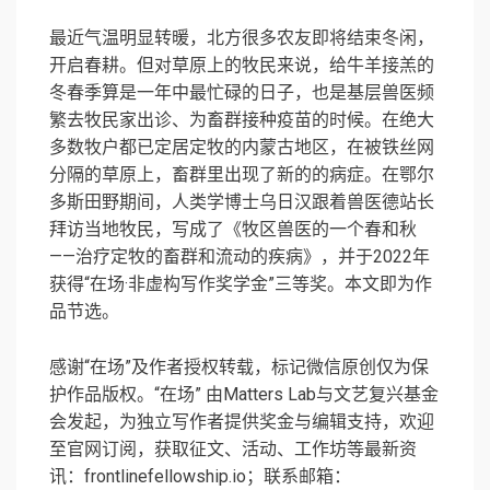
最近气温明显转暖，北方很多农友即将结束冬闲，
开启春耕。但对草原上的牧民来说，给牛羊接羔的
冬春季算是一年中最忙碌的日子，也是基层兽医频
繁去牧民家出诊、为畜群接种疫苗的时候。在绝大
多数牧户都已定居定牧的内蒙古地区，在被铁丝网
分隔的草原上，畜群里出现了新的的病症。在鄂尔
多斯田野期间，人类学博士乌日汉跟着兽医德站长
拜访当地牧民，写成了《牧区兽医的一个春和秋
——治疗定牧的畜群和流动的疾病》，并于2022年
获得“在场·非虚构写作奖学金”三等奖。本文即为作
品节选。
感谢“在场”及作者授权转载，标记微信原创仅为保
护作品版权。“在场” 由Matters Lab与文艺复兴基金
会发起，为独立写作者提供奖金与编辑支持，欢迎
至官网订阅，获取征文、活动、工作坊等最新资
讯：frontlinefellowship.io；联系邮箱：