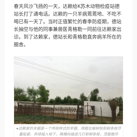
春天风沙飞扬的一天，达赖给K苏木动物检疫站德
站长打了通电话。达赖的一只羊病蔫蔫地、不吃不
喝已有一天了。当时正值繁忙的春季防疫期，德站
长抽空与他的同事兼兽医青格勒一同前往达赖家出
诊。到了达赖家，德站长和青格勒直奔病羊所在的
圈舍。
●达赖家的羊圈是一个传统样式的羊圈，用粗壮榆树枝和柳条枝尽
量贴紧、并排插入地下，再横向插进几行软柳条枝，顶是敞开