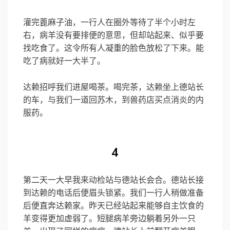
灌完蓖麻子油，一行人在圈外等待了半个小时左
右，病羊没有要排便的意思，但却站起来、似乎要
找吃食了。这令所有人凝重的脸色放松了下来。能
吃了病就好一大半了。
达赖招呼我们进屋喝茶。喝完茶，达赖坐上德站长
的车，与我们一道回苏木，到兽药店买点消炎的内
服药。
4
第二天一大早我来动检站与德站长会合。德站长接
到达赖的电话后便眉头锁紧。我们一行人稍做准备
后便直奔达赖家。昨天已经站起来能够自主饮食的
羊变得更加虚弱了。短腿病羊旁边躺着另外一只