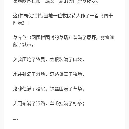
集地网围栏和一扇又一扇的大门分割成块。
这种“局促”引得当地一位牧民诗人作了一首《四十
四满》：
草库伦（网围栏围封的草场）装满了原野，雾霭遮
蔽了城市，
欠款压垮了牧民，金银装满了口袋，
水井铺满了滩地，道路覆盖了牧场，
鬼魂住满了楼房，铁丝围满了草场，
大门布满了道路，羊毛挂满了柠条；
……