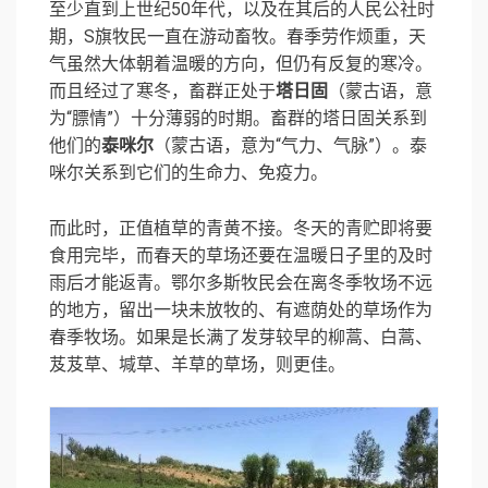
至少直到上世纪50年代，以及在其后的人民公社时
期，S旗牧民一直在游动畜牧。春季劳作烦重，天
气虽然大体朝着温暖的方向，但仍有反复的寒冷。
而且经过了寒冬，畜群正处于
塔日固
（蒙古语，意
为“膘情”）十分薄弱的时期。畜群的塔日固关系到
他们的
泰咪尔
（蒙古语，意为“气力、气脉”）。泰
咪尔关系到它们的生命力、免疫力。
而此时，正值植草的青黄不接。冬天的青贮即将要
食用完毕，而春天的草场还要在温暖日子里的及时
雨后才能返青。鄂尔多斯牧民会在离冬季牧场不远
的地方，留出一块未放牧的、有遮荫处的草场作为
春季牧场。如果是长满了发芽较早的柳蒿、白蒿、
芨芨草、堿草、羊草的草场，则更佳。