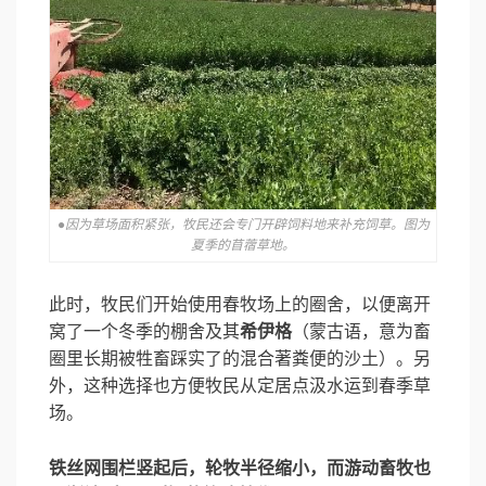
●因为草场面积紧张，牧民还会专门开辟饲料地来补充饲草。图为
夏季的苜蓿草地。
此时，牧民们开始使用春牧场上的圈舍，以便离开
窝了一个冬季的棚舍及其
希伊格
（蒙古语，意为畜
圈里长期被牲畜踩实了的混合著粪便的沙土）。另
外，这种选择也方便牧民从定居点汲水运到春季草
场。
铁丝网围栏竖起后，轮牧半径缩小，而游动畜牧也