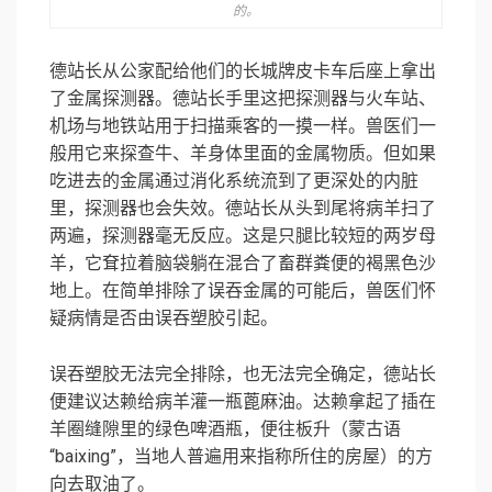
的。
德站长从公家配给他们的长城牌皮卡车后座上拿出
了金属探测器。德站长手里这把探测器与火车站、
机场与地铁站用于扫描乘客的一摸一样。兽医们一
般用它来探查牛、羊身体里面的金属物质。但如果
吃进去的金属通过消化系统流到了更深处的内脏
里，探测器也会失效。德站长从头到尾将病羊扫了
两遍，探测器毫无反应。这是只腿比较短的两岁母
羊，它耷拉着脑袋躺在混合了畜群粪便的褐黑色沙
地上。在简单排除了误吞金属的可能后，兽医们怀
疑病情是否由误吞塑胶引起。
误吞塑胶无法完全排除，也无法完全确定，德站长
便建议达赖给病羊灌一瓶蓖麻油。达赖拿起了插在
羊圈缝隙里的绿色啤酒瓶，便往板升（蒙古语
“baixing”，当地人普遍用来指称所住的房屋）的方
向去取油了。