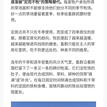
逐渐被“定而不牧”的策略替代。
每家牧户承包所得
的草场面积不能够支持他们划分不同的季节牧场。
好一点的草场要留着夏季、秋季给畜群抓膘时使
用。
定居点并不只在冬季使用，而变成了四季居住的房
屋。顺着定居化的趋向，牧民建起了越来越温暖、
越来越能够遮风挡雨的棚舍。畜群只能在主人的草
库伦里转，吃不到更远处的、种类不同的植草。
连年的干旱和逐年密集的风沙天气里，畜群沿着网
围栏留下了一条又一条的蹄印牧道。它们没吃饱的
肚子，便由现代合成饲料、草料、耕种的饲草“填
满”或“补充”。在每日固定时间倒满合成饲料和干草
料的坚固的铁制食槽，是随风飘动的铁丝段理想的
隐匿处。