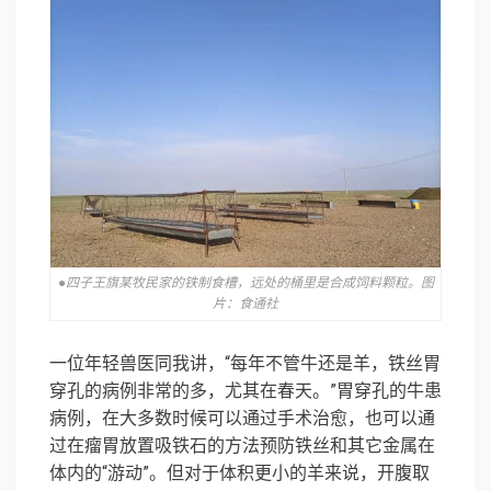
●四子王旗某牧民家的铁制食槽，远处的桶里是合成饲料颗粒。图
片：食通社
一位年轻兽医同我讲，“每年不管牛还是羊，铁丝胃
穿孔的病例非常的多，尤其在春天。”胃穿孔的牛患
病例，在大多数时候可以通过手术治愈，也可以通
过在瘤胃放置吸铁石的方法预防铁丝和其它金属在
体内的“游动”。但对于体积更小的羊来说，开腹取