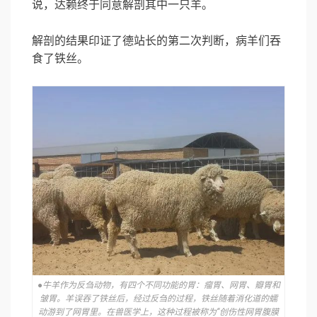
说，达赖终于同意解剖其中一只羊。
解剖的结果印证了德站长的第二次判断，病羊们吞
食了铁丝。
●牛羊作为反刍动物，有四个不同功能的胃：瘤胃、网胃、瓣胃和
皱胃。羊误吞了铁丝后，经过反刍的过程，铁丝随着消化道的蠕
动游到了网胃里。在兽医学上，这种过程被称为“创伤性网胃腹膜