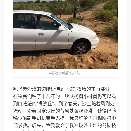
●陷进沙堆里的旧车。
毛乌素沙漠的边缘延伸到了S旗牧场的东南部分，
在牧民们种了十几年的一块块杨树小林间仍可以看
到白茫茫的“裸沙丘”。到了春天，沙土随着风到处
流动，沿着固定沙丘的背风处聚起沙堆，使得经验
稀少的新手司机束手无措。我只好给吉日穆图打电
话求救。后来，牧民教会了我冲破沙土堆的驾驶技