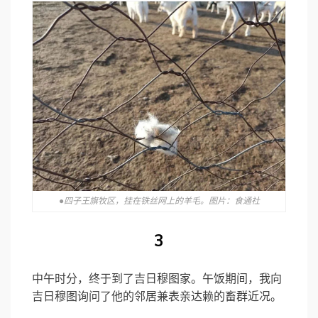
●四子王旗牧区，挂在铁丝网上的羊毛。图片：食通社
3
中午时分，终于到了吉日穆图家。午饭期间，我向
吉日穆图询问了他的邻居兼表亲达赖的畜群近况。