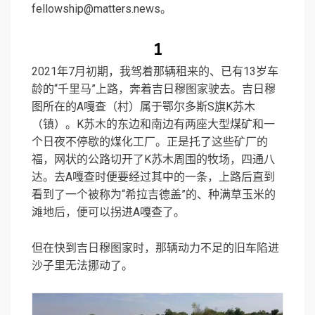
fellowship@matters.news。
1
2021年7月初期，我驾着那辆租来的、已有13岁车
龄的“千里马”上路，奔着吉日穆图家驶去。吉日穆
图所在的A嘎查（村）属于鄂尔多斯S旗K苏木
（镇）。K苏木的东边和南边有两座大型煤矿和一
个日夜不停歇的煤化工厂。正是托了这些矿厂的
福，网状的公路切开了K苏木周围的牧场，四通八
达。去A嘎查时便要经过其中的一条，上路后直到
看到了一个被称为“希拉吉德盖”的、种满草玉米的
滩地后，便可以拐进A嘎查了。
但在快到吉日穆图家时，那辆动力不足的旧车陷进
沙子里无法挪动了。