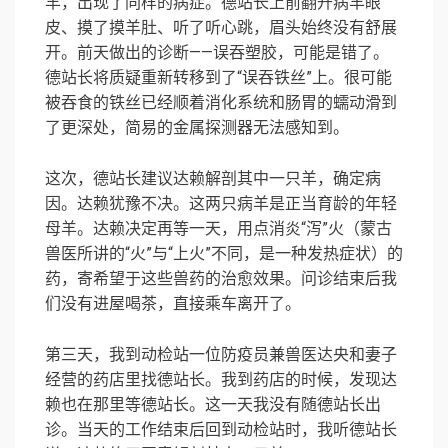
羊，出现了同样的病症。德站长上前翻开病羊眼
皮、摸了摸羊肚、听了听心跳，眉头始终没有舒展
开。前天做出的诊断——误吞塑胶，可能是错了。
德站长将质疑重新转移到了“误吞铁丝”上。很可能
被吞食的铁丝已经顺着消化系统和肠胃的蠕动滑到
了更深处，简易的金属探测器无法感知到。
这次，德站长建议达赖解剖其中一只羊，确定病
因。达赖犹豫不决。这两只病羊是正当育龄的年轻
母羊。达赖决定再等一天，用点消炎“泻”火（蒙古
兽医所讲的“火”与“上火”不同，是一种发热症状）的
药，寄希望于这些兽药的治愈效果。问诊结束后我
们没有进屋喝茶，直接乘车离开了。
第三天，我到动检站一位防疫员兼兽医达央和妻子
经营的药店里找德站长。我到药店的时候，发现达
赖也在那里等德站长。这一天我没有随德站长出
诊。当天的工作结束后回到动检站时，我听德站长