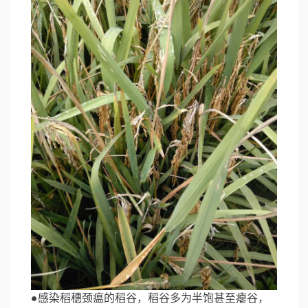
●感染稻穗颈瘟的稻谷，稻谷多为半饱甚至瘪谷，