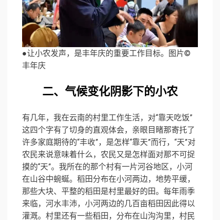
●让小农发声，是丰年庆的重要工作目标。图片©️
丰年庆
二、气候变化阴影下的小农
有几年，我在云南的村里工作生活，对“靠天吃饭”
这四个字有了切身的直观体会，亲眼目睹那寄托了
许多家庭期待的“丰收”，是怎样“靠天”而行，“天”对
农民来说意味着什么，农民又是怎样面对那不可捉
摸的“天”。我所在的那个村有一片河谷地区，小河
在山谷中蜿蜒。稻田分布在小河两边，地势平缓，
那些大块、平整的稻田是村里最好的田。每年雨季
来临，河水丰沛，小河两边的几百亩稻田因此得以
灌溉。村里还有一些稻田，分布在山沟沟里，村民