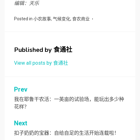
编辑：天乐
Posted in
小农故事
,
气候变化
,
食农商业
Published by
食通社
View all posts by 食通社
文
Prev
章
我在耶鲁干农活：一英亩的试验场，能玩出多少种
花样？
导
航
Next
扣子奶奶的宝器：自给自足的生活开始连载啦！