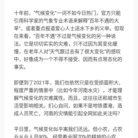
十年前，“气候变化”一词不如今日热门，官方只能
引用科学家的气象专业术语来解释“百年不遇的大
旱”，或者重点报道爱心人士送水下乡的义举。但现
在来看，“百年不遇”不过是气候变化的另一种说
法。它是切切实实的灾难，只不过因为其变化缓
慢，在老年人对“天气跟过去有了很大变化”的感叹
中，好像成为一个不得不接受、因而有点常态化的
事实。
即便到了2021年，我们也依然只是在受损面积大、
程度严重的情景中（比如今年河南水灾），才能理
解气候变化的灾难属性。而且，这往往还和城市生
活受影响相关。扪心自问，如果不是地铁遭淹，造
成人员死亡，河南的灾情能引起全网如此关注吗？
平日里，气候变化似乎离我们还远。但小农，占农
业从业人员90%、经营着全国70%的耕地的小农，