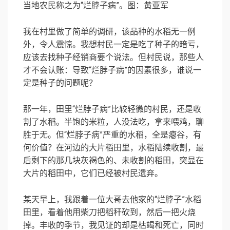
当地农民称之为“烂脖子病”。图：黄亚军
我在村里做了简单的调研，该品种的水稻无一例
外，令人震惊。我想村民一定是吃了种子的暗亏，
应该去找种子经销商要个说法。但村民说，那些人
才不会认账：导致“烂脖子病”的因素很多，谁说一
定是种子的问题呢？
那一年，田里“烂脖子病”比较轻微的村民，还是收
割了水稻。半饱的米粒，人没法吃，拿来喂鸡，聊
胜于无。但“烂脖子病”严重的水稻，全是瘪谷，有
何价值？在河边的大片稻田里，水稻陆续收割，最
后剩下的那几块灰褐色的、未收割的稻田，突显在
大片的稻田中，它们已经被村民遗弃。
某天早上，我跟着一位大哥去他家的“烂脖子”水稻
田里，看着他用柴刀把稻秆砍到，然后一把火烧
掉。丰收的季节，我见证的却是枯竭和死亡，同时