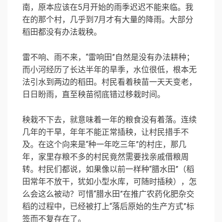
南，原本应该在5月开始的雨季迟迟不能来临。我
在的那个村，几乎到7月才有大量的降雨。大部分
稻田都没有办法栽秧。
雷不响、雨不来，“雷响田”自然是没有办法耕种；
而小河经历了长达半年的旱季，水位很低，根本无
法引水到两边的稻田。村民看着秧苗一天天变老，
日日盼雨，直至秧苗彻底错过移栽时间。
秧栽不下去，就意味着一年的粮食没有着落。连续
几年的干旱，年年不能正常插秧，让村民措手不
及。在这个向来是“种一年吃三年”的村庄，那几
年，家里存粮不多的村民竟然需要找亲戚借粮周
转。村民们都说，如果像以前一样种“腊水田”（稻
田常年不放干，犹如小型水库，可随时插秧），怎
么会这么被动？可惜“腊水田”在推广农药化肥杂交
稻的过程中，已经被打上“落后原始的生产方式”标
签而不复存在了。