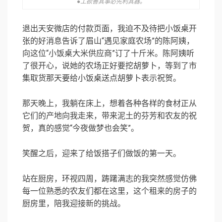
●工欲善其事必先利其器。
退出天安微店的付款页面，我迫不及待把小饭桌开
张的好消息告诉了眉山“遇见家庭农场”的陈阿姨，
向这位“小饭桌大米供应商”订了十斤米。陈阿姨听
了很开心，说她的农场正好要挖胡萝卜，等到了市
集取货那天要给小饭桌送点胡萝卜表示祝贺。
那天晚上，我躺在床上，想着各种各样的食材正从
它们的产地向我走来，带来泥土的芬芳和农友的祝
贺，真的感觉“今夜做梦也会笑”。
笑醒之后，迎来了给饭搭子们做饭的第一天。
站在厨房，环视四周，踌躇满志的我突然感觉仿佛
每一位熟悉的农友们都在这里，这个租来的房子的
厨房里，陪我迎接新的挑战。