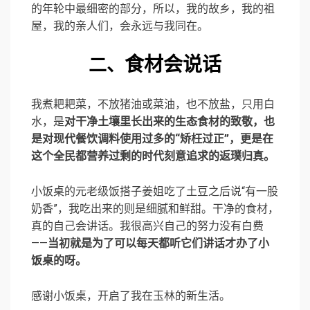
的年轮中最细密的部分，所以，我的故乡，我的祖
屋，我的亲人们，会永远与我同在。
食材会说话
二、
我煮耙耙菜，不放猪油或菜油，也不放盐，只用白
水，是
对干净土壤里长出来的生态食材的致敬，也
是对现代餐饮调料使用过多的“矫枉过正”，更是在
这个全民都营养过剩的时代刻意追求的返璞归真。
小饭桌的元老级饭搭子姜姐吃了土豆之后说“有一股
奶香”，我吃出来的则是细腻和鲜甜。干净的食材，
真的自己会讲话。我很高兴自己的努力没有白费
——
当初就是为了可以每天都听它们讲话才办了小
饭桌的呀。
感谢小饭桌，开启了我在玉林的新生活。