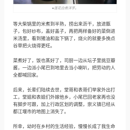
●莲花白煮洋芋。
等大柴锅里的米煮到半熟，捞出来沥干，放进甑
子，包好纱布，盖好盖子，再把两样备好的菜倒进
米汤里，看到猪油和盐下锅了，烧火的就要多挽点
谷草把火烧得更旺。
菜煮好了，饭也蒸好了，司厨一边从坛子里挑豆瓣
酱，一边派小尾巴到地里去当小喇叭，把劳动的人
全都喊回家。
后来，长辈们陆续去世，堂哥和表哥们举家外出打
工，堂姐和表姐们外嫁他乡，小尾巴回老家再也没
有脚步可跟，加上行政区划的调整，崇义镇已经从
都江堰市的地图上消失了。
所幸，幼时在乡村的生活经验，慢慢长成了我生命