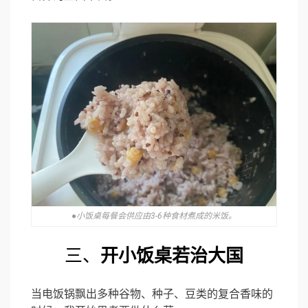
●小饭桌每餐会供应由3-6种食材煮成的米饭。
三、
开小饭桌若治大国
当电饭锅飘出多种谷物、种子、豆类的复合香味的