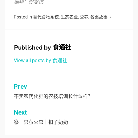
编辑：徐悠优
Posted in
替代食物系统
,
生态农业
,
营养
,
餐桌故事
Published by
食通社
View all posts by 食通社
文
Prev
章
不卖农药化肥的农技培训长什么样？
导
Next
航
祭一只萤火虫｜扣子奶奶