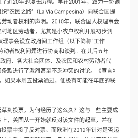
了近20年的漫长历程。早在2001年，致力于协调
民之路”（La Via Campesina）向联合国提
劳动者权利的声明。2010年，联合国人权理事会
农村地区劳动者，尤其是小农户权利开展初步调
人权理事会设立政府间工作组（以下简称“工作
劳动者权利问题进行协商和谈判。在其后五年
了各国政府、各大社会团体、及农民和农村劳动者代
和条款进行了激烈甚至不乏冲突的讨论。《宣言》
成。如果本周五投票通过，便极有可能在年底的联
起草到投票，为何经历了这么久？这与一些主要成
实上，美国从一开始就反对该文件的起草，并在
限的投票中投了反对票。而欧洲在2012年针对是否起