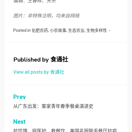
编辑：王春晖、天乐
图片：非特殊注明，均来自网络
Posted in
化肥农药
,
小农故事
,
生态农业
,
生物多样性
Published by
食通社
View all posts by 食通社
文
Prev
章
从广东出发：客家青年春季餐桌演进史
导
Next
航
抗饥饿、挺医护、救餐饮，美国名厨联手餐厅抗疫