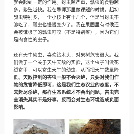
就会起到一定的作用。蚜虫越严重，瓢虫的食物越
多，繁殖越快。我在导师那里做课题的时候，起初
瓢虫特别多，一个小枝上有十几个，但是当蚜虫不
够吃了，瓢虫也慢慢变少了。我在果园里有时候还
会被饿极了的瓢虫叮咬（不是特别疼），因为它们
是肉食性的虫子。
还有天牛幼虫，喜欢钻木头，对果树危害很大。我
们做了一个关于天牛天敌的实验，这个虫子叫做花
绒寄甲，可以寄生天牛的幼虫，从而把天牛数量降
低。
天敌控制的害虫一般不会灭绝，只要对我们作
物的危害降低即可，这是我们生态农业的态度，不
去赶尽杀绝，那样生态系统才不会出问题，害虫完
全消失其实不是好事，反而会对生态环境造成负面
影响。