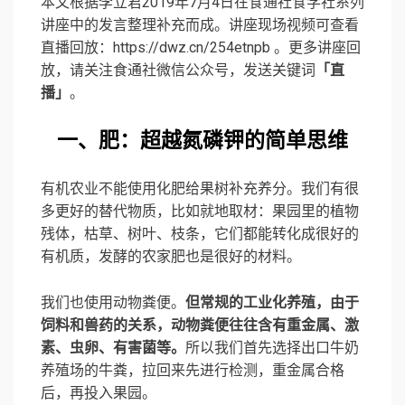
本文根据李立君2019年7月4日在食通社食学社系列
讲座中的发言整理补充而成。讲座现场视频可查看
直播回放：https://dwz.cn/254etnpb 。更多讲座回
放，请关注食通社微信公众号，发送关键词
「直
播」
。
一、肥：超越氮磷钾的简单思维
有机农业不能使用化肥给果树补充养分。我们有很
多更好的替代物质，比如就地取材：果园里的植物
残体，枯草、树叶、枝条，它们都能转化成很好的
有机质，发酵的农家肥也是很好的材料。
我们也使用动物粪便。
但常规的工业化养殖，由于
饲料和兽药的关系，动物粪便往往含有重金属、激
素、虫卵、有害菌等。
所以我们首先选择出口牛奶
养殖场的牛粪，拉回来先进行检测，重金属合格
后，再投入果园。