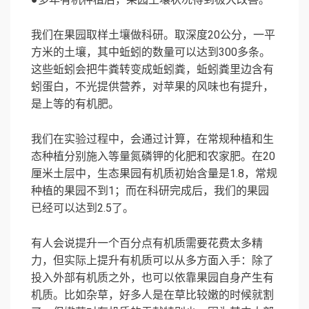
我们在果园取样土壤做科研。取深度20公分，一平
方米的土壤，其中蚯蚓的数量可以达到300多条。
这些蚯蚓会把牛粪转变成蚯蚓粪，蚯蚓粪里边含有
蚓蛋白，不光提供营养，对苹果的风味也有提升，
是上等的有机肥。
我们在实验过程中，会通过计算，在常规种植和生
态种植分别施入等量氮磷钾的化肥和农家肥。在20
厘米土层中，生态果园有机质初始含量是1.8，常规
种植的果园不到1；而在科研完成后，我们的果园
已经可以达到2.5了。
有人会说提升一个百分点有机质需要花费太多精
力，但实际上提升有机质可以从多方面入手：除了
投入外部有机质之外，也可以依靠果园自身产生有
机质。比如杂草，好多人是在草比较嫩的时候就割