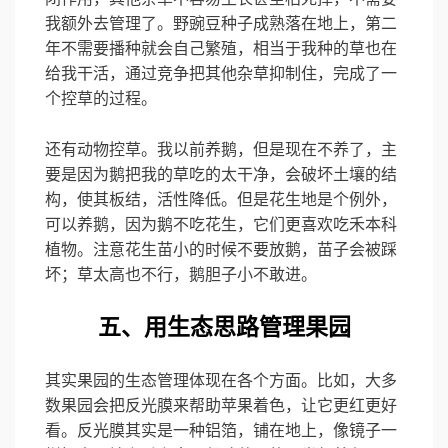
我额外去管理了。野豌豆种子成熟落在地上，第二
年不需要播种就会自己繁殖，相当于我种的草也在
给我干活，通过竞争把其他杂草抑制住，完成了一
个控草的过程。
还有动物控草。我以前养鹅，但是现在不养了，主
要是因为鹅把我的草吃的太干净，会破坏土壤的结
构，使其板结，活性降低。但是花生地是个例外，
可以养鹅，因为鹅不吃花生，它们更喜欢吃禾本科
植物。注意花生苗小的时候不要放鹅，苗子会被踩
坏；草太高也不行，鹅胆子小不敢进。
五、用生态思路管理果园
其实果园的生态管理体现在各个方面。比如，大多
数果园会把反光膜来帮助苹果着色，让它更红更好
看。反光膜其实是一种铝箔，铺在地上，像镜子一