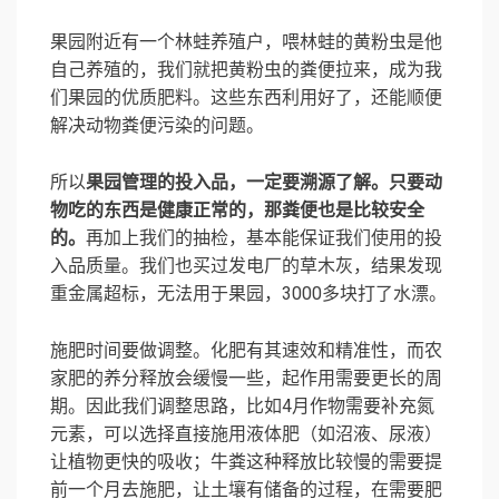
果园附近有一个林蛙养殖户，喂林蛙的黄粉虫是他
自己养殖的，我们就把黄粉虫的粪便拉来，成为我
们果园的优质肥料。这些东西利用好了，还能顺便
解决动物粪便污染的问题。
所以
果园管理的投入品，一定要溯源了解。
只要动
物吃的东西是健康正常的，那粪便也是比较安全
的。
再加上我们的抽检，基本能保证我们使用的投
入品质量。我们也买过发电厂的草木灰，结果发现
重金属超标，无法用于果园，3000多块打了水漂。
施肥时间要做调整。化肥有其速效和精准性，而农
家肥的养分释放会缓慢一些，起作用需要更长的周
期。因此我们调整思路，比如4月作物需要补充氮
元素，可以选择直接施用液体肥（如沼液、尿液）
让植物更快的吸收；牛粪这种释放比较慢的需要提
前一个月去施肥，让土壤有储备的过程，在需要肥