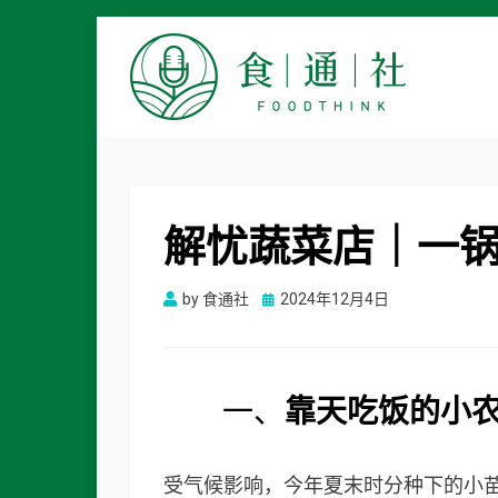
食通社
解忧蔬菜店｜一
Posted
by
食通社
2024年12月4日
on
一、
靠天吃饭的小
受气候影响，今年夏末时分种下的小