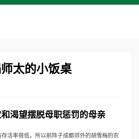
锅师太的小饭桌
农
和渴望摆脱母职惩罚的母亲
苗存活率很低，所以前阵子成都郊外的胡雪梅的农