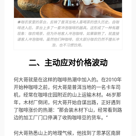
◉咖农家里的茶台，反映了普洱当地人喜喝茶的悠久历史。自咖
啡进入后，茶台上多了一套冲泡咖啡的器具。这形成了一种有趣
现象：咖农喝茶，但为外地客人冲泡咖啡，如果聊熟了，就直接
请客人冲泡咖啡。虽然他们种咖啡，但大部分咖农仍然不擅长冲
泡，也不习惯饮用。
二、
主动应对价格波动
何大哥就是在这样的咖啡热潮中加入的。在2010年
开始种咖啡之前，何大哥是普洱当地的一名卡车司
机，经常在咖啡庄园附近的山上运输木材。46岁那
年，木材厂倒闭，何大哥开始自谋出路，正好遇到
了咖啡涨价的热潮：“那会装木材下山，经常看到路
边的加工厂门口停满了收购咖啡豆的货车。”
何大哥熟悉山上的地理气候，他找到了思茅区南屏