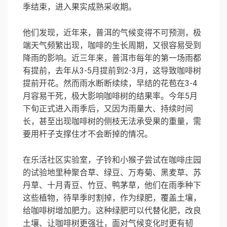
季结束，进入果实成熟采收期。
他们发现，近年来，普洱的气候变得不可预测，极
端天气频繁出现，咖啡的生长周期，又很容易受到
降雨的影响。近三年来，普洱市每年的第一场雨都
有提前，去年从3-5月提前到2-3月，这导致咖啡树
提前开花。然而雨水断断续续，早结的花苞在3-4
月容易干死，极大影响咖啡树的结果率。今年5月
下旬正式进入雨季后，又因为雨量大、持续时间
长，甚至出现咖啡树的侧枝无法承受果的重量，需
要用杆子支撑住才不会断掉的情况。
在乐活社区实验室，子铃和小猴子尝试在咖啡庄园
的试验地里种聚合草、绿豆、万寿菊、黑麦草、苏
丹草、十月青豆、竹豆、鸭茅草，他们在雨季种下
这些植物，待旱季时割掉，作为绿肥，覆盖土壤，
给咖啡树增加肥力。这种绿肥可以代替化肥，改良
土壤、让咖啡树更强壮，面对气候变化时更有韧