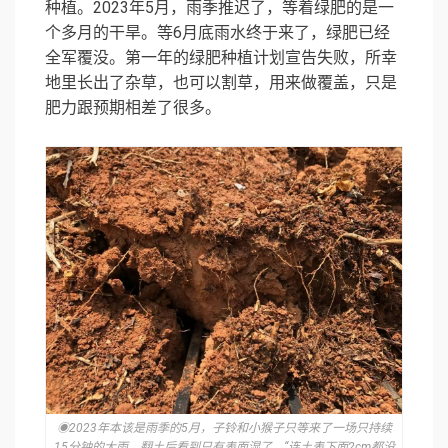
种植。2023年5月，雨季推迟了，等着绿肥的是一
个多月的干旱。等6月底雨水终于来了，绿肥已经
全军覆没。第一年的绿肥种植计划宣告失败，所幸
地里长出了杂草，也可以割草，用来做覆盖，只是
肥力跟预期相差了很多。
◉2023年本该是雨季的5月，子铃和小猴子只等来了一场只持续
15分钟的大雨，翻土后看到只有表面湿了，“连土表下面2cm都没