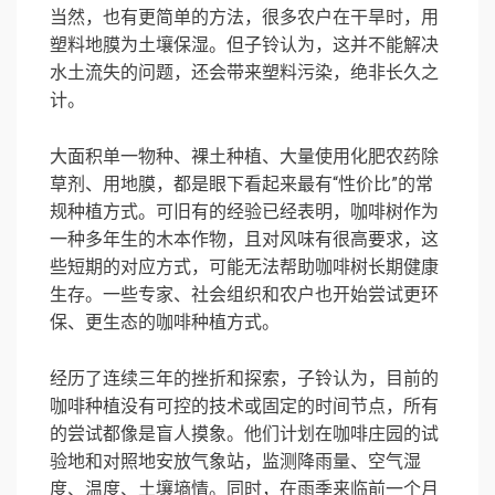
当然，也有更简单的方法，很多农户在干旱时，用
塑料地膜为土壤保湿。但子铃认为，这并不能解决
水土流失的问题，还会带来塑料污染，绝非长久之
计。
大面积单一物种、裸土种植、大量使用化肥农药除
草剂、用地膜，都是眼下看起来最有“性价比”的常
规种植方式。可旧有的经验已经表明，咖啡树作为
一种多年生的木本作物，且对风味有很高要求，这
些短期的对应方式，可能无法帮助咖啡树长期健康
生存。一些专家、社会组织和农户也开始尝试更环
保、更生态的咖啡种植方式。
经历了连续三年的挫折和探索，子铃认为，目前的
咖啡种植没有可控的技术或固定的时间节点，所有
的尝试都像是盲人摸象。他们计划在咖啡庄园的试
验地和对照地安放气象站，监测降雨量、空气湿
度、温度、土壤墒情。同时，在雨季来临前一个月