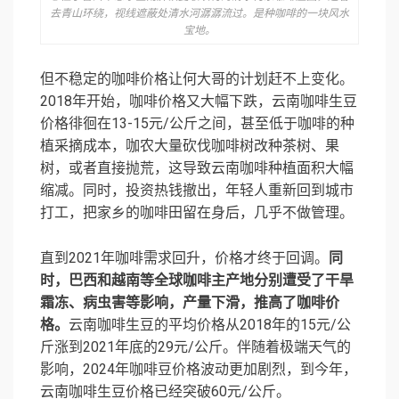
去青山环绕，视线遮蔽处清水河潺潺流过。是种咖啡的一块风水
宝地。
但不稳定的咖啡价格让何大哥的计划赶不上变化。
2018年开始，咖啡价格又大幅下跌，云南咖啡生豆
价格徘徊在13-15元/公斤之间，甚至低于咖啡的种
植采摘成本，咖农大量砍伐咖啡树改种茶树、果
树，或者直接抛荒，这导致云南咖啡种植面积大幅
缩减。同时，投资热钱撤出，年轻人重新回到城市
打工，把家乡的咖啡田留在身后，几乎不做管理。
直到2021年咖啡需求回升，价格才终于回调。
同
时，巴西和越南等全球咖啡主产地分别遭受了干旱
霜冻、病虫害等影响，产量下滑，推高了咖啡价
格。
云南咖啡生豆的平均价格从2018年的15元/公
斤涨到2021年底的29元/公斤。伴随着极端天气的
影响，2024年咖啡豆价格波动更加剧烈，到今年，
云南咖啡生豆价格已经突破60元/公斤。