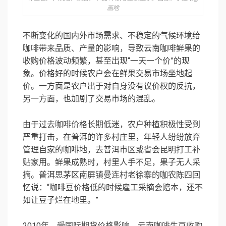
画啥
不断变化的国内外市场需求、不稳定的气候环境给
咖啡带来品质、产量的影响，导致云南咖啡鲜果的
收购价格波动频繁，甚至出现“一天一个价”的现
象。价格好的时候农户会在鲜果交易市场坐地起
价。一方面是农户出于对自身没有议价权的反抗，
另一方面，也加剧了交易市场的混乱。
由于过去咖啡价格长期低迷，农户种植积极性受到
严重打击，在普洱的许多村庄里，年轻人纷纷放弃
管理自家的咖啡地，去普洱市区或省会昆明打工补
贴家用。鲜果成熟时，村里人手不足，果子无人采
摘。普洱思茅区南屏镇曼连村老徐寨的咖农陈四回
忆说：“咖啡豆价格低的时候雇工采摘会赔本，还不
如让豆子烂在地里。”
2010年，受国际期货价格影响，云南咖啡生豆收购