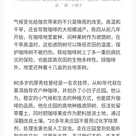
湿。” 摄：小猴子
气候变化给咖农带来的不只是降雨的改变。高温和
干旱，还会导致咖啡的大规模减产。陈四从前几年
开始，在咖啡地里套种、间种果树作为遮荫树，在
干旱高温时，这些遮阴树可以降低农田的温度，保
护咖啡树不被灼伤。既给咖啡树上了多一重抗病抗
灾的保险，也能提高农田的生物多样性。除咖啡
外，地里还种着十几亩的台地茶树。
80多岁的廖秀桂曾经是一名农技师，从80年代就在
普洱指导农户种咖啡，并创办了小凹子庄园。他认
为，稳定的小气候和生态的种植方式，也能提升咖
啡的品质。他在庄园的高地种植遮阴树、低洼处留
草覆土，同时把咖啡果皮作为肥料放进土地，通过
深翻改良土壤。“20多年来庄园不曾用过化学除草
剂，处理虫害也是人工捉虫。走在庄园里到处能听