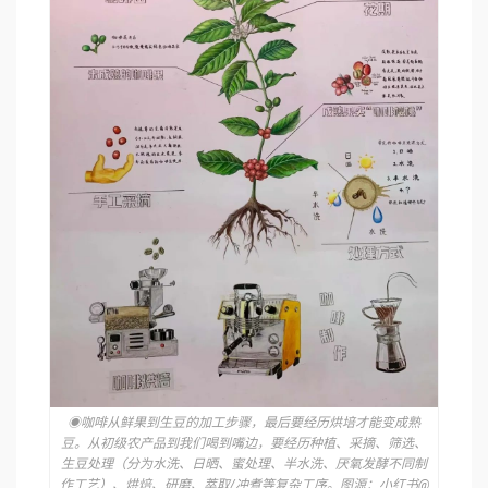
◉咖啡从鲜果到生豆的加工步骤，最后要经历烘培才能变成熟
豆。从初级农产品到我们喝到嘴边，要经历种植、采摘、筛选、
生豆处理（分为水洗、日晒、蜜处理、半水洗、厌氧发酵不同制
作工艺）、烘焙、研磨、萃取/冲煮等复杂工序。图源：小红书@