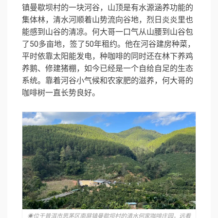
镇曼歇坝村的一块河谷，山顶是有水源涵养功能的
集体林，清水河顺着山势流向谷地，烈日炎炎里也
能感到山谷的清凉。何大哥一口气从山腰到山谷包
了50多亩地，签了50年租约。他在河谷建房种菜，
平时依靠太阳能发电，种咖啡的同时还在林下养鸡
养鹅、修建猪棚，如今已经是一个自给自足的生态
系统。靠着河谷小气候和农家肥的滋养，何大哥的
咖啡树一直长势良好。
◉位于普洱市思茅区南屏镇曼歇坝村的清水何家咖啡庄园，远看