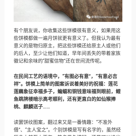
有个朋友说，你收集这些饼模很有意义，如果用这
些饼模都做一遍月饼就更有意义了。但我认为最有
意义的是物归原主，把这些饼模还给原主人或他们
的后人，至少让他们知道，早年间丢失的带着家族
徽记和余味的“甜蜜信物”还在世间流传呢。
在民间工艺的语境中，“有图必有意”，“有意必吉
祥”。饼模上简单的图案诉说着美好的祝福：莲花
莲藕象征幸福多子，蝙蝠和铜钱意味福到眼前，鲤
鱼跳牌楼暗示高考顺利，还有更直白的如仙猴捧
桃、麒麟送子……
读罢饼纹图案，翻过来又是一番情趣：“不准外
借”、“主人宝之”。个别饼模是写有名字的，虽然经