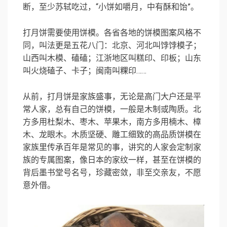
断，至少苏轼吃过，“小饼如嚼月，中有酥和饴”。
打月饼需要使用饼模。各省各地的饼模图案风格不
同，叫法更是五花八门：北京、河北叫饽饽模子；
山西叫木模、磕磕；江浙地区叫糕印、印板；山东
叫火烧磕子、卡子；闽南叫粿印……
从前，打月饼是家族盛事，无论是高门大户还是平
常人家，总有自己的饼模，一般是木制或陶质。北
方多用杜梨木、枣木、苹果木，南方多用楠木、樟
木、龙眼木。木质坚硬、雕工细致的高品质饼模在
家族里传承百年是常见的事，讲究的人家会定制家
族的专属图案，像日本的家纹一样，甚至在饼模的
背后墨书堂号名号，珍藏密敛，非至交亲友，不愿
意外借。