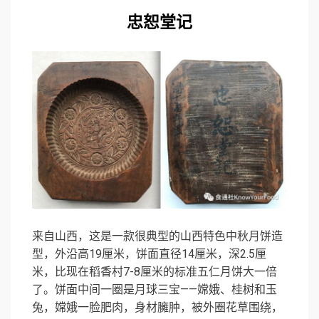
忠恕堂记
来自山西，这是一款很典型的山西特色中秋月饼造
型，外沿高19厘米，饼面直径14厘米，深2.5厘
米，比现在稻香村7-8厘米的标准五仁月饼大一倍
了。饼面中间一圈是月球三宝——嫦娥、桂树和玉
兔，嫦娥一脸肥肉，身材臃肿，被外圈花草围绕，