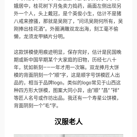
娥居中，桂花树下月兔卖力捣药，画面左侧出现另
外一个人，头上戴冠，是个英俊小生，估计不是猪
八戒来撩骚，那就是吴刚了，“问讯吴刚何所有，吴
刚捧出桂花酒”。外圈满雕双龙出海，刻工毫不偷
懒，龙须龙甲鳞片分明。
这款饼模使用痕迹明显，保存完好，估计是民国晚
期或新中国早期某个大家庭的旧物，历经七八十
年，犹如新刻——一年才用一次嘛。双龙捧月大饼
模的背面阴刻一个“顺”字，这是顺字号饼模匠人出
品的，相当于品牌logo。类似的logo常见于山西这
种四方形大饼模，图案大同小异，由“顺” “昌” “祥”
等匠人名号或作坊出品。我还有一个寿星公饼模，
背面阴刻一个“毛”字。
汉服老人