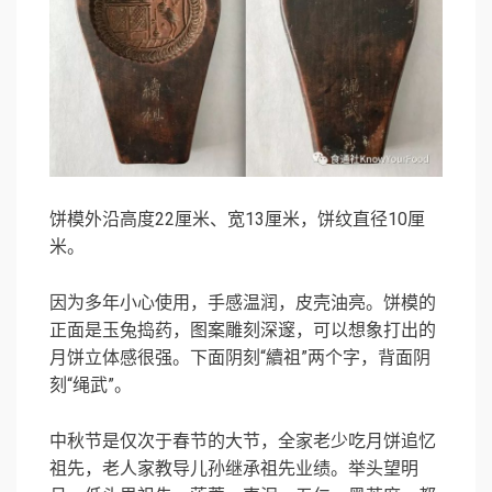
饼模外沿高度22厘米、宽13厘米，饼纹直径10厘
米。
因为多年小心使用，手感温润，皮壳油亮。饼模的
正面是玉兔捣药，图案雕刻深邃，可以想象打出的
月饼立体感很强。下面阴刻“續祖”两个字，背面阴
刻“绳武”。
中秋节是仅次于春节的大节，全家老少吃月饼追忆
祖先，老人家教导儿孙继承祖先业绩。举头望明