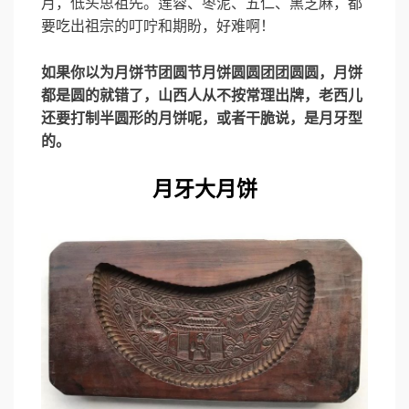
月，低头思祖先。莲蓉、枣泥、五仁、黑芝麻，都
要吃出祖宗的叮咛和期盼，好难啊！
如果你以为月饼节团圆节月饼圆圆团团圆圆，月饼
都是圆的就错了，山西人从不按常理出牌，老西儿
还要打制半圆形的月饼呢，或者干脆说，是月牙型
的。
月牙大月饼