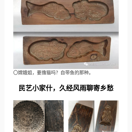
〇嫦娥姐，要撸猫吗？自带鱼的那种。
民艺小家什，久经风雨聊寄乡愁