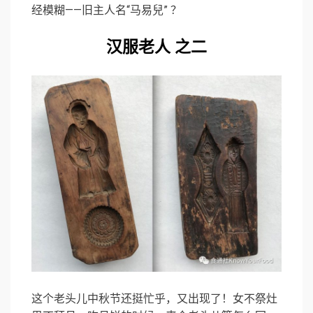
经模糊——旧主人名“马易兒” ？
汉服老人 之二
这个老头儿中秋节还挺忙乎，又出现了！女不祭灶