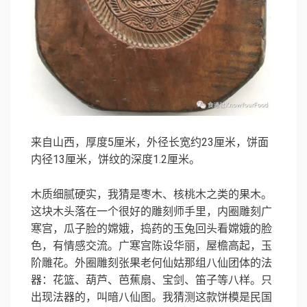
来自山西，厚度5厘米，外径长宽约23厘米，饼面
内径13厘米，饼纹的深度1.2厘米。
木质细腻硬实，我猜是枣木、核桃木之类的果木。
这块木头落在一个很好的雕刻师手里，内圈雕刻广
寒宫，瓜子脸的嫦娥，捣药的玉兔回头看嫦娥的脸
色，有情感交流。广寒宫陈设华丽，屋檐高起，玉
阶雕花。外圈雕刻张果老何仙姑那组八仙团体的法
器：花篮、葫芦、芭蕉扇、宝剑、笛子等八样。只
出现法器的，叫暗八仙图。我猜测这款饼模是民国