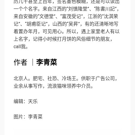
历几十甚至上百年，签名墨色模糊，还是可以读出
一个个名字。来自江西的“刘慎隆堂”、“陈書川記”，
来自安徽的“文德堂”、“富茂受记”，江浙的“沈淇荣
记”、“胡甫臣记”，山西的“吴昇”，有的还清晰地写
着置办年月，可见用心。所以，遇上家里老人有以
上名字，记得小时候打月饼的风俗细节的朋友，
call我。
作者 ｜
李青菜
北京人。肥宅、社恐、冷场王。供职于广告公司，
业余从事写作，流浪猫咪领养中介员。
编辑：天乐
图片：李青菜