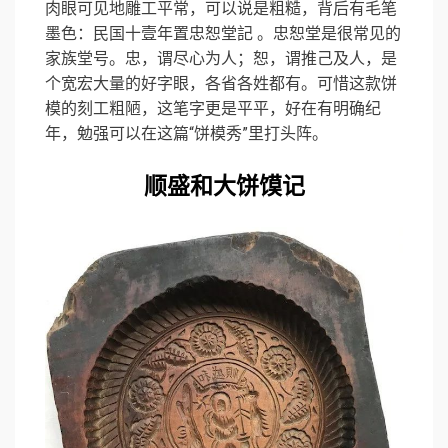
肉眼可见地雕工平常，可以说是粗糙，背后有毛笔
墨色：民国十壹年置忠恕堂記 。忠恕堂是很常见的
家族堂号。忠，谓尽心为人；恕，谓推己及人，是
个宽宏大量的好字眼，各省各姓都有。可惜这款饼
模的刻工粗陋，这笔字更是平平，好在有明确纪
年，勉强可以在这篇“饼模秀”里打头阵。
顺盛和大饼馍记