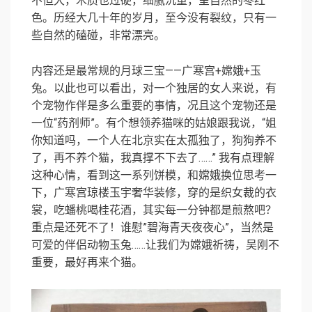
不但大，木质也过硬，细腻沉重，呈自然的枣红
色。历经大几十年的岁月，至今没有裂纹，只有一
些自然的磕碰，非常漂亮。
内容还是最常规的月球三宝——广寒宫+嫦娥+玉
兔。以此也可以看出，对一个独居的女人来说，有
个宠物作伴是多么重要的事情，况且这个宠物还是
一位“药剂师”。有个想领养猫咪的姑娘跟我说，“姐
你知道吗，一个人在北京实在太孤独了，狗狗养不
了，再不养个猫，我真撑不下去了……” 我有点理解
这种心情，看到这一系列饼模，和嫦娥换位思考一
下，广寒宫琼楼玉宇奢华装修，穿的是织女裁的衣
裳，吃蟠桃喝桂花酒，其实每一分钟都是煎熬吧？
重点是还死不了！谁慰”碧海青天夜夜心”，当然是
可爱的伴侣动物玉兔……让我们为嫦娥祈祷，吴刚不
重要，最好再来个猫。