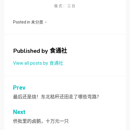
版式：三白
Posted in
未分类
Published by
食通社
View all posts by 食通社
文
Prev
章
最后还是烧！东北秸秆还田走了哪些弯路？
导
Next
航
侨批里的卤鹅，十万元一只