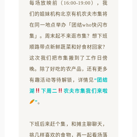
每场放映前（16:00-19:00），我
们的姐妹机构北京有机农夫市集将
在同一地点举办「团结who快闪市
集」。周末起不来逛市集？想下班
顺路带点新鲜蔬菜和好食材回家？
这次我们把市集搬到了工作日傍
晚。除了好吃的农产品，还有更多
有趣活动等待解锁，详情见
“团结
湖
下周二
农夫市集我们来啦
”
。
下班后来赶个集，和摊主聊聊天，
挑几样喜欢的食物，再一起看场落