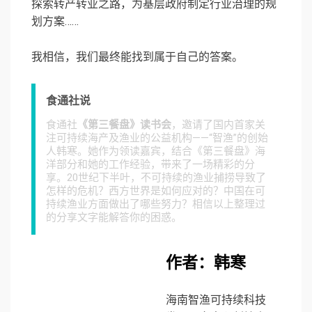
探索转产转业之路，为基层政府制定行业治理的规
划方案……
我相信，我们最终能找到属于自己的答案。
食通社说
食通社
《第三餐盘》读书会
，邀请了国内首家关
注可持续海产及渔业的公益机构——“智渔”的创始
人韩寒。她作为领读嘉宾，结合《第三餐盘》海
洋部分和她的工作经验，带来了一场精彩的分
享。20世纪下半叶，不可持续的渔业捕捞导致了
怎样的危机？西方世界是如何应对的？中国在可
持续渔业方面做出了哪些努力？相信以上整理过
的分享文字能解答你的困惑。
作者：韩寒
海南智渔可持续科技