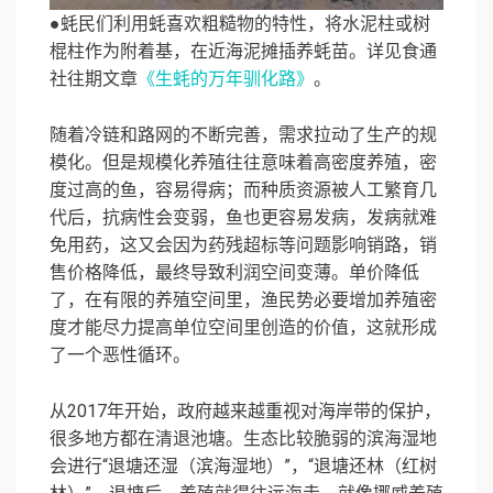
●蚝民们利用蚝喜欢粗糙物的特性，将水泥柱或树
棍柱作为附着基，在近海泥摊插养蚝苗。详见食通
社往期文章
《生蚝的万年驯化路》
。
随着冷链和路网的不断完善，需求拉动了生产的规
模化。但是规模化养殖往往意味着高密度养殖，密
度过高的鱼，容易得病；而种质资源被人工繁育几
代后，抗病性会变弱，鱼也更容易发病，发病就难
免用药，这又会因为药残超标等问题影响销路，销
售价格降低，最终导致利润空间变薄。单价降低
了，在有限的养殖空间里，渔民势必要增加养殖密
度才能尽力提高单位空间里创造的价值，这就形成
了一个恶性循环。
从2017年开始，政府越来越重视对海岸带的保护，
很多地方都在清退池塘。生态比较脆弱的滨海湿地
会进行“退塘还湿（滨海湿地）”，“退塘还林（红树