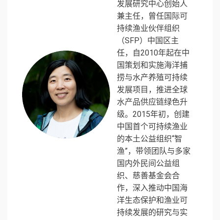
发展研究中心创始人
兼主任，曾任国际可
持续渔业伙伴组织
（SFP）中国区主
任，自2010年起在中
国策划和实施海洋捕
捞与水产养殖可持续
发展项目，推进全球
水产品供应链绿色升
级。2015年初，创建
中国首个可持续渔业
的本土公益组织“智
渔”，带领团队与多家
国内外民间公益组
织、慈善基金会合
作，深入推动中国海
洋生态保护和渔业可
持续发展的研究与实