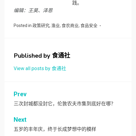
践。
编辑：王昊、泽恩
Posted in
政策研究
,
渔业
,
食农商业
,
食品安全
Published by
食通社
View all posts by 食通社
文
Prev
章
三次封城都没封它，伦敦农夫市集到底好在哪？
导
Next
航
五岁的丰年庆，终于长成梦想中的模样