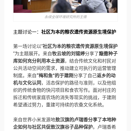
永续全球环境研究所的王倩
主题讨论⼀：
社区为本的粮农遗传资源原生境保护
第一场讨论以“
社区为本的粮农遗传资源原生境保护
“为主题展开。来自
牧云坡的刘锡婷
分享了
簸撒种子
库如何充分利用本土资源
，结合传统文化和村民对
公共活动空间的需求，推动建立可执行的运营管理
制度。来自
“梅和鱼”的于建刚
分享了自己
返乡的动
机与文化认同
，活态保护的路径与准则，以及他组
织的传统食物的快闪项目和食农写作。面对村庄的
拆迁和传统家庭农场的消失等现实的挑战，于建刚
希望通过努力，重建可持续的农桑文化系统。
来自世界小米发源地
敖汉旗的卢瑞⾹分享了本地种
企如何与社区共促敖汉旗⾕⼦品种保护
。卢瑞⾹希