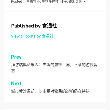
Posted in
生态农业
,
生物多样性
,
种子
,
联禾计划
Published by
食通社
View all posts by 食通社
文
Prev
章
拜访瑞典萨米人：失落的游牧世界，不落的游牧智
慧
导
航
Next
城市黄沙退却，沙尘暴对牧民的影响仍在持续