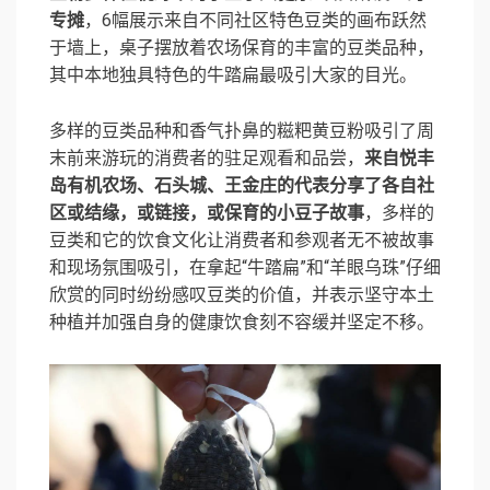
专摊
，6幅展示来自不同社区特色豆类的画布跃然
于墙上，桌子摆放着农场保育的丰富的豆类品种，
其中本地独具特色的牛踏扁最吸引大家的目光。
多样的豆类品种和香气扑鼻的糍粑黄豆粉吸引了周
末前来游玩的消费者的驻足观看和品尝，
来自悦丰
岛有机农场、石头城、王金庄的代表分享了各自社
区或结缘，或链接，或保育的小豆子故事
，多样的
豆类和它的饮食文化让消费者和参观者无不被故事
和现场氛围吸引，在拿起“牛踏扁”和“羊眼乌珠”仔细
欣赏的同时纷纷感叹豆类的价值，并表示坚守本土
种植并加强自身的健康饮食刻不容缓并坚定不移。