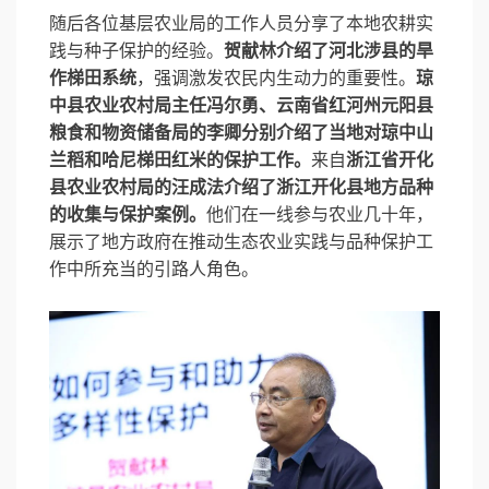
随后各位基层农业局的工作人员分享了本地农耕实
践与种子保护的经验。
贺献林介绍了河北涉县的旱
作梯田系统
，强调激发农民内生动力的重要性。
琼
中县农业农村局主任
冯尔勇、
云南省红河州元阳县
粮食和物资储备局的李卿分别介绍了
当地对琼中山
兰稻和哈尼梯田红米的保护工作。
来自
浙江省开化
县农业农村局的汪成
法介绍了浙江开化县地方品种
的收集与保护案例。
他们在一线参与农业几十年，
展示了地方政府在推动生态农业实践与品种保护工
作中所充当的引路人角色。