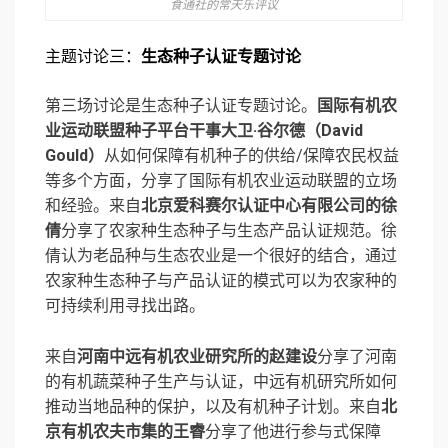
食通社的常天乐评议
主题讨论三：
⽣态种⼦认证专题讨论
第三场讨论是生态种子认证专题讨论。
国际有机农
业运动联盟种子平台干事大卫·谷尔德（David
Gould）
从如何保障有机种子的供给/保障农民权益
等多个方面，分享了国际有机农业运动联盟的立场
和经验。来自
北京爱科赛尔认证中心有限公司的徐
倩
分享了农家种⽣态种⼦与⽣态产品认证规范。徐
倩认为老品种与生态农业是一个很好的结合，通过
农家种生态种子与产品认证的模式可以为农家种的
可持续利用寻找出路。
来自
河南中远有机农业研究所的赵建设
分享了河南
的有机蔬菜种⼦⽣产与认证，中远有机研究所如何
推动当地品种的保护，以及有机种子计划。来自
北
京有机农夫市集的王睿
分享了他进行参与式保障