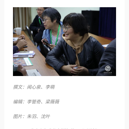
撰文：闻心泉、李萌
编辑：李管奇、梁薇薇
图片：朱羽、沈叶