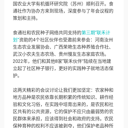
国农业大学有机循环研究院（苏州）顺利召开。食
通社作为协办方来到现场，深度参与了年会议程的
策划和主持。
食通社和农民种子网络共同支持的
第三期“联禾计
划”
资助的4个社区伙伴也受邀前来参会：河南汝州
生态农业发展协会、广西荣艳生态种养殖合作社、
武汉小农夫生态农场、贵州慢友生态家庭农场。
2022年，他们和其他8家“联禾伙伴”陆续在当地建
立起了社区种子银行，更好的实践种子就地活态保
护。
这两天精彩的会议讨论让我们更加坚定：农家种和
地方品种是农民依靠长期积累的传统知识、耕作经
验和文化习俗，在实践中培育出来的，是农民和社
区共有的公共资源，它的保护不应只由最弱势的农
民群体来承担，应该得到社会和政府的支持。农民
保种育种的权利不应该被剥夺，他们保护老品种所