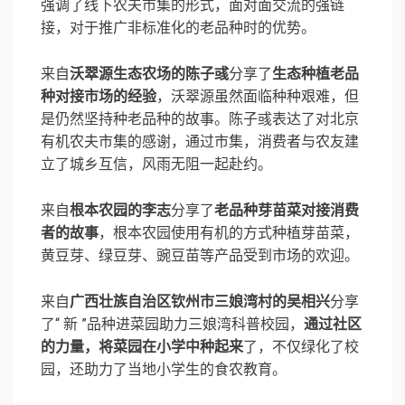
强调了线下农夫市集的形式，面对面交流的强链
接，对于推广非标准化的老品种时的优势。
来自
沃翠源生态农场的陈⼦彧
分享了
⽣态种植⽼品
种对接市场的经验
，沃翠源虽然面临种种艰难，但
是仍然坚持种老品种的故事。陈⼦彧表达了对北京
有机农夫市集的感谢，通过市集，消费者与农友建
立了城乡互信，风雨无阻一起赴约。
来自
根本农园的李志
分享了
⽼品种芽苗菜对接消费
者的故事
，根本农园使用有机的方式种植芽苗菜，
黄豆芽、绿豆芽、豌豆苗等产品受到市场的欢迎。
来自
广西壮族自治区钦州市三娘湾村的吴相兴
分享
了“ 新 ”品种进菜园助⼒三娘湾科普校园，
通过社区
的力量，将菜园在小学中种起来
了，不仅绿化了校
园，还助力了当地小学生的食农教育。