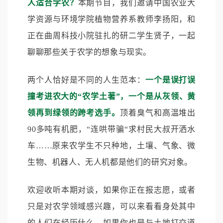
人适合学农？
本期节目，我们邀请中国农业大
学资源与环境学院植物营养系教师李扬阳，和
正在曲周科技小院驻扎的研二学生贤子，一起
聊聊那些关于农学的想象与现实。
两个人恰好是不同的人生范本：
一个是误打误
撞考进农大的“农学土著”，一个是从灰领、黄
领再到绿领的跨考选手。
顶着臭气和高温堆出
90多吨有机肥，“连哄带骗“求村民大叔开洒水
车……原来农学生不只种地，土壤、气象、微
生物、机器人、无人机都是他们的研究对象。
欢迎收听本期对谈，如果你正在报志愿，或者
只是对农学领域感兴趣，可以来看看身处其中
的人们在经历什么。如果你也是与土地打交道