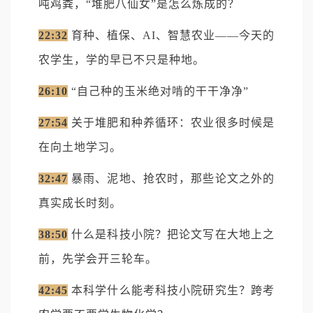
吨鸡粪，“堆肥八仙女”是怎么炼成的？
22:32
育种、植保、AI、智慧农业——今天的
农学生，学的早已不只是种地。
26:10
“自己种的玉米绝对啃的干干净净”
27:54
关于堆肥和种养循环：农业很多时候是
在向土地学习。
32:47
暴雨、泥地、抢农时，那些论文之外的
真实成长时刻。
38:50
什么是科技小院？把论文写在大地上之
前，先学会开三轮车。
42:45
本科学什么能考科技小院研究生？跨考