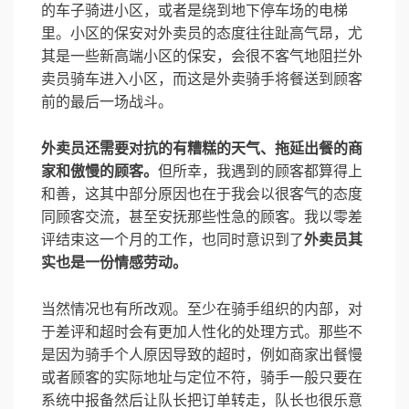
的车子骑进小区，或者是绕到地下停车场的电梯
里。小区的保安对外卖员的态度往往趾高气昂，尤
其是一些新高端小区的保安，会很不客气地阻拦外
卖员骑车进入小区，而这是外卖骑手将餐送到顾客
前的最后一场战斗。
外卖员还需要对抗的有糟糕的天气、拖延出餐的商
家和傲慢的顾客。
但所幸，我遇到的顾客都算得上
和善，这其中部分原因也在于我会以很客气的态度
同顾客交流，甚至安抚那些性急的顾客。我以零差
评结束这一个月的工作，也同时意识到了
外卖员其
实也是一份情感劳动。
当然情况也有所改观。至少在骑手组织的内部，对
于差评和超时会有更加人性化的处理方式。那些不
是因为骑手个人原因导致的超时，例如商家出餐慢
或者顾客的实际地址与定位不符，骑手一般只要在
系统中报备然后让队长把订单转走，队长也很乐意