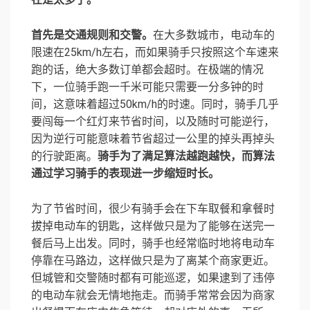
首先是交通规则和交警。
在大多数城市，电动车的
限速在25km/h左右，而如果骑手只按照这个车速来
跑的话，绝大多数订单都会超时。在极端的情况
下，一位骑手跑一千米可能只需要一分多钟的时
间，这意味着超过50km/h的时速。同时，骑手几乎
要闯每一个红灯来节省时间，以及随时可能逆行，
因为逆行可能意味着节省超过一公里的掉头再掉头
的行驶距离。
骑手为了满足算法越跑越快，而算法
通过学习骑手的表现进一步缩短时长。
为了节省时间，很少有骑手会在下车取餐和拿餐时
拔掉电动车的钥匙，这样做只是为了能够在送完一
餐后马上出发。同时，骑手也经常临时地将电动车
停靠在马路边，这样做只是为了离某个商家更近。
但城管和交警随时都有可能巡逻，如果逮到了违停
的电动车就会无情地拖走。而骑手常常会因为商家