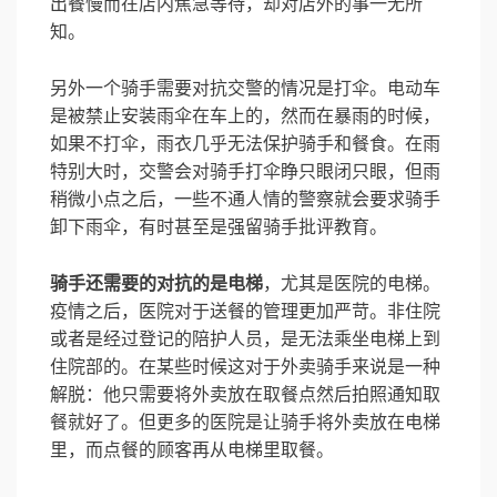
出餐慢而在店内焦急等待，却对店外的事一无所
知。
另外一个骑手需要对抗交警的情况是打伞。电动车
是被禁止安装雨伞在车上的，然而在暴雨的时候，
如果不打伞，雨衣几乎无法保护骑手和餐食。在雨
特别大时，交警会对骑手打伞睁只眼闭只眼，但雨
稍微小点之后，一些不通人情的警察就会要求骑手
卸下雨伞，有时甚至是强留骑手批评教育。
骑手还需要的对抗的是电梯
，尤其是医院的电梯。
疫情之后，医院对于送餐的管理更加严苛。非住院
或者是经过登记的陪护人员，是无法乘坐电梯上到
住院部的。在某些时候这对于外卖骑手来说是一种
解脱：他只需要将外卖放在取餐点然后拍照通知取
餐就好了。但更多的医院是让骑手将外卖放在电梯
里，而点餐的顾客再从电梯里取餐。