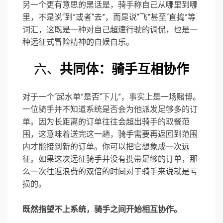
另一个更有意思的黑话是，骑手称自己从哪里到哪
里，不是说“到”或者“去”，而是说“飞”甚至“直捣”等
词汇，这既是一种对自己超速行驶的调侃，也是一
种远征式冒险精神的自娱自乐。
六、
共同体：骑手互相协作
对于一个“起水单”是否“下儿”，事实上是一场赌博。
一位骑手并不知道系统是否会为他派发足够多的订
单。因为长距离的订单往往会超出骑手的取餐范
围，这意味着送完这一趟，骑手需要再返回到范围
内才能接到新的订单。你可以把它想象成一次远
征。如果这次远征骑手并没有携带足够的订单，那
么一次往返浪费的双倍的时间对于骑手来说就是亏
损的。
既然指望不上系统，骑手之间开始相互协作。