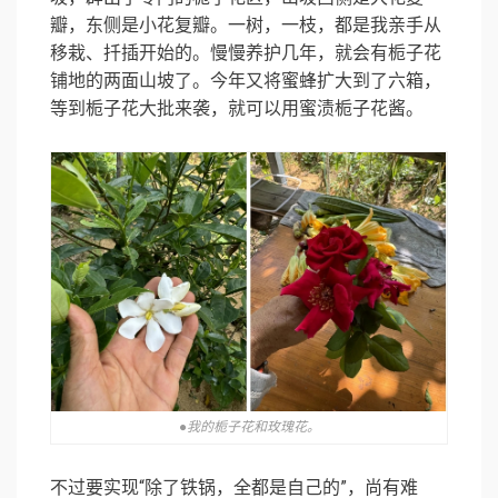
瓣，东侧是小花复瓣。一树，一枝，都是我亲手从
移栽、扦插开始的。慢慢养护几年，就会有栀子花
铺地的两面山坡了。今年又将蜜蜂扩大到了六箱，
等到栀子花大批来袭，就可以用蜜渍栀子花酱。
●我的栀子花和玫瑰花。
不过要实现“除了铁锅，全都是自己的”，尚有难