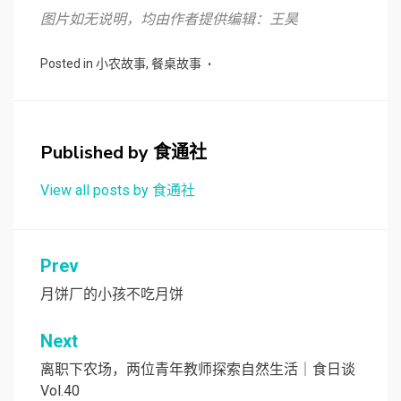
图片如无说明，均由作者提供
编辑：王昊
Posted in
小农故事
,
餐桌故事
Published by
食通社
View all posts by 食通社
文
Prev
章
月饼厂的小孩不吃月饼
导
Next
航
离职下农场，两位青年教师探索自然生活｜食日谈
Vol.40