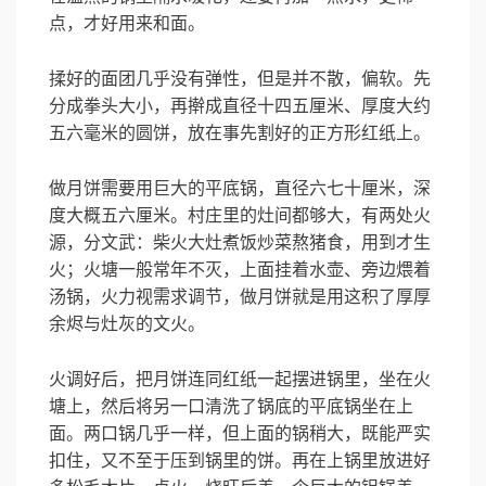
点，才好用来和面。
揉好的面团几乎没有弹性，但是并不散，偏软。先
分成拳头大小，再擀成直径十四五厘米、厚度大约
五六毫米的圆饼，放在事先割好的正方形红纸上。
做月饼需要用巨大的平底锅，直径六七十厘米，深
度大概五六厘米。村庄里的灶间都够大，有两处火
源，分文武：柴火大灶煮饭炒菜熬猪食，用到才生
火；火塘一般常年不灭，上面挂着水壶、旁边煨着
汤锅，火力视需求调节，做月饼就是用这积了厚厚
余烬与灶灰的文火。
火调好后，把月饼连同红纸一起摆进锅里，坐在火
塘上，然后将另一口清洗了锅底的平底锅坐在上
面。两口锅几乎一样，但上面的锅稍大，既能严实
扣住，又不至于压到锅里的饼。再在上锅里放进好