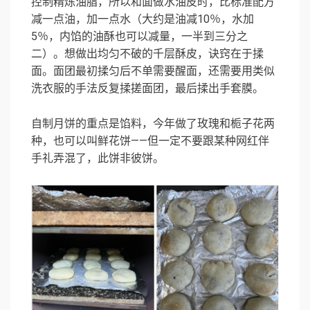
控制精炼油脂，所以和面做水油皮时，比标准配方
减一点油，加一点水（大约是油减10％，水加
5％，内馅的油酥也可以减量，一半到三分之
二）。想做出均匀不破的千层酥皮，诀窍在于揉
面。面团最初揉匀后不单需要醒面，还需要用类似
洗衣服的手法反复揉搓面团，最后揉出手套膜。
自制月饼的重点是馅料，今年做了玫瑰和栀子花两
种，也可以叫鲜花饼——但一定不要跟某种网红伴
手礼弄混了，此饼非彼饼。