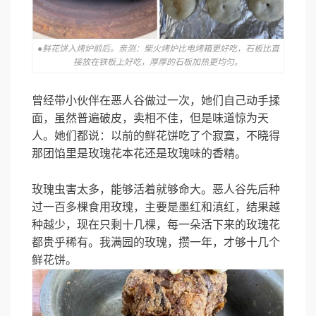
●鲜花饼入烤炉前后。亲测：柴火烤炉比电烤箱更好吃，石板比直
接放在铁板上好吃，厚厚的石板加热更均匀。
曾经带小伙伴在恶人谷做过一次，她们自己动手揉
面，虽然普遍破皮，卖相不佳，但是味道惊为天
人。她们都说：以前的鲜花饼吃了个寂寞，不晓得
那团馅里是玫瑰花本花还是玫瑰味的香精。
玫瑰虫害太多，能够活着就够命大。恶人谷先后种
过一百多棵食用玫瑰，主要是墨红和滇红，结果越
种越少，现在只剩十几棵，每一朵活下来的玫瑰花
都贵乎稀有。我满园的玫瑰，攒一年，才够十几个
鲜花饼。