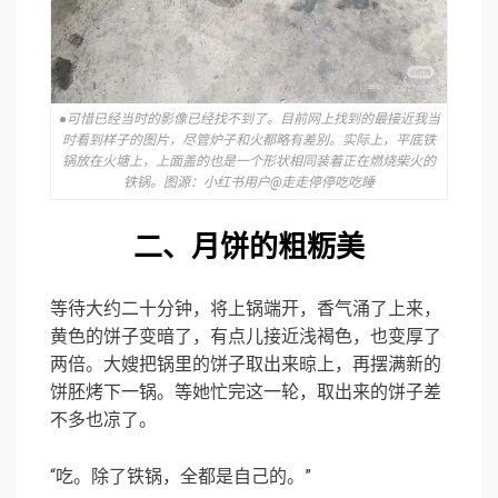
●可惜已经当时的影像已经找不到了。目前网上找到的最接近我当
时看到样子的图片，尽管炉子和火都略有差别。实际上，平底铁
锅放在火塘上，上面盖的也是一个形状相同装着正在燃烧柴火的
铁锅。图源：小红书用户@走走停停吃吃睡
二、月饼的粗粝美
等待大约二十分钟，将上锅端开，香气涌了上来，
黄色的饼子变暗了，有点儿接近浅褐色，也变厚了
两倍。大嫂把锅里的饼子取出来晾上，再摆满新的
饼胚烤下一锅。等她忙完这一轮，取出来的饼子差
不多也凉了。
“吃。除了铁锅，全都是自己的。”