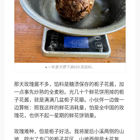
●一年里才攒下来600克馅料。
那天玫瑰酱不多，馅料是糖渍保存的栀子花酱，加
一点事先炒熟的全麦粉。光几十个鲜花饼用掉的栀
子花酱，就是满满几盆栀子花瓣。小伙伴一边做一
边算帐：照我这样的鲜花消耗量，怕是全中国的玫
瑰花，也供不起一星期的鲜花饼销量。
玫瑰难种，但是栀子好活。我将屋后小溪两侧的山
坡，辟出了专门的栀子花区，山坡西侧是大花复