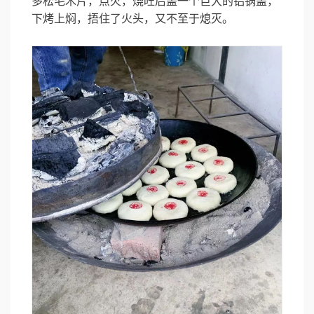
多松毛木片，点火，烧旺后盖一个巨大的铝锅盖，
下烤上焖，捂住了火头，又不至于熄灭。