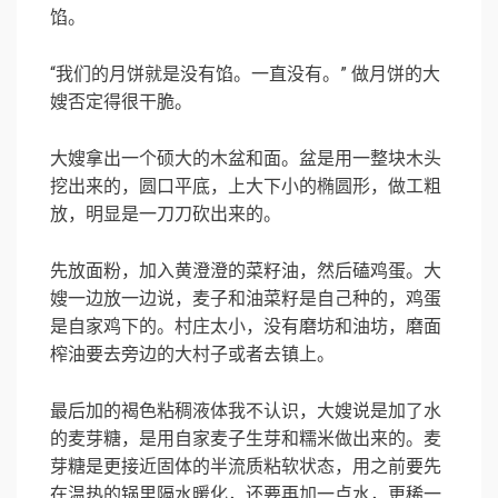
馅。
“我们的月饼就是没有馅。一直没有。” 做月饼的大
嫂否定得很干脆。
大嫂拿出一个硕大的木盆和面。盆是用一整块木头
挖出来的，圆口平底，上大下小的椭圆形，做工粗
放，明显是一刀刀砍出来的。
先放面粉，加入黄澄澄的菜籽油，然后磕鸡蛋。大
嫂一边放一边说，麦子和油菜籽是自己种的，鸡蛋
是自家鸡下的。村庄太小，没有磨坊和油坊，磨面
榨油要去旁边的大村子或者去镇上。
最后加的褐色粘稠液体我不认识，大嫂说是加了水
的麦芽糖，是用自家麦子生芽和糯米做出来的。麦
芽糖是更接近固体的半流质粘软状态，用之前要先
在温热的锅里隔水暖化，还要再加一点水，更稀一