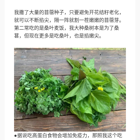
我撒了大量的苜蓿种子，只要避免开花结籽老化，
就可以不断掐尖，隔一阵就割一茬嫩嫩的苜蓿芽。
第二常吃的是桑叶麦饭，我大种桑树本是为了桑
葚，但现在更多是吃桑叶，也是掐嫩尖。
●据说吃高蛋白食物会增加免疫力，那照我这个吃