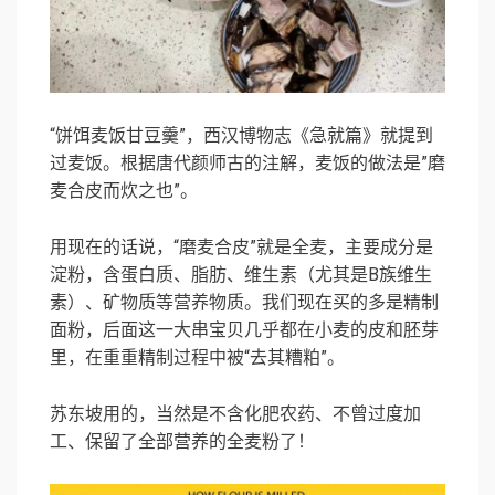
“饼饵麦饭甘豆羹”，西汉博物志《急就篇》就提到
过麦饭。根据唐代颜师古的注解，麦饭的做法是”磨
麦合皮而炊之也”。
用现在的话说，“磨麦合皮”就是全麦，主要成分是
淀粉，含蛋白质、脂肪、维生素（尤其是B族维生
素）、矿物质等营养物质。我们现在买的多是精制
面粉，后面这一大串宝贝几乎都在小麦的皮和胚芽
里，在重重精制过程中被“去其糟粕”。
苏东坡用的，当然是不含化肥农药、不曾过度加
工、保留了全部营养的全麦粉了！