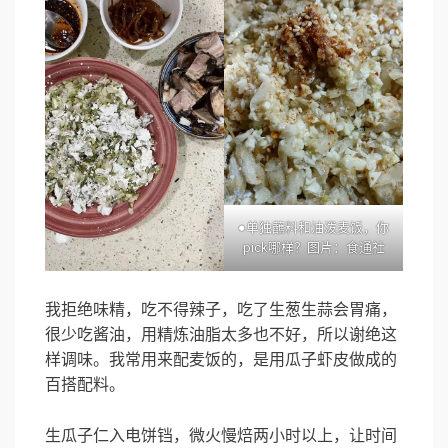
●单独蘸料和油泼麦饭，你
pick哪样？图片：食通社
我拒绝味精，吃不得辣子，吃了生葱生蒜会胃痛，
很少吃酱油，用精炼油脂太多也不好，所以谢绝这
样调味。我常用来配麦饭的，是用瓜子虾皮做成的
百搭配料。
生瓜子仁入电饼铛，微火慢焙两小时以上，让时间