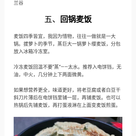
兰谷
五、
回锅麦饭
麦饭四季皆宜，我因为惜物，往往一做就是一大
锅。拔萝卜的季节，蒸巨大一锅萝卜缨麦饭，分包
放入冰箱冷冻室。
冷冻麦饭回温不要“蒸”——太水。推荐入电饼铛，无
油，中火，几分钟上下两面微黄。
如果想营养更全，味道更好，将老豆腐或者白豆干
斜刀片薄后在电饼铛里铺一层，再铺麦饭。也可以
热锅后先铺麦饭，再打蛋液淋在上面变麦饭煎蛋。