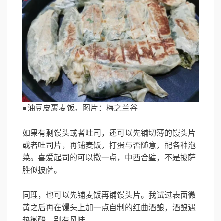
●油豆皮裹麦饭。图片：梅之兰谷
如果有剩馒头或者吐司，还可以先铺切薄的馒头片
或者吐司片，再铺麦饭，打蛋与否随意，配各种泡
菜。喜爱起司的可以撒一点，中西合璧，不是披萨
胜似披萨。
同理，也可以先铺麦饭再铺馒头片。我试过表面微
黄之后再在馒头上加一点自制的红曲酒酿，酒酿遇
热微酸，别有风味。