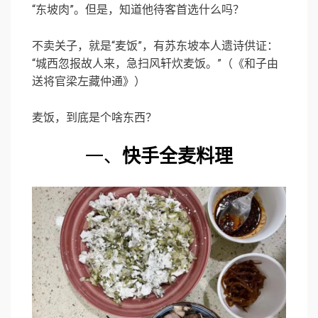
“东坡肉”。但是，知道他待客首选什么吗？
不卖关子，就是“麦饭”，有苏东坡本人遗诗供证：
“城西忽报故人来，急扫风轩炊麦饭。”（《和子由
送将官梁左藏仲通》）
麦饭，到底是个啥东西？
一、
快手全麦料理