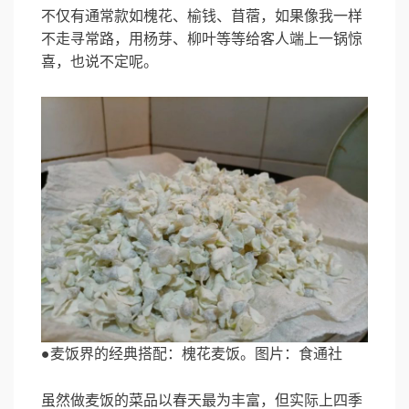
不仅有通常款如槐花、榆钱、苜蓿，如果像我一样
不走寻常路，用杨芽、柳叶等等给客人端上一锅惊
喜，也说不定呢。
●麦饭界的经典搭配：槐花麦饭。图片：食通社
虽然做麦饭的菜品以春天最为丰富，但实际上四季