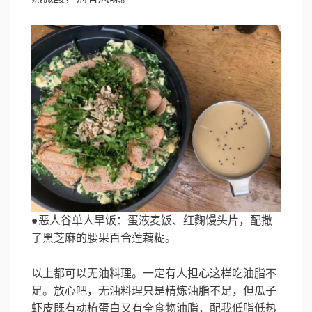
●恶人谷单人早饭：蛋液麦饭、红麴馒头片，配撒
了黑芝麻的腰果百合莲藕糊。
以上都可以无油料理。一定有人担心这样吃油脂不
足。放心吧，无油料理只是精炼油脂不足，但瓜子
虾皮既有动植蛋白又有全食物油脂，配我低脂低热