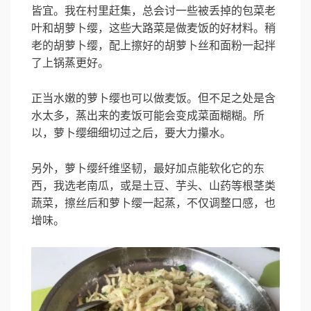
皆宜。我在村里赶集，总会讨一些被丢掉的包菜老
叶和胡萝卜缨，这些大路菜是做麦饭的好材料。稍
老的胡萝卜缨，配上擦好的胡萝卜丝和面粉一起拌
了上锅蒸更好。
正当水嫩的萝卜缨也可以做麦饭。但不足之处是含
水太多，蒸出来的麦饭可能会变成菜面糊糊。所
以，萝卜缨细细切过之后，要大力攥水。
另外，萝卜缨纤维坚韧，最好加点能软化它的东
西，我选老南瓜，或是土豆、芋头、山药等根茎类
蔬菜，擦丝后和萝卜缨一起蒸，不仅调整口感，也
增味。