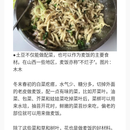
●土豆不仅能做配菜，也可以作为麦饭的主要食
材。在山西一些地区，麦饭亦称“不烂子”。图片：
木木
冬末春初的白菜疙瘩，水气少、糖分多，切掉外面
的老皮做麦饭，配一点有味的菜，比如芹菜叶。油
菜、包菜、芥菜和娃娃菜吃掉菜叶后，菜梆可以用
来水培，抽苔开花时，鲜嫩的菜苔炒来吃，偏老的
部位就可以用来做麦饭。
除了这些菜和草和树叶，花也是做麦饭的好材料。