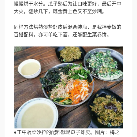
慢慢烘干水分。瓜子熟后为让口味更好，最后开中
大火，翻炒几下，既金黄上色又不至炒糊。
同样方法烘熟淡盐虾皮后混合装瓶，是我拌麦饭的
百搭配料，亦可单吃下酒，还能配生菜卷饼。
●正中蔬菜沙拉的配料就是瓜子虾皮。图片：梅之