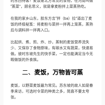
的东西待客？麦饭是北方常见的食物，在河南叫做
“蒸菜”，顾名思义，就是拿麦粉拌上菜蒸熟吃。
在我的家乡山东，胶东方言“拌（ba）拉”道出了麦
饭的终极秘笈：将麦粉与菜拌一拌再上笼蒸，蒸熟
后与调料拌一拌再入口。
比起烘、煮、煎、炸、炒，蒸制的麦饭营养流失
少、又保存了食物原味，有碳水又有蔬菜，快速易
做。彼时东坡先生的快手菜，一定也能满足当今无
暇做饭的外食族。
二、
麦饭，万物皆可蒸
麦饭，以野菜麦饭最为常见。苏东坡的故人如是春
季来访，可选时令菜的种类之多，简直不要太夸
张。