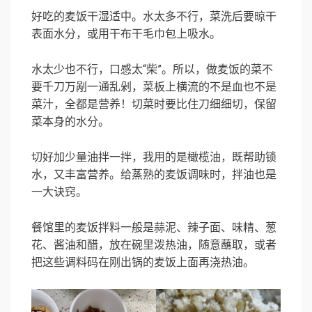
好吃的麦饭干湿适中。水太多不行，菜洗后要晾干
表面水分，或用干布干毛巾包上吸水。
水太少也不行，口感太“柴”。所以，做麦饭的菜不
要千刀万剐一通乱剁，菜板上横流的不是血也不是
菜汁，全都是营养！切菜时要比住刀细细切，保留
菜本身的水分。
切好加少量油拌一拌，我用的是橄榄油，既帮助锁
水，又丰富营养。给蒸熟的麦饭调味时，拌油也是
一大诀窍。
餐馆里的麦饭拌料一般是蒜泥、辣子面、味精、葱
花、酱油和醋，放在碗里泼热油，随意蘸取，或者
把这些调料码在刚出锅的麦饭上面再浇热油。