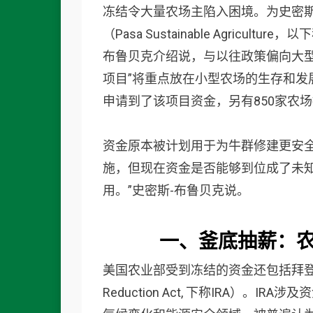
冻结令大量农场主陷入困境。为史密
（Pasa Sustainable Agricu
布鲁贝克介绍说，与以往政策偏向大
项目”将重点放在小型农场的生存和发
申请到了该项目资金，另有850家农
资金原本被计划用于为牛群修建更安
施，但现在资金是否能够到位成了未
用。”史密斯-布鲁贝克说。
一、
釜底抽薪：
美国农业部受到冻结的资金还包括拜登政府
Reduction Act, 下称IRA）。I