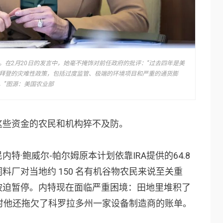
lins）。在2月20日的发言中，她毫不掩饰对前任政府的批评：“过去四年是美
拜登的灾难性政策，包括过度监管、极端的环境项目和严重的通货膨
。”图源：美国农业部
这些资金的农民和机构猝不及防。
特·鲍威尔-帕尔姆原本计划依靠IRA提供的64.8
厂对当地约 150 名有机谷物农民来说至关重
被迫暂停。内特现在面临严重困境：田地里堆积了
，同时他还拖欠了科罗拉多州一家设备制造商的账单。