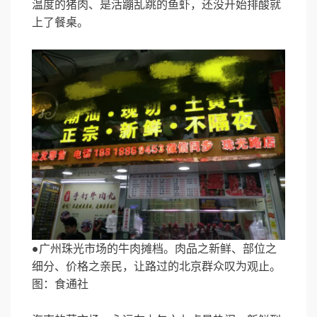
温度的猪肉、是活蹦乱跳的鱼虾，还没开始排酸就
上了餐桌。
●广州珠光市场的牛肉摊档。肉品之新鲜、部位之
细分、价格之亲民，让路过的北京群众叹为观止。
图：食通社