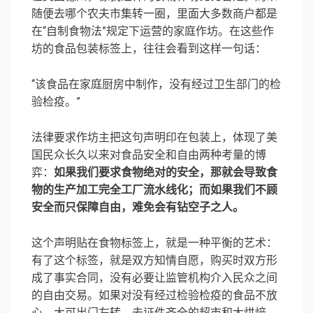
随便去哪个农夫市集转一圈，里面大多数商户都是
在“自制食物法”规定下运营的家庭作坊。在这些作
坊的食品包装标签上，往往会看到这样一句话：
“该食品在家庭厨房中制作，没有经过卫生部门的检
验检疫。”
法律要求作坊主把这句声明印在包装上，体现了美
国民众长久以来对食品安全和自由两种考量的博
弈：
如果我们要求食物绝对的安全，那就会导致食
物的生产加工完全工厂流水线化；而如果我们不顾
安全而只保障自由，难免会有钻空子之人。
这个声明贴在食物标签上，就是一种平衡的艺术：
有了这个标签，就是双方知情自愿，购买时双方形
成了事实合同，没有必要让监管机构介入民众之间
的自由交易。如果对没有经过检验检疫的食品不放
心，大可出门左转，去证件齐全的超市和大烘焙