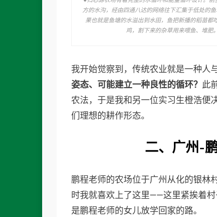
●归芯源农场有着完整的水循环和能量循环设计。前
方的水沟，经由四通八达的网络往下汇集于低处的鱼
果也就是鱼塘的水溢出到水田，鱼把新播的稻苗都
鸡，割下来的杂草用来喂鱼、堆肥
我开始觉察到，传统农业就是一种人
姿态、可能建立一种良性的循环？
此
农法，于是我和另一位实习生橙浩便
们理想的耕作形态。
二、
广州-
鹏程老师的农场位于广州从化的银林
时我就喜欢上了这里——这里紧挨着
是鹏程老师的女儿放学回家的路。