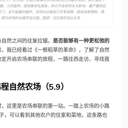
些日子广东大雨，水首先聚集在农场西部山上的蓄水池里，再外溢到下
塘。人的居所、田地基本在高处，所以不会受到太大影响，最严重的后
吃了。至于能量的循环，农场可以做到几乎零浪费：厨余用来喂狗、喂
。图为农场的水循环设计图。图源：归芯源农场公众号
与自然之间的往复拉锯。
是否能够有一种更松弛的
前，我已经看过《一根稻草的革命》，了解了自然
决定开启农场串联的旅程，一路往西走访、寻找我
鹏程自然农场（5.9）
村，这里是农场串联的第一站。一踏上农场的小路
村子，可以看到其他农户的住家和菜地，这条路也