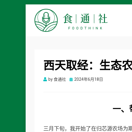
食通社
西天取经：生态
Posted
by
食通社
2024年6月18日
on
一、
三月下旬，我开始了在归芯源农场为