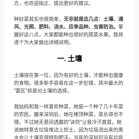
方，也欢迎指正、提出更好的建议。
种好菜其实也很简单，
无非就是这几点：土壤、通
风、光照、肥料、浇水、应季品种、虫害防治。
掌
握好这八点，大家都能种出很好的蔬菜水果。我将
逐个为大家做出详细说明。
一. 土壤
土壤排在第一位，因为有好的土壤，才能种出健康
的食物。很多新手容易在这一步犯错，其中最大的
“雷区”就是对土壤的选择。
我姑妈和我一样喜欢种菜，她是一个种了几十年菜
的农民。搬来深圳后，她在楼顶种菜，菜长得也不
错。不过她无意间透露的“诀窍”让我冷汗直冒。她
说她特意去垃圾堆边上挖土，因为垃圾流出来的黑
水会让土壤变得特别肥沃。当年的深圳可没有垃圾