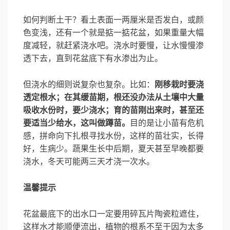
如何判断土干？看土表面一两厘米是否发白，或颜
色变浅，还有一个就是掂一掂花盆，如果重量大幅
度减轻，就赶紧浇水吧。浇水时要慢，让水慢慢渗
透下去，直到花盆底下有水渗出为止。
但浇水的细则说复杂也复杂。比如：
刚移栽时要浇
透定根水；在其缓苗期，根还没办法从土壤中大量
吸收水份时，要少浇水；育的苗刚出来时，甚至还
要适当少给水，这叫做蹲苗。
目的是让小苗有危机
感，拼命向下扎根寻找水份，这样的苗壮实，长得
好，生病少。蔬果生长中后期，夏天甚至早晚都要
浇水，冬天可能两三天才浇一次水。
温馨提示
花盆最底下的出水口一定要用碎瓦片陶瓷粒遮住，
这样水才能顺便流出，植物的根系不至于因为太多