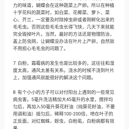
力的味道，蝴蝶会在这种蔬菜上产卵。所以在种植
十字花科的蔬菜时，如白菜、花椰菜、萝卜、菜
心、芥兰，一定要及时除掉虫卵或者刚孵化出来的
毛毛虫。否则这些毛毛虫长得飞快，几天下来就能
完全毁掉叶片。当然，最好的方法还是物理防治，
盖上防虫网，让蝴蝶没办法在叶片上产卵，自然就
不用担心毛毛虫的问题了。
7. 白粉，霜霉病的发生也是比较多的，这往往和湿
度太高，通风太差有关系。浇水的时候不浇到叶片
上，加强通风就能很好的解决这个问题。
8. 有个小小的方子可以对付阳台上遇到的一些常见
病虫害。5毫升洗洁精加大45毫升的水里，搅拌均
匀后，再加入50毫升葵花籽油（纯葵花籽油，不要
用调和油）摇匀后，稀释100-200倍，喷在叶子的
正反面，对红蜘蛛，蚜虫，白粉虱，白粉病都有效
果。