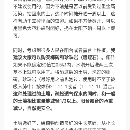
不建议使用的，因为不清楚是否以前受到过重金属
污染。挖回来的土，选个时间摊开晒一周以上，这
样有助于去掉里面的虫卵。如果不方便摊开，可以
用黑色大塑料袋封闭好，扔在太阳下晒一周以上即
可。
同时，考虑到很多人是在阳台或者露台上种植，
我
建议大家可以购买椰砖和珍珠岩（粗蛭石）。
椰砖
如果不能确定EC值在0.5以内，水泡开后洗两三次
基本上就可以用了。将晒过后的土壤、泡过的椰
砖，珍珠岩（最好用之前也泡过，使用时不至于被
吸入肺中）按体积2：1：1或者（1：1：1）混合。
这种处理过的土壤，疏松透气保水的同时，和一般
的土壤相比重量能减轻1/3以上。阳台露台的承重
减少，自然更安全。
土壤选好了，给植物创造良好的生长基础，从小长