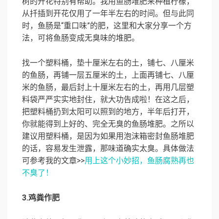
树的开花特别有帮助。我用鱼肠堆肥来种植柠檬，
从扦插到开花仅用了一年半左右的时间。但与此同
时，鱼肠是“重口味”的肥，这里和大家分享一个方
法，可将鱼肠变成无臭味的堆肥。
找一个塑料桶，垫十厘米左右的土，铺七、八厘米
的鱼肠，再铺一层五厘米的土，上面再铺七、八厘
米的鱼肠，最后封上十厘米左右的土，再用几层塑
料袋严严实实地封住，就大功告成啦！在这之后，
把塑料桶扔到太阳可以照到的地方，半年后打开，
你就能得到上好的、完全无臭的鱼肠堆肥。之所以
建议用塑料桶，是因为如果用泡沫箱密封鱼肠堆肥
的话，容易发生泄露，那味道确实太臭。具体做法
可参考我的文章>>
用上这个小妙招，鱼肠腐熟再也
不臭了！
3.鸡粪作肥