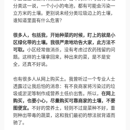
分类这一说，一个小小的电池，都有可能会污染一
立方米的土壤。更别说未经分类垃圾边上的土壤，
谁知道里面有什么危害？
很多人，包括我，开始种菜的时候，盯上的就是小
区绿化带的土壤。
我很严肃地劝告大家，此方法不
可取。
小区经常做消杀，没有考虑过农药残留的问
题。这样的土壤拿回来，种出来的菜，是不是安
全，还真不好说。
也有很多人从网上购买土。我曾听过一个专业人士
透露过让我后怕的消息：有不良商家将污染过的垃
圾或淤泥等制作成营养土低价出售。所以，
在网上
购买，也要小心，尽量购买可靠商家的土壤，不要
图便宜。
不好的营养土，轻则不过是菜种不好，重
则种出带毒的蔬菜，这和我们最初的想法就背道而
驰了。