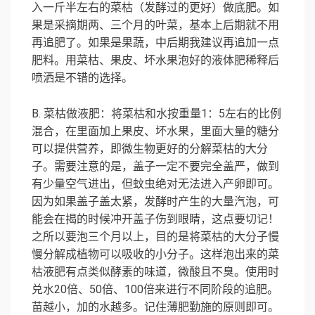
入一斤半左右的菜枯（发酵过的更好）做底肥。如
果是采摘期两、三个月的叶菜，基本上后期就不用
再追肥了。如果是果蔬，中后期我建议再追加一点
肥料。用菜枯、果皮、坏水果泡好的液体肥稀释后
喷洒是不错的选择。
B. 菜枯做液肥：将菜枯和水按重量1：5左右的比例
混合，在里面加上果皮、坏水果，里面大量的糖分
可以提供营养，即微生物更好的分解菜枯的大分
子。需要注意的是，盖子一定不要完全盖严，做到
有少量空气进出，但蚊虫绝对无法进入产卵即可。
因为如果盖子盖太紧，发酵时产生的大量汽泡，可
能会在揭的时候冲开盖子伤到眼睛，这点要切记！
之所以要泡三个月以上，目的是将菜枯的大分子慢
慢分解成植物可以吸收的小分子。这样泡出来的菜
枯液肥有点类似酵素的味道，微酸且不臭。使用时
兑水20倍、50倍、100倍来进行不同阶段的追肥。
苗越小，加的水越多。记住薄肥勤施的原则即可。