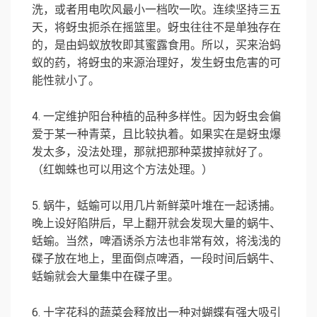
洗，或者用电吹风最小一档吹一吹。连续坚持三五
天，将蚜虫扼杀在摇篮里。蚜虫往往不是单独存在
的，是由蚂蚁放牧即其蜜露食用。所以，买来治蚂
蚁的药，将蚜虫的来源治理好，发生蚜虫危害的可
能性就小了。
4. 一定维护阳台种植的品种多样性。因为蚜虫会偏
爱于某一种青菜，且比较执着。如果实在是蚜虫爆
发太多，没法处理，那就把那种菜拔掉就好了。
（红蜘蛛也可以用这个方法处理。）
5. 蜗牛，蛞蝓可以用几片新鲜菜叶堆在一起诱捕。
晚上设好陷阱后，早上翻开就会发现大量的蜗牛、
蛞蝓。当然，啤酒诱杀方法也非常有效，将浅浅的
碟子放在地上，里面倒点啤酒，一段时间后蜗牛、
蛞蝓就会大量集中在碟子里。
6. 十字花科的蔬菜会释放出一种对蝴蝶有强大吸引