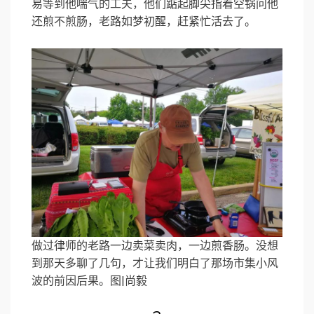
易等到他喘气的工夫，他们踮起脚尖指着空锅问他
还煎不煎肠，老路如梦初醒，赶紧忙活去了。
做过律师的老路一边卖菜卖肉，一边煎香肠。没想
到那天多聊了几句，才让我们明白了那场市集小风
波的前因后果。图|尚毅