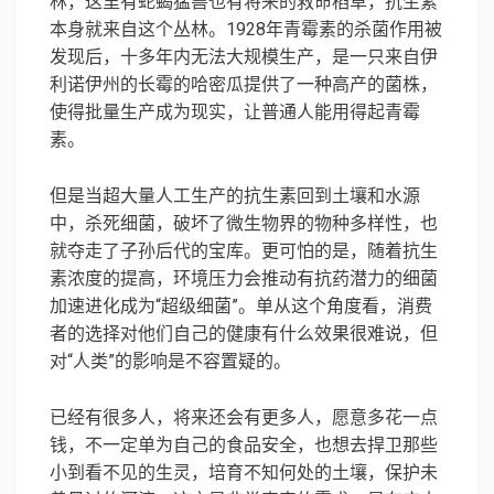
林，这里有蛇蝎猛兽也有将来的救命稻草，抗生素
本身就来自这个丛林。1928年青霉素的杀菌作用被
发现后，十多年内无法大规模生产，是一只来自伊
利诺伊州的长霉的哈密瓜提供了一种高产的菌株，
使得批量生产成为现实，让普通人能用得起青霉
素。
但是当超大量人工生产的抗生素回到土壤和水源
中，杀死细菌，破坏了微生物界的物种多样性，也
就夺走了子孙后代的宝库。更可怕的是，随着抗生
素浓度的提高，环境压力会推动有抗药潜力的细菌
加速进化成为“超级细菌”。单从这个角度看，消费
者的选择对他们自己的健康有什么效果很难说，但
对“人类”的影响是不容置疑的。
已经有很多人，将来还会有更多人，愿意多花一点
钱，不一定单为自己的食品安全，也想去捍卫那些
小到看不见的生灵，培育不知何处的土壤，保护未