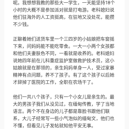
呢。我想想我教的那些大一学生，一天能坚持18个
小时的大概不是参加派对就是打电游。老科媳妇说
他们驻海外的人工资挺高，在驻地又没处花，能攒
不少钱。
正聊着她们送货车里一个三四岁的小姑娘把车窗摇
下来，问妈妈能不能吃零食。一大一小两个女孩都
和他们夫妻肤色不同，一看就是收养的。老科媳妇
说她四年前在儿科重症监护室做救护技术员，这小
姑娘就是在那领的，亲生妈妈单身一人，受过家暴
精神有点问题，养不了孩子。有了这个孩子以后她
才辞掉了医院的工作，全职在农场干了。
他们一共八个孩子，只有一个小女儿是亲生的。最
大的男孩子我们从没见过，在缅甸传教，学了当地
语言。两个不在身边的儿子都是靠脸书跟他们联
系，大儿子经常写一些小气泡似的缅甸文，他们也
不懂，但看见儿子发帖就知他平安无事。