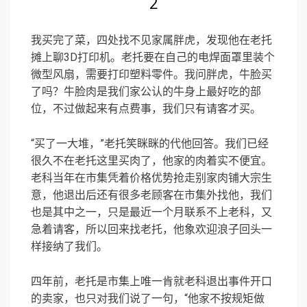
2
我买完了菜，四处找不见家属胖虎，发现他在老托
摊上聊3D打印机。老托要在自己的电焊面罩里装个
微型风扇，需要打印塑料零件。我问胖虎，牛脸买
了吗？牛脸肉是我们家公认的牛身上最好吃的部
位，不过做起来有点费事，我们只有请客才买。
“买了一大堆，”老托笑眯眯的代他回答。我们已经
很久不在老托这里买肉了，他家的肉着实不便宜。
老科当年在市集凭着价格优势抢走别家肉铺大宗生
意，他退出后还有很多老顾客在市集外找他，我们
也是其中之一，只是最近一个月联系不上老科，又
急着请客，所以回来找老托，他象欢迎浪子回头一
样接纳了我们。
四年前，老托是市集上唯一肯就老科退出事件开口
的卖家，也只对我们说了一句，“他家不按规矩做