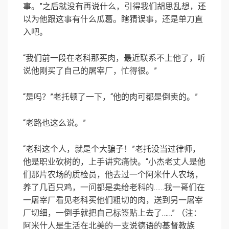
事。”之后就没有再说什么，引得我们胡思乱想，还
以为他跟这事有什么瓜葛。瞎猜误事，还是单刀直
入吧。
“我们前一段在老科那买肉，最近联系不上他了，听
说他刚买了自己的屠宰厂，忙得很。”
“是吗？”老托顿了一下，“他的肉可都是倒卖的。”
“老路也这么说。”
“老科这个人，就是个大骗子！”老托没当过律师，
他是职业砍树的，上手讲究痛快。“小杰老丈人是他
们那片农场的质检员，他去过一个阿米什人农场，
养了几百只鸡，一问都是卖给老科的……我一哥们在
一屠宰厂看见老科买他们粗切的肉，送到另一屠宰
厂切细，一倒手就把自己标签贴上去了……” （注：
阿米什人是生活在北美的一支说德语的基督教族