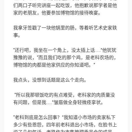
们两口子听完讲座一起吃饭，他抱歉说那学者是他
家的老朋友，他要参加博物馆的接待晚宴。
我拿牙签戳了一块他锅里的肠，等着听艺术史家轶
事。
“还行吧，我坐在一个角上，没太插上话……”他犹犹
豫豫的说，“而且我们吃的那个鸡，是老科农场的，
博物馆的肉都是他家供应的你知道吧。”
我点头，没想到话题是这么个走向。
“所以我那顿饭吃的有点难受，老科家的肉质量没
有问题，但是我……”皱眉做全身轻微痉挛状。
“老科到底是怎么回事？”我知道小市场的卖家私下
多少有些恩怨，四年前老科退出小市场，在脸书上