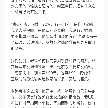
说了几句气话，老路作为市集管理委员会的成员，
双方闹的不愉快也是有的。时至今日，还有什么心
事总可以敞开说了吧。
“他卖的肉，可能，起码，有一部分不是自己家的，
我个人觉得啊，是他从别处买的，我没有证据啊，
要不帐算不通嘛，他怎么能那么便宜？“老路以前是
个律师，话说到这，忽然有种随时准备被录音取证
的劲头。
我们猜测过老科如何被竞争对手挤兑愤而离开，还
真是从来没想到过这一出。他家东西便宜没的说，
一磅猪肉沫，别人卖6.99元，他卖3.99，我们还一
直以为价钱低靠的是他家孩子多，劳动力富余。
老路可不这么想，他开始一笔一笔算他自己养牛的
帐，又不厌其详说起自家农场的冷柜事故，我脚边
不知何时冒出两个小孩，严肃而耐心地听着，好容