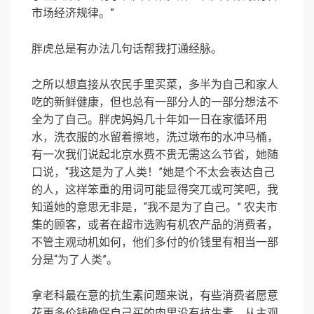
市场经济规律。”
胖虎总是有办法几句话帮我打通经脉。
之所以想直接从农民手里买菜，多半为自己和家人
吃的新鲜健康，但也总有一部分人的一部分想法不
全为了自己。胖虎妈妈几十年如一日在家循环用
水，洗衣服的水留着擦地，洗过墩布的水冲马桶，
有一次我们说起北京水费不贵无需这么节省，她随
口说，“我这是为了人类！”她是个不太会表达自己
的人，这样笨重的用词可能显得突兀或可笑吧，我
知道她的意思无非是，“我不是为了自己。” 农夫市
集的顾客，或者在超市选购有机农产品的消费者，
不管主观动机如何，他们多付的价钱里有相当一部
分是“为了人类”。
拿老科最在意的抗生素问题来说，有些消费者愿意
花更多价钱确保自己买的肉里没有抗生素，从主观