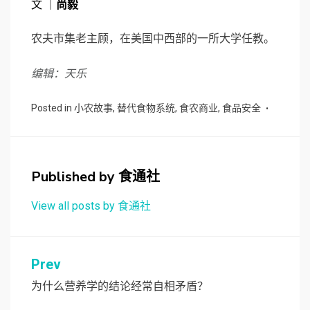
文 ｜
尚毅
农夫市集老主顾，在美国中西部的一所大学任教。
编辑：天乐
Posted in
小农故事
,
替代食物系统
,
食农商业
,
食品安全
Published by
食通社
View all posts by 食通社
文
Prev
章
为什么营养学的结论经常自相矛盾？