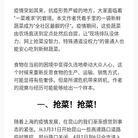
疫情突如其来，抗疫形势严峻的地方，大家面临着
“一菜难求”的窘境。本文作者凭着手里的一袋新鲜
蔬菜成为“全社区最靓的仔”。疫情期间，这些蔬菜
由农场直送到定点处然后自提，让“现场排队没体
力、网上抢菜没智力、特殊通道没权力”的普通人也
能安心吃到新鲜蔬菜。
食物在当前的困境中变得久违地牵动大众人心，这
个时候来重新反思食物的生产、运输、销售方式，
可能显得有些奢侈。但是所谓危机带来转机，作者
的观察与经历可能能够给出一个样本。
一、
抢菜！抢菜！
随着上海的疫情发展，在昆山的我们渐渐感觉到事
态的紧张。从3月31日开始昆山一些高速路口道路
临时管控，部分路口关闭。4月2日到6日全市进入