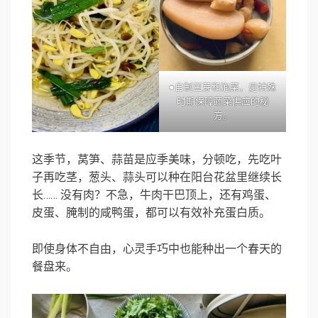
●自制豆芽和泡菜，是特殊
时期保障蔬菜供应的秘
方。
这季节，莴笋、蒜苗是应季美味，分顿吃，先吃叶
子再吃茎，葱头、蒜头可以种在阳台花盆里继续长
长…… 没有肉？不急，牛肉干巴顶上，还有鸡蛋、
皮蛋、腌制的咸鸭蛋，都可以有效补充蛋白质。
即使身体不自由，心灵手巧中也能种出一个春天的
餐盘来。