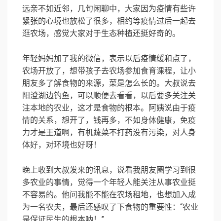
远亲不如近邻，几句闲聊中，大家因为疫情有些许
紧张的心境也放松了很多，相约等疫情过后一起去
逛农场，感觉大家对于生态种植还挺好奇的。
年轻妈妈加了我的微信，表示以后疫情缓和点了，
农场开放了，想带孩子去农场参加食育课程，让小
朋友多了解食物的来源，菜是怎么长的。大叔说去
阳澄湖边钓鱼，可以顺便去看看，以后要多关注关
注本地的农业，这才是食物的根本。阿姨说由于疫
情的关系，想开了，钱再多，不如身体健康，免疫
力才是王道啊，有机蔬菜不打药没有污染，对人身
体好，对环境也好呀！
晚上收到大叔发来的讯息，说看我朋友圈学习到很
多农业的事情，觉得一个年轻人能关注从事农业挺
不容易的。他问我能不能在农场租地，也想加入成
为一名农夫，最后还感叹了下食物的重要性：“农业
是保证民生的根本呐！”