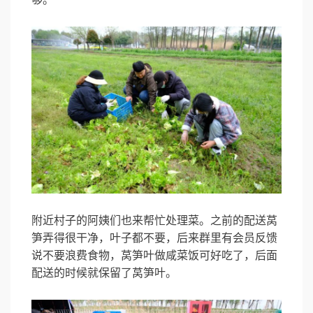
附近村子的阿姨们也来帮忙处理菜。之前的配送莴
笋弄得很干净，叶子都不要，后来群里有会员反馈
说不要浪费食物，莴笋叶做咸菜饭可好吃了，后面
配送的时候就保留了莴笋叶。