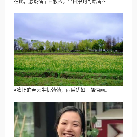
在此，愿疫情早日散去，早日解封可踏青～
●农场的春天生机勃勃，雨后犹如一幅油画。