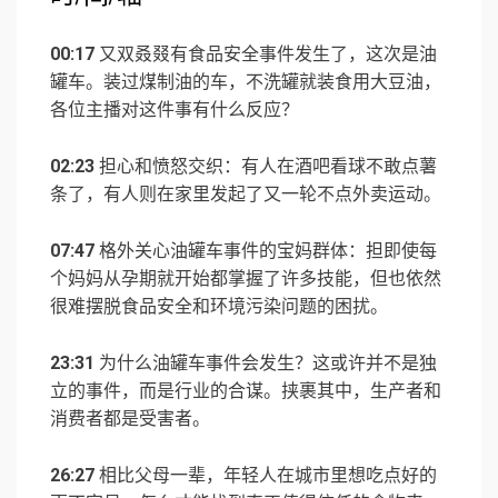
00:17
又双叒叕有食品安全事件发生了，这次是油
罐车。装过煤制油的车，不洗罐就装食用大豆油，
各位主播对这件事有什么反应？
02:23
担心和愤怒交织：有人在酒吧看球不敢点薯
条了，有人则在家里发起了又一轮不点外卖运动。
07:47
格外关心油罐车事件的宝妈群体：担即使每
个妈妈从孕期就开始都掌握了许多技能，但也依然
很难摆脱食品安全和环境污染问题的困扰。
23:31
为什么油罐车事件会发生？这或许并不是独
立的事件，而是行业的合谋。挟裹其中，生产者和
消费者都是受害者。
26:27
相比父母一辈，年轻人在城市里想吃点好的