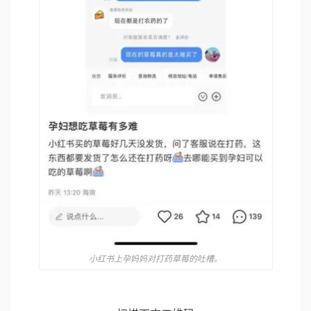
小红书上孕妈妈对打药草莓的吐槽。