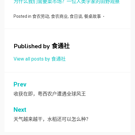
为什么我们需要菜市场？一位人类学家的田野观察
Posted in
食农劳动
,
食农商业
,
食日谈
,
餐桌故事
Published by
食通社
View all posts by 食通社
文
Prev
章
收获在即，粤西农户遭遇全球风王
导
Next
航
天气越来越干，水稻还可以怎么种？