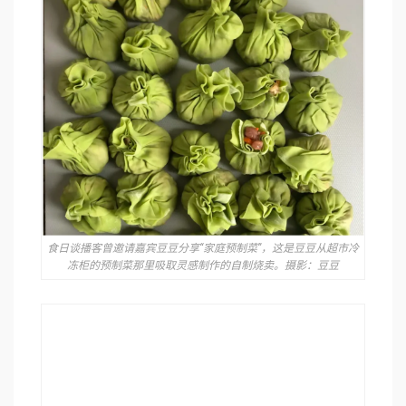
食日谈播客曾邀请嘉宾豆豆分享“家庭预制菜”，这是豆豆从超市冷
冻柜的预制菜那里吸取灵感制作的自制烧卖。摄影：豆豆