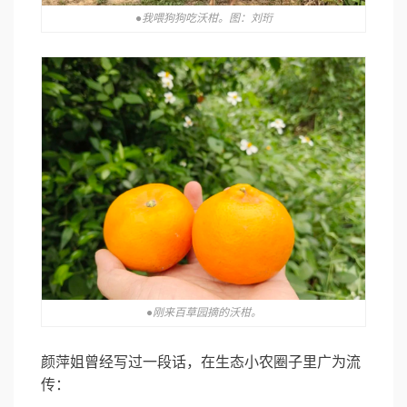
●我喂狗狗吃沃柑。图：刘珩
●刚来百草园摘的沃柑。
颜萍姐曾经写过一段话，在生态小农圈子里广为流
传：