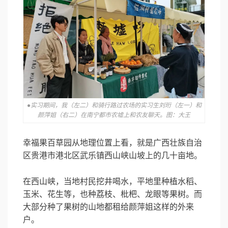
●实习期间，我（左二）和骑行路过农场的实习生刘珩（左一）和
颜萍姐（右二）在南宁都市农墟上和农友聊天。图：大王
幸福果百草园从地理位置上看，就是广西壮族自治
区贵港市港北区武乐镇西山峡山坡上的几十亩地。
在西山峡，当地村民挖井喝水，平地里种植水稻、
玉米、花生等，也种荔枝、枇杷、龙眼等果树。而
大部分种了果树的山地都租给颜萍姐这样的外来
户。