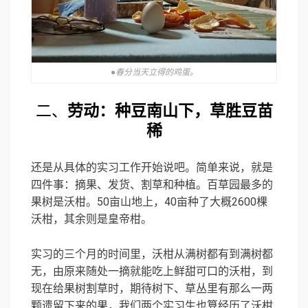
●春分当天立得的鸡蛋。
二、
劳动：
种豆南山下，草胜豆苗
稀
还是从具体的实习工作开始说吧。简单来说，就是
四件事：摘果、发货、割草和种植。百草园最多的
果树是沃柑。50亩山地上，40亩种了大概2600棵
沃柑，其余则是皇帝柑。
实习的三个月的时间里，沃柑从满树都有到满树都
无，由原来随处一摘就能吃上鲜甜可口的沃柑，到
现在给果树割草时，期待树下、草丛里有那么一两
颗遗留下来的果，我们两个实习生也算经历了沃柑