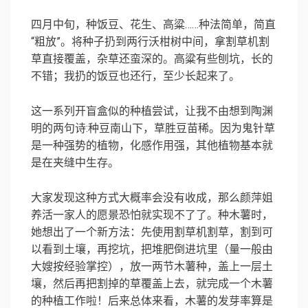
四月中旬，种饭豆、花生、高粱……种法简单，简直
“粗放”。将种子扔到两行沃柑树中间，拿割草机割
草直接覆盖，杂草还蛮深的。高粱有些刨坑，长的
不错；我扔的饭豆也还行，至少长起来了。
这一系列开盲盒似的种植尝试，让我不由想到陶渊
明的两句诗:种豆南山下，草胜豆苗稀。因为鬼针草
是一种强势的植物，化感作用强，其他植物基本就
是在夹缝中生存。
大家发现这种方式大概率会没有收成，那么颜萍姐
养活一家人的愿景恐怕就实现不了了。种木薯时，
她想出了一个新方法：先使用割草机割草，割到可
以看到土壤，再挖坑，把堆肥倒进坑里（量一般由
大嫂按经验掌控），放一两节木薯种，盖上一层土
壤，然后再把割掉的草覆盖上去，就完成一个木薯
的种植工作啦！后来总体来看，木薯的发芽率算是