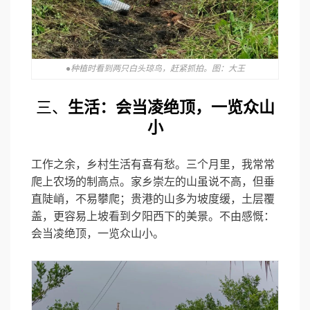
●种植时看到两只白头琼鸟，赶紧抓拍。图：大王
三、
生活：
会当凌绝顶，一览众山
小
工作之余，乡村生活有喜有愁。三个月里，我常常
爬上农场的制高点。家乡崇左的山虽说不高，但垂
直陡峭，不易攀爬；贵港的山多为坡度缓，土层覆
盖，更容易上坡看到夕阳西下的美景。不由感慨：
会当凌绝顶，一览众山小。