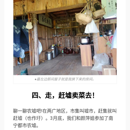
●最左边那间屋子就是我换下来的房间。
四、走，赶墟卖菜去！
聊一聊农墟吧!在两广地区，市集叫墟市，赶集就叫
赶墟（也作圩）。3月底，我们和颜萍姐参加了南
宁都市农墟。