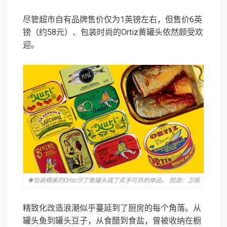
尽管超市自有品牌售价仅为1英镑左右，但售价6英
镑（约58元）、包装时尚的
Ortiz
黄罐头依然颇受欢
迎。
◉包装精美的Ortiz沙丁鱼罐头成了炙手可热的单品。 图源：卫报
精致化改造浪潮似乎蔓延到了厨房的每个角落。从
罐头鱼到罐头豆子，从食醋到食盐，曾被收纳在橱