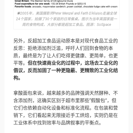
◉2005年，美国摄影师Peter Menzel and Faith D’Aluisio走遍全球
24个国家，拍摄了30个家庭的日常餐桌。图示为当年英国家庭一
周的食物构成，大部分都是超加工食品。图源：SciSpace
另外，反超加工食品运动原本是对现代食品工业的
反思：拒绝添加剂泛滥，呼吁人们回到食物的本
质，最终是为了让人们吃得更健康、更简单，也更
平等。
但
在快速商业化的过程中，这场去工业化的
倡议，反而加固了一种更隐蔽、更精致的工业化结
构。
拿酸面包来说，越来越多的品牌强调天然酵种、不
含添加剂，这确实区别于超市里那些“假酸包”，但
它们也依赖自动化设备和标准化流程。在包装和营
销下，它们看起来无限接近手工烘焙，实则仍是在
工业体系中找到效率与品牌叙事的平衡点。