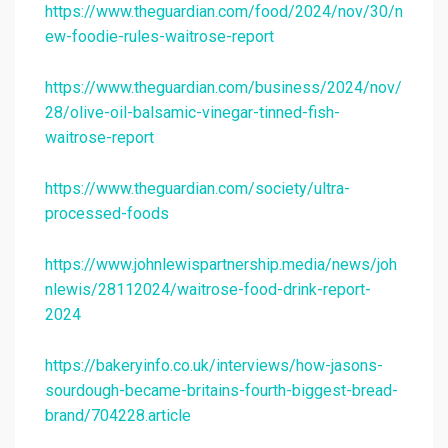
https://www.theguardian.com/food/2024/nov/30/n
ew-foodie-rules-waitrose-report
https://www.theguardian.com/business/2024/nov/
28/olive-oil-balsamic-vinegar-tinned-fish-
waitrose-report
https://www.theguardian.com/society/ultra-
processed-foods
https://www.johnlewispartnership.media/news/joh
nlewis/28112024/waitrose-food-drink-report-
2024
https://bakeryinfo.co.uk/interviews/how-jasons-
sourdough-became-britains-fourth-biggest-bread-
brand/704228.article