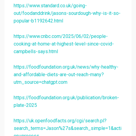
https://www.standard.co.uk/going-
out/foodanddrink/jasons-sourdough-why-is-it-so-
popular-b1192642.html
https://www.cnbc.com/2025/06/02/people-
cooking-at-home-at-highest-level-since-covid-
campbells-says.html
https://foodfoundation.org.uk/news/why-healthy-
and-affordable-diets-are-out-reach-many?
utm_source=chatgpt.com
https://foodfoundation.org.uk/publication/broken-
plate-2025
https://uk.openfoodfacts.org/cgi/search.pl?
search_terms=Jason%27s&search_simple=1&acti
on=process