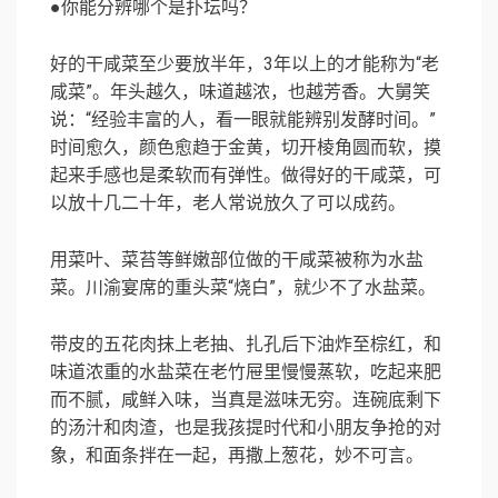
●你能分辨哪个是扑坛吗？
好的干咸菜至少要放半年，3年以上的才能称为“老
咸菜”。年头越久，味道越浓，也越芳香。大舅笑
说：“经验丰富的人，看一眼就能辨别发酵时间。”
时间愈久，颜色愈趋于金黄，切开棱角圆而软，摸
起来手感也是柔软而有弹性。做得好的干咸菜，可
以放十几二十年，老人常说放久了可以成药。
用菜叶、菜苔等鲜嫩部位做的干咸菜被称为水盐
菜。川渝宴席的重头菜“烧白”，就少不了水盐菜。
带皮的五花肉抹上老抽、扎孔后下油炸至棕红，和
味道浓重的水盐菜在老竹屉里慢慢蒸软，吃起来肥
而不腻，咸鲜入味，当真是滋味无穷。连碗底剩下
的汤汁和肉渣，也是我孩提时代和小朋友争抢的对
象，和面条拌在一起，再撒上葱花，妙不可言。