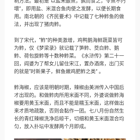
制方法。最初是“以盐米酿魚，孰而食之，令魚不㱙
壞”，即用盐、米混合鱼肉使之发酵，以便长期食
用。南北朝的《齐民要术》中记载了七种鲊鱼的做
法，并出现了猪肉鲊。
到了宋代，“鲊”的种类激增，鸡鸭鹅海鲜蔬菜皆可
为鲊，仅《梦梁录》就记载了笋鲊、茭白鲊、鹅
鲊、荷包旋鲊等十数种鲊菜。《水浒传》第二十一
回，阎婆为了帮女儿留住宋江，置办酒席，出门买
的就是“时新果子，鲜鱼嫩鸡肥鲊之类” 。
鲊海椒，应该是明朝时期，辣椒由美洲传入中国后
才出现的。和做鲊肉所用米面不同，外婆说做鲊海
椒要用黄玉米面，而且不能是糯玉米面，这样做出
来才质地疏散，否则会黏作一团。七八月份自然生
长的青红辣椒洗净后晾干，切细和黄玉米面混合均
匀，放入扑坛中发酵两个月即成。