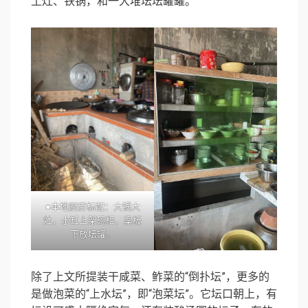
土灶、铁锅，和一大堆坛坛罐罐。
●本地厨房标配：大锅大
灶，水缸上架碗柜，案板
下放坛罐。
除了上文所提装干咸菜、鲊菜的“倒扑坛”，更多的
是做泡菜的“上水坛”，即“泡菜坛”。它坛口朝上，有