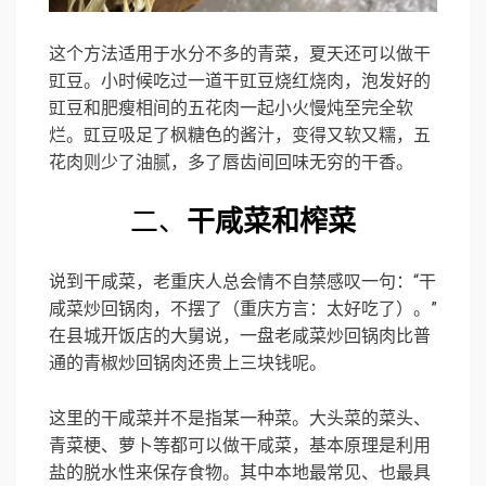
这个方法适用于水分不多的青菜，夏天还可以做干
豇豆。小时候吃过一道干豇豆烧红烧肉，泡发好的
豇豆和肥瘦相间的五花肉一起小火慢炖至完全软
烂。豇豆吸足了枫糖色的酱汁，变得又软又糯，五
花肉则少了油腻，多了唇齿间回味无穷的干香。
二、
干咸菜和榨菜
说到干咸菜，老重庆人总会情不自禁感叹一句：“干
咸菜炒回锅肉，不摆了（重庆方言：太好吃了）。”
在县城开饭店的大舅说，一盘老咸菜炒回锅肉比普
通的青椒炒回锅肉还贵上三块钱呢。
这里的干咸菜并不是指某一种菜。大头菜的菜头、
青菜梗、萝卜等都可以做干咸菜，基本原理是利用
盐的脱水性来保存食物。其中本地最常见、也最具