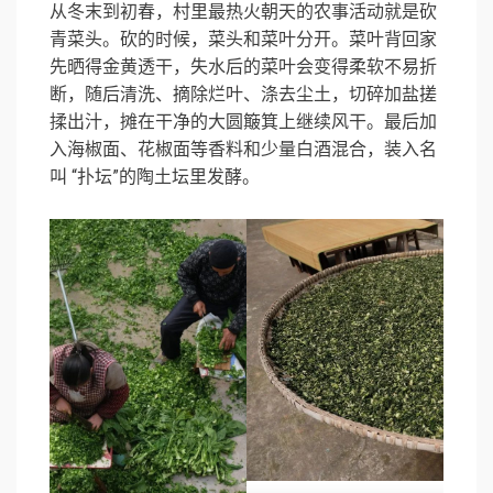
从冬末到初春，村里最热火朝天的农事活动就是砍
青菜头。砍的时候，菜头和菜叶分开。菜叶背回家
先晒得金黄透干，失水后的菜叶会变得柔软不易折
断，随后清洗、摘除烂叶、涤去尘土，切碎加盐搓
揉出汁，摊在干净的大圆簸箕上继续风干。最后加
入海椒面、花椒面等香料和少量白酒混合，装入名
叫 “扑坛”的陶土坛里发酵。