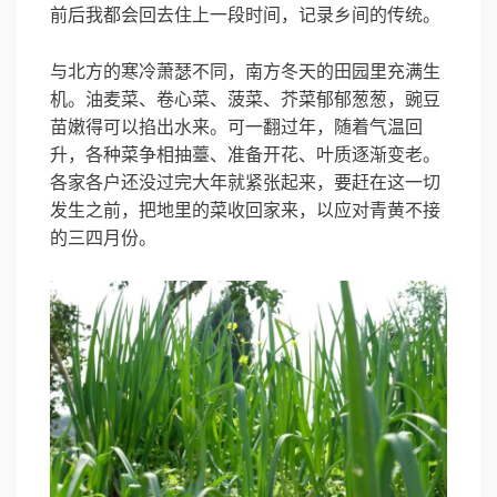
前后我都会回去住上一段时间，记录乡间的传统。
与北方的寒冷萧瑟不同，南方冬天的田园里充满生
机。油麦菜、卷心菜、菠菜、芥菜郁郁葱葱，豌豆
苗嫩得可以掐出水来。可一翻过年，随着气温回
升，各种菜争相抽薹、准备开花、叶质逐渐变老。
各家各户还没过完大年就紧张起来，要赶在这一切
发生之前，把地里的菜收回家来，以应对青黄不接
的三四月份。