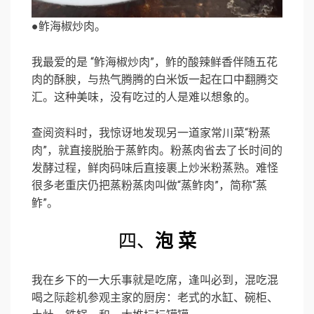
●鲊海椒炒肉。
我最爱的是 “鲊海椒炒肉”，鲊的酸辣鲜香伴随五花
肉的酥腴，与热气腾腾的白米饭一起在口中翻腾交
汇。这种美味，没有吃过的人是难以想象的。
查阅资料时，我惊讶地发现另一道家常川菜“粉蒸
肉”，就直接脱胎于蒸鲊肉。粉蒸肉省去了长时间的
发酵过程，鲜肉码味后直接裹上炒米粉蒸熟。难怪
很多老重庆仍把蒸粉蒸肉叫做“蒸鲊肉”，简称“蒸
鲊”。
四、
泡 菜
我在乡下的一大乐事就是吃席，逢叫必到，混吃混
喝之际趁机参观主家的厨房：老式的水缸、碗柜、