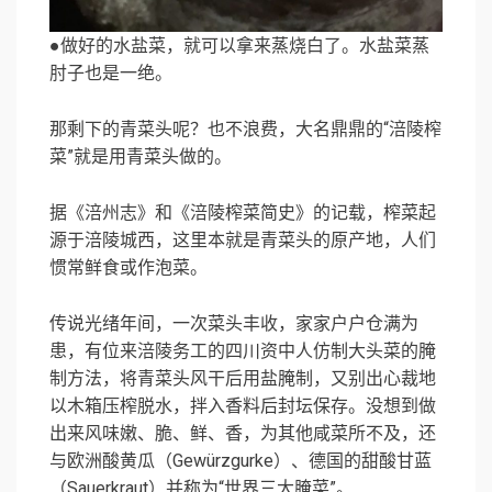
●做好的水盐菜，就可以拿来蒸烧白了。水盐菜蒸
肘子也是一绝。
那剩下的青菜头呢？也不浪费，大名鼎鼎的“涪陵榨
菜”就是用青菜头做的。
据《涪州志》和《涪陵榨菜简史》的记载，榨菜起
源于涪陵城西，这里本就是青菜头的原产地，人们
惯常鲜食或作泡菜。
传说光绪年间，一次菜头丰收，家家户户仓满为
患，有位来涪陵务工的四川资中人仿制大头菜的腌
制方法，将青菜头风干后用盐腌制，又别出心裁地
以木箱压榨脱水，拌入香料后封坛保存。没想到做
出来风味嫩、脆、鲜、香，为其他咸菜所不及，还
与欧洲酸黄瓜（Gewürzgurke）、德国的甜酸甘蓝
（Sauerkraut）并称为“世界三大腌菜”。