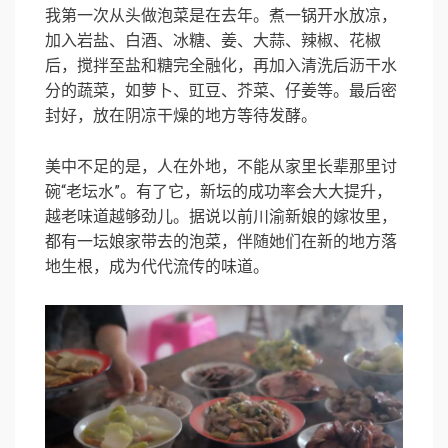
我第一次从头做泡菜是在去年。煮一锅开水放凉，
加入岩盐、白酒、冰糖、姜、大蒜、辣椒、花椒
后，搅拌至盐和糖完全融化，再加入清洗后沥干水
分的蔬菜，如萝卜、豇豆、芥菜、仔姜等。最后密
封好，放在阴凉干燥的地方等待发酵。
美中不足的是，人在外地，不能从家里长辈那里讨
碗“老坛水”。有了它，新坛的成功率会大大提升，
越老味道越够劲儿。据说以前川渝新娘的嫁妆里，
都有一坛娘家带去的泡菜，伴随她们在新的地方落
地生根，成为代代流传的味道。