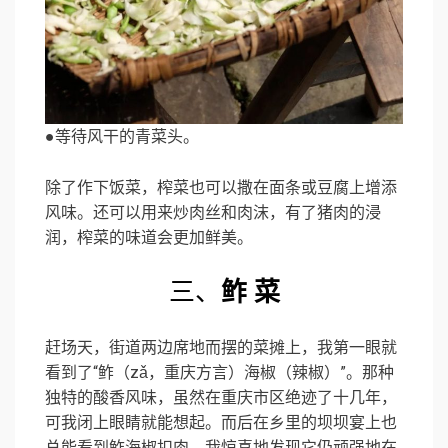
●等待风干的青菜头。
除了作下饭菜，榨菜也可以撒在面条或豆腐上增添
风味。还可以用来炒肉丝和肉沫，有了猪肉的浸
润，榨菜的味道会更加鲜美。
三、
鲊 菜
赶场天，街道两边席地而摆的菜摊上，我第一眼就
看到了“鲊（zǎ，重庆方言）海椒（辣椒）”。那种
独特的酸香风味，虽然在重庆市区绝迹了十几年，
可我闭上眼睛就能想起。而后在乡里的坝坝宴上也
总能看到鲊海椒扣肉，我惊喜地发现它仍顽强地在