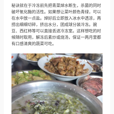
秘诀就在于冷冻前先把青菜焯水断生，杀菌的同时
破坏氧化酶的活性。如果想让菜叶颜色青绿，可以
在水中放一点盐。焯好后立即放入冰水中透凉，再
捞出细细切碎，挤出水分，团成球分装冷冻。豌
豆、西红柿等可以直接丢进冷冻室。这样想吃的时
候随时取用，解冻后素炒或烧汤，保证一两月里都
有口感清爽的蔬菜可吃。