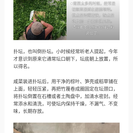
●青菜太多的时候，经常是
切细直接摊在屋前坝晒。
优点是晒得更快，缺点是
吃之前一定要多洗几次。
晒得差不多就可以拌调料
装坛了。
扑坛，也叫倒扑坛。小时候经常听老人提起，今年
才意识到原来它通常坛口朝下，坛底朝上放置，所
以得名。
咸菜装进扑坛后，用干净的棕叶、笋壳或稻草铺在
上面，轻轻压紧，再把竹蔑卷成圈固定在坛颈口，
将扑坛倒置在石槽或者土陶盘中，加清水密封。经
常添水和清洗，可使坛内保持干燥，不漏气、不变
味，长期存放。